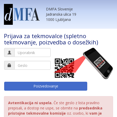
DMFA Slovenije
Jadranska ulica 19
1000 Ljubljana
Prijava za tekmovalce (spletno
tekmovanje, poizvedba o dosežkih)
Avtentikacija ni uspela.
Če ste geslo z lista pravilno
prepisali, a dostop ne uspe, se obrnite na
predsednika
pristojne tekmovalne komisije
oz. osebo, ki
vam je