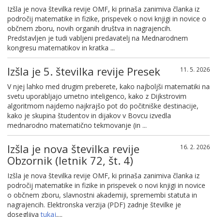
Izšla je nova številka revije OMF, ki prinaša zanimiva članka iz
področij matematike in fizike, prispevek o novi knjigi in novice o
občnem zboru, novih organih društva in nagrajencih.
Predstavljen je tudi vabljeni predavatelj na Mednarodnem
kongresu matematikov in kratka ...
Izšla je 5. številka revije Presek
11. 5. 2026
V njej lahko med drugim preberete, kako najboljši matematiki na
svetu uporabljajo umetno inteligenco, kako z Dijkstrovim
algoritmom najdemo najkrajšo pot do počitniške destinacije,
kako je skupina študentov in dijakov v Bovcu izvedla
mednarodno matematično tekmovanje (in ...
Izšla je nova številka revije
16. 2. 2026
Obzornik (letnik 72, št. 4)
Izšla je nova številka revije OMF, ki prinaša zanimiva članka iz
področij matematike in fizike in prispevek o novi knjigi in novice
o občnem zboru, slavnostni akademiji, spremembi statuta in
nagrajencih. Elektronska verzija (PDF) zadnje številke je
dosegljiva
tukaj
,...