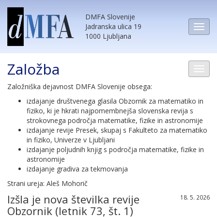
DMFA Slovenije
Jadranska ulica 19
1000 Ljubljana
Založba
Založniška dejavnost DMFA Slovenije obsega:
izdajanje društvenega glasila Obzornik za matematiko in
fiziko, ki je hkrati najpomembnejša slovenska revija s
strokovnega področja matematike, fizike in astronomije
izdajanje revije Presek, skupaj s Fakulteto za matematiko
in fiziko, Univerze v Ljubljani
izdajanje poljudnih knjig s področja matematike, fizike in
astronomije
izdajanje gradiva za tekmovanja
Strani ureja: Aleš Mohorič
Izšla je nova številka revije
18. 5. 2026
Obzornik (letnik 73, št. 1)