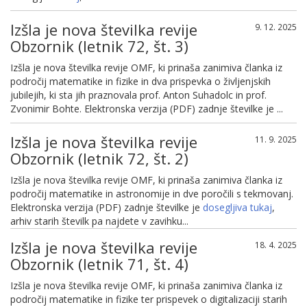
Izšla je nova številka revije
9. 12. 2025
Obzornik (letnik 72, št. 3)
Izšla je nova številka revije OMF, ki prinaša zanimiva članka iz
področij matematike in fizike in dva prispevka o življenjskih
jubilejih, ki sta jih praznovala prof. Anton Suhadolc in prof.
Zvonimir Bohte. Elektronska verzija (PDF) zadnje številke je ...
Izšla je nova številka revije
11. 9. 2025
Obzornik (letnik 72, št. 2)
Izšla je nova številka revije OMF, ki prinaša zanimiva članka iz
področij matematike in astronomije in dve poročili s tekmovanj.
Elektronska verzija (PDF) zadnje številke je
dosegljiva tukaj
,
arhiv starih številk pa najdete v zavihku...
Izšla je nova številka revije
18. 4. 2025
Obzornik (letnik 71, št. 4)
Izšla je nova številka revije OMF, ki prinaša zanimiva članka iz
področij matematike in fizike ter prispevek o digitalizaciji starih