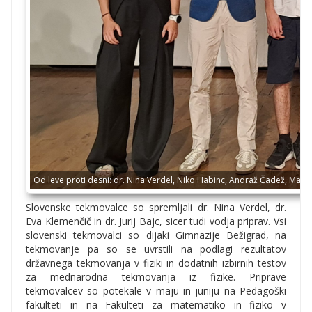
Od leve proti desni: dr. Nina Verdel, Niko Habinc, Andraž Čadež, Marcel
Slovenske tekmovalce so spremljali dr. Nina Verdel, dr.
Eva Klemenčič in dr. Jurij Bajc, sicer tudi vodja priprav. Vsi
slovenski tekmovalci so dijaki Gimnazije Bežigrad, na
tekmovanje pa so se uvrstili na podlagi rezultatov
državnega tekmovanja v fiziki in dodatnih izbirnih testov
za mednarodna tekmovanja iz fizike. Priprave
tekmovalcev so potekale v maju in juniju na Pedagoški
fakulteti in na Fakulteti za matematiko in fiziko v