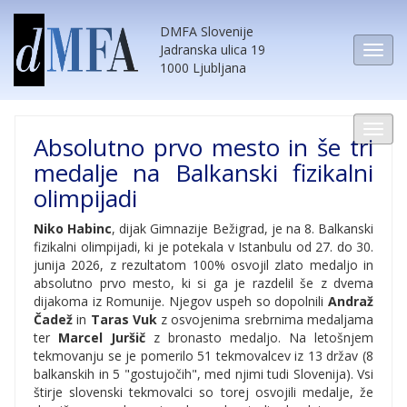
DMFA Slovenije
Jadranska ulica 19
1000 Ljubljana
Absolutno prvo mesto in še tri
medalje na Balkanski fizikalni
olimpijadi
Niko Habinc
, dijak Gimnazije Bežigrad, je na 8. Balkanski
fizikalni olimpijadi, ki je potekala v Istanbulu od 27. do 30.
junija 2026, z rezultatom 100% osvojil zlato medaljo in
absolutno prvo mesto, ki si ga je razdelil še z dvema
dijakoma iz Romunije. Njegov uspeh so dopolnili
Andraž
Čadež
in
Taras Vuk
z osvojenima srebrnima medaljama
ter
Marcel Juršič
z bronasto medaljo. Na letošnjem
tekmovanju se je pomerilo 51 tekmovalcev iz 13 držav (8
balkanskih in 5 "gostujočih", med njimi tudi Slovenija). Vsi
štirje slovenski tekmovalci so torej osvojili medalje, že