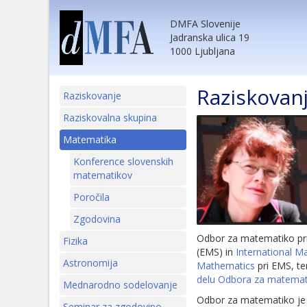
DMFA Slovenije
Jadranska ulica 19
1000 Ljubljana
Raziskovan
Raziskovanje
Raziskovalna skupina
Matematika
Konference slovenskih
matematikov
Poročila
Zgodovina
Odbor za matematiko pri
Fizika
(EMS) in
International M
Astronomija
Mathematics
pri EMS, te
delu Odbora za matemat
Mednarodno sodelovanje
Odbor za matematiko je 
Seminar za zgodovino