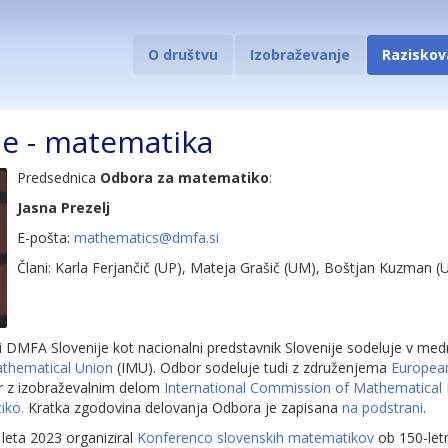
O društvu
Izobraževanje
Raziskov
je - matematika
Predsednica
Odbora za matematiko
:
Jasna Prezelj
E-pošta:
mathematics@dmfa.si
Člani: Karla Ferjančič (UP), Mateja Grašič (UM), Boštjan Kuzman (
 DMFA Slovenije kot nacionalni predstavnik Slovenije sodeluje v me
athematical Union
(IMU). Odbor sodeluje tudi z združenjema
Europea
r z izobraževalnim delom
International Commission of Mathematical I
iko.
Kratka zgodovina delovanja Odbora je zapisana
na podstrani
.
leta 2023 organiziral
Konferenco slovenskih matematikov
ob 150-letn