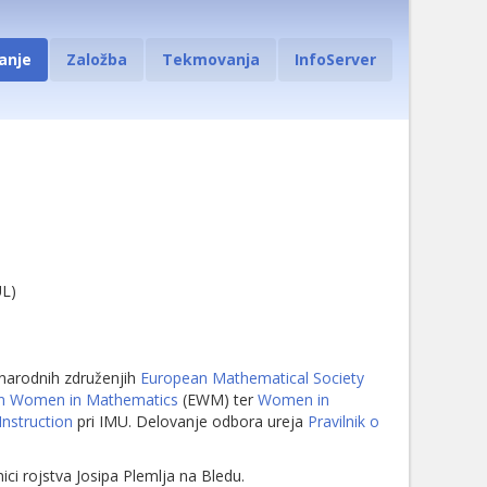
anje
Založba
Tekmovanja
InfoServer
UL)
dnarodnih združenjih
European Mathematical Society
n Women in Mathematics
(EWM) ter
Women in
nstruction
pri IMU. Delovanje odbora ureja
Pravilnik o
ici rojstva Josipa Plemlja na Bledu.