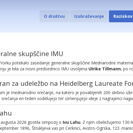
O društvu
Izobraževanje
Raziskov
ralne skupščine IMU
New Yorku potekalo zasedanje generalne skupščine Mednarodne matemat
ju je bila za novo predsednico IMU izvoljena
Ulrike
Tillmann
, po ro
zbran za udeležbo na Heidelberg Laureate F
m je mednarodno srečanje, na katero je povabljenih 200 skrbno izbr
 srečanja en teden sodelujejo ter izmenjujejo ideje z nagrajenci najpres
Lahu
 avgusta 2026 gostila simpozij o
Ivu Lahu
. Z njim obeležujemo 130-l
eptember 1896, Štrukljeva vas pri Cerknici, Avstro-Ogrska, †23. marec