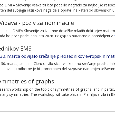
 bo DMFA Slovenije vsaka tri leta podelilo nagrado za najboljše raz
aten del svojega raziskovalnega dela opravili na kateri od slovenskih
idava - poziv za nominacije
deljuje DMFA Slovenije za izjemne dosežke mladih doktorjev matemat
rada bo prvič podeljena leta 2026. Pogoji so natančneje opredeljeni v
ednikov EMS
n 30. marca odvijalo srečanje predsednikov evropskih ma
o, 30. marca, se je na Cipru odvilo sicer vsakoletno srečanje predsed
 o delovanju odborov je bil pomemben del razprave namenjen težavam 
ymmetries of graphs
earch workshop on the topic of symmetries of graphs, and in particu
any symmetries. The workshop will take place in Plemljava vila in Ble