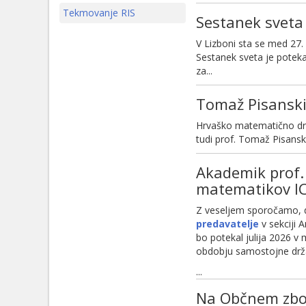
Tekmovanje RIS
Sestanek sveta
V Lizboni sta se med 27.
Sestanek sveta je potekal
za...
Tomaž Pisanski
Hrvaško matematično d
tudi prof. Tomaž Pisanski,
Akademik prof.
matematikov I
Z veseljem sporočamo, d
predavatelje
v sekciji
bo potekal julija 2026 
obdobju samostojne drža
...
Na Občnem zbor