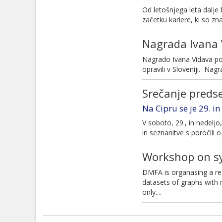
Od letošnjega leta dalje
začetku kariere, ki so zn
Nagrada Ivana V
Nagrado Ivana Vidava po
opravili v Sloveniji. Nag
Srečanje preds
Na Cipru se je 29. i
V soboto, 29., in nedelj
in seznanitve s poročili
Workshop on s
DMFA is organasing a res
datasets of graphs with m
only....