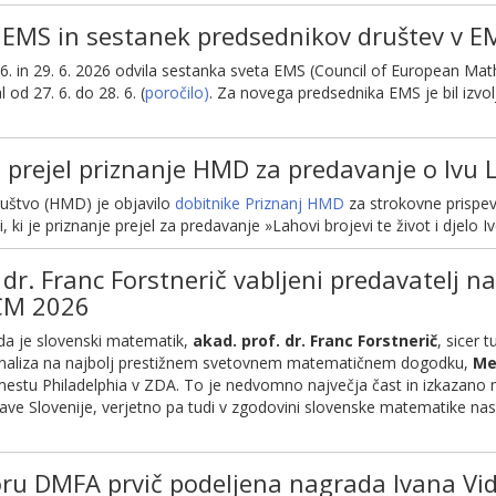
 EMS in sestanek predsednikov društev v E
 6. in 29. 6. 2026 odvila sestanka sveta EMS (Council of European Mat
 od 27. 6. do 28. 6. (
poročilo)
. Za novega predsednika EMS je bil izvo
 prejel priznanje HMD za predavanje o Ivu 
ruštvo (HMD)
je objavilo
dobitnike Priznanj HMD
za strokovne prispevk
 ki je priznanje prejel za predavanje »Lahovi brojevi te život i djelo Iv
 dr. Franc Forstnerič vabljeni predavatel
CM 2026
a je slovenski matematik,
akad. prof. dr. Franc Forstnerič
, sicer 
 Analiza na najbolj prestižnem svetovnem matematičnem dogodku,
Me
v mestu Philadelphia v ZDA. To je nedvomno največja čast in izkazan
ve Slovenije, verjetno pa tudi v zgodovini slovenske matematike nas
u DMFA prvič podeljena nagrada Ivana Vi