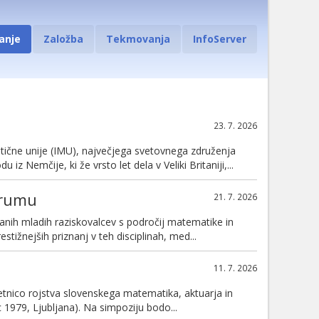
anje
Založba
Tekmovanja
InfoServer
23. 7. 2026
ične unije (IMU), največjega svetovnega združenja
du iz Nemčije, ki že vrsto let dela v Veliki Britaniji,...
orumu
21. 7. 2026
anih mladih raziskovalcev s področij matematike in
tižnejših priznanj v teh disciplinah, med...
11. 7. 2026
etnico rojstva slovenskega matematika, aktuarja in
 1979, Ljubljana). Na simpoziju bodo...