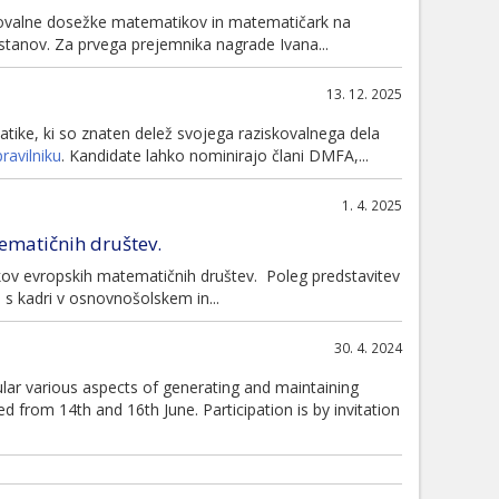
iskovalne dosežke matematikov in matematičark na
 ustanov. Za prvega prejemnika nagrade Ivana...
13. 12. 2025
ike, ki so znaten delež svojega raziskovalnega dela
pravilniku
. Kandidate lahko nominirajo člani DMFA,...
1. 4. 2025
tematičnih društev.
nikov evropskih matematičnih društev. Poleg predstavitev
s kadri v osnovnošolskem in...
30. 4. 2024
lar various aspects of generating and maintaining
d from 14th and 16th June. Participation is by invitation