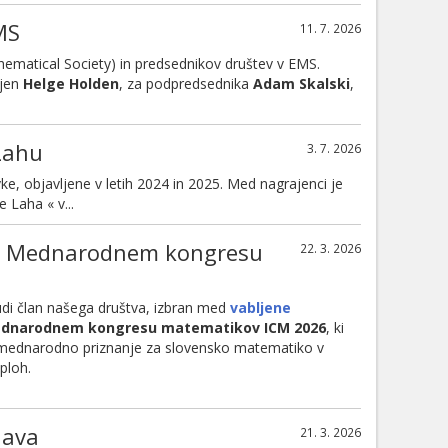
MS
11. 7. 2026
hematical Society) in predsednikov društev v EMS.
ljen
Helge Holden
, za podpredsednika
Adam Skalski
,
Lahu
3. 7. 2026
e, objavljene v letih 2024 in 2025. Med nagrajenci je
e Laha « v...
j na Mednarodnem kongresu
22. 3. 2026
tudi član našega društva, izbran med
vabljene
dnarodnem kongresu matematikov ICM 2026
, ki
o mednarodno priznanje za slovensko matematiko v
ploh.
dava
21. 3. 2026