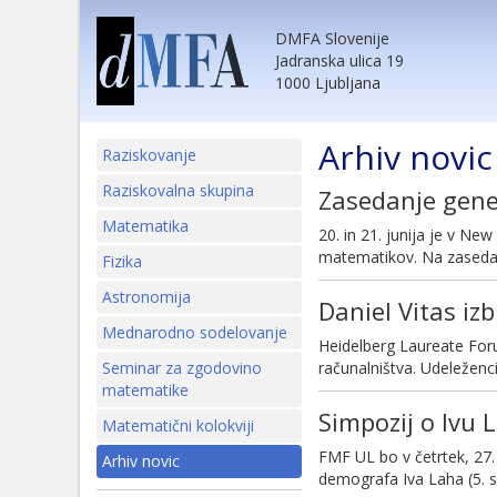
DMFA Slovenije
Jadranska ulica 19
1000 Ljubljana
Arhiv novic
Raziskovanje
Raziskovalna skupina
Zasedanje gene
Matematika
20. in 21. junija je v 
matematikov. Na zasedan
Fizika
Astronomija
Daniel Vitas i
Mednarodno sodelovanje
Heidelberg Laureate Foru
Seminar za zgodovino
računalništva. Udeleženci
matematike
Simpozij o Ivu 
Matematični kolokviji
FMF UL bo v četrtek, 27.
Arhiv novic
demografa Iva Laha (5. s