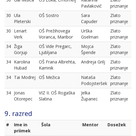
Pavlakovič
priznanje
30
Ula
OŠ Sostro
Sara
Zlato
Pleterski
Capuder
priznanje
30
Lenart
OŠ Prežihovega
Urška
Zlato
Verk
Voranca, Maribor
Gselman
priznanje
34
Žiga
OŠ Vide Pregarc,
Mojca
Zlato
Gorjup
Ljubljana
Špende
priznanje
34
Karolina
OŠ Frana Albrehta,
Andreja Grilj
Zlato
Hubad
Kamnik
priznanje
34
Tai Modrej
OŠ Mežica
Nataša
Zlato
Podojsteršek
priznanje
34
Jonas
VIZ II. OŠ Rogaška
Jelka
Zlato
Otorepec
Slatina
Županec
priznanje
9. razred
#
Ime in
Šola
Mentor
Dosežek
priimek