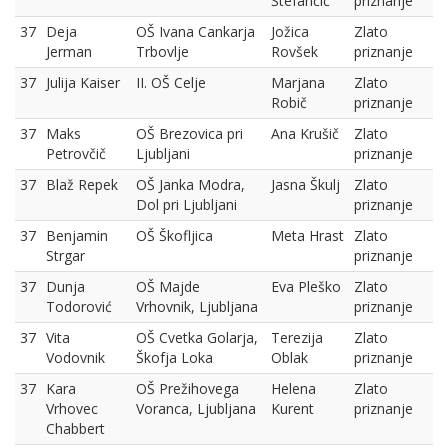
Štefančič
priznanje
37
Deja
OŠ Ivana Cankarja
Jožica
Zlato
Jerman
Trbovlje
Rovšek
priznanje
37
Julija Kaiser
II. OŠ Celje
Marjana
Zlato
Robič
priznanje
37
Maks
OŠ Brezovica pri
Ana Krušič
Zlato
Petrovčič
Ljubljani
priznanje
37
Blaž Repek
OŠ Janka Modra,
Jasna Škulj
Zlato
Dol pri Ljubljani
priznanje
37
Benjamin
OŠ Škofljica
Meta Hrast
Zlato
Strgar
priznanje
37
Dunja
OŠ Majde
Eva Pleško
Zlato
Todorović
Vrhovnik, Ljubljana
priznanje
37
Vita
OŠ Cvetka Golarja,
Terezija
Zlato
Vodovnik
Škofja Loka
Oblak
priznanje
37
Kara
OŠ Prežihovega
Helena
Zlato
Vrhovec
Voranca, Ljubljana
Kurent
priznanje
Chabbert