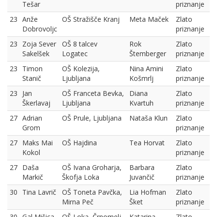
Tešar
priznanje
23
Anže
OŠ Stražišče Kranj
Meta Maček
Zlato
Dobrovoljc
priznanje
23
Zoja Sever
OŠ 8 talcev
Rok
Zlato
Sakelšek
Logatec
Štemberger
priznanje
23
Timon
OŠ Kolezija,
Nina Amini
Zlato
Stanič
Ljubljana
Košmrlj
priznanje
23
Jan
OŠ Franceta Bevka,
Diana
Zlato
Škerlavaj
Ljubljana
Kvartuh
priznanje
27
Adrian
OŠ Prule, Ljubljana
Nataša Klun
Zlato
Grom
priznanje
27
Maks Mai
OŠ Hajdina
Tea Horvat
Zlato
Kokol
priznanje
27
Daša
OŠ Ivana Groharja,
Barbara
Zlato
Markič
Škofja Loka
Juvančič
priznanje
30
Tina Lavrič
OŠ Toneta Pavčka,
Lia Hofman
Zlato
Mirna Peč
Šket
priznanje
30
Gal Mišica
OŠ Loka, Črnomelj
Katarina
Zlato