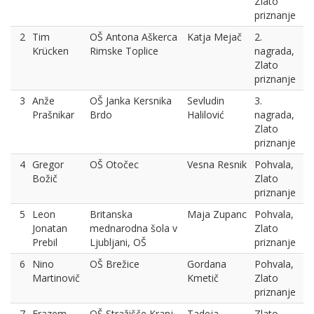
Zlato
priznanje
2
Tim
OŠ Antona Aškerca
Katja Mejač
2.
Krücken
Rimske Toplice
nagrada,
Zlato
priznanje
3
Anže
OŠ Janka Kersnika
Sevludin
3.
Prašnikar
Brdo
Halilović
nagrada,
Zlato
priznanje
4
Gregor
OŠ Otočec
Vesna Resnik
Pohvala,
Božič
Zlato
priznanje
5
Leon
Britanska
Maja Zupanc
Pohvala,
Jonatan
mednarodna šola v
Zlato
Prebil
Ljubljani, OŠ
priznanje
6
Nino
OŠ Brežice
Gordana
Pohvala,
Martinovič
Kmetič
Zlato
priznanje
7
Erazem
OŠ Stražišče Kranj
Tadeja
Zlato