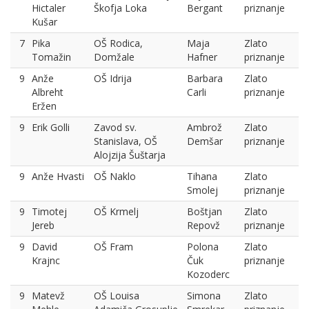
Hictaler
Škofja Loka
Bergant
priznanje
Kušar
7
Pika
OŠ Rodica,
Maja
Zlato
Tomažin
Domžale
Hafner
priznanje
9
Anže
OŠ Idrija
Barbara
Zlato
Albreht
Carli
priznanje
Eržen
9
Erik Golli
Zavod sv.
Ambrož
Zlato
Stanislava, OŠ
Demšar
priznanje
Alojzija Šuštarja
9
Anže Hvasti
OŠ Naklo
Tihana
Zlato
Smolej
priznanje
9
Timotej
OŠ Krmelj
Boštjan
Zlato
Jereb
Repovž
priznanje
9
David
OŠ Fram
Polona
Zlato
Krajnc
Čuk
priznanje
Kozoderc
9
Matevž
OŠ Louisa
Simona
Zlato