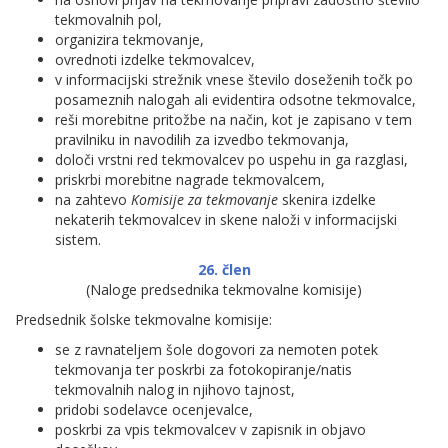
tekmovalnih pol,
organizira tekmovanje,
ovrednoti izdelke tekmovalcev,
v informacijski strežnik vnese število doseženih točk po
posameznih nalogah ali evidentira odsotne tekmovalce,
reši morebitne pritožbe na način, kot je zapisano v tem
pravilniku in navodilih za izvedbo tekmovanja,
določi vrstni red tekmovalcev po uspehu in ga razglasi,
priskrbi morebitne nagrade tekmovalcem,
na zahtevo
Komisije za tekmovanje
skenira izdelke
nekaterih tekmovalcev in skene naloži v informacijski
sistem.
26. člen
(Naloge predsednika tekmovalne komisije)
Predsednik šolske tekmovalne komisije:
se z ravnateljem šole dogovori za nemoten potek
tekmovanja ter poskrbi za fotokopiranje/natis
tekmovalnih nalog in njihovo tajnost,
pridobi sodelavce ocenjevalce,
poskrbi za vpis tekmovalcev v zapisnik in objavo