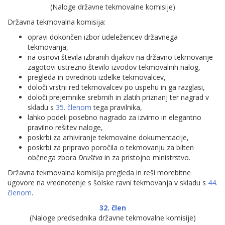
(Naloge državne tekmovalne komisije)
Državna tekmovalna komisija:
opravi dokončen izbor udeležencev državnega
tekmovanja,
na osnovi števila izbranih dijakov na državno tekmovanje
zagotovi ustrezno število izvodov tekmovalnih nalog,
pregleda in ovrednoti izdelke tekmovalcev,
določi vrstni red tekmovalcev po uspehu in ga razglasi,
določi prejemnike srebrnih in zlatih priznanj ter nagrad v
skladu s
35. členom
tega pravilnika,
lahko podeli posebno nagrado za izvirno in elegantno
pravilno rešitev naloge,
poskrbi za arhiviranje tekmovalne dokumentacije,
poskrbi za pripravo poročila o tekmovanju za bilten
občnega zbora
Društva
in za pristojno ministrstvo.
Državna tekmovalna komisija pregleda in reši morebitne
ugovore na vrednotenje s šolske ravni tekmovanja v skladu s
44.
členom
.
32. člen
(Naloge predsednika državne tekmovalne komisije)