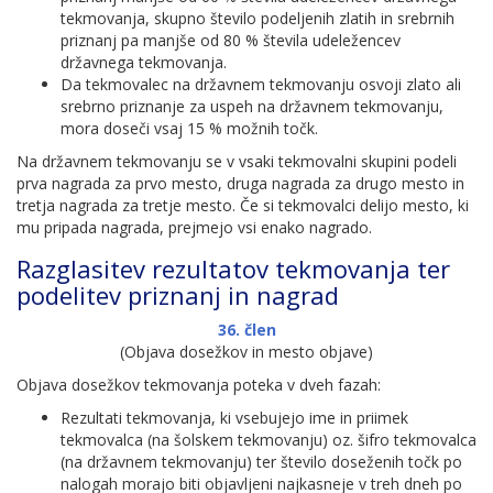
tekmovanja, skupno število podeljenih zlatih in srebrnih
priznanj pa manjše od 80 % števila udeležencev
državnega tekmovanja.
Da tekmovalec na državnem tekmovanju osvoji zlato ali
srebrno priznanje za uspeh na državnem tekmovanju,
mora doseči vsaj 15 % možnih točk.
Na državnem tekmovanju se v vsaki tekmovalni skupini podeli
prva nagrada za prvo mesto, druga nagrada za drugo mesto in
tretja nagrada za tretje mesto. Če si tekmovalci delijo mesto, ki
mu pripada nagrada, prejmejo vsi enako nagrado.
Razglasitev rezultatov tekmovanja ter
podelitev priznanj in nagrad
36. člen
(Objava dosežkov in mesto objave)
Objava dosežkov tekmovanja poteka v dveh fazah:
Rezultati tekmovanja, ki vsebujejo ime in priimek
tekmovalca (na šolskem tekmovanju) oz. šifro tekmovalca
(na državnem tekmovanju) ter število doseženih točk po
nalogah morajo biti objavljeni najkasneje v treh dneh po