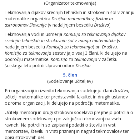
(Organizator tekmovanja)
Tekmovanja dijakov srednjih tehniških in strokovnih šol v znanju
matematike organizira
Društvo matematikov, fizikov in
astronomov Slovenije
(v nadaljnjem besedilu
Društvo
).
Tekmovanja vodi in usmerja
Komisija za tekmovanja dijakov
srednjih tehniških in strokovnih šol v znanju matematike
(v
nadaljnjem besedilu
Komisija za tekmovanja
) pri
Društvu
.
Komisijo za tekmovanja
sestavljajo vsaj 3 člani, ki delujejo na
področju matematike.
Komisijo
za tekmovanja
v začetku
šolskega leta potrdi Upravni odbor
Društva
.
5. člen
(Sodelovanje učiteljev)
Pri organizaciji in izvedbi tekmovanja sodelujejo člani
Društva
,
učitelji matematike ter predstavniki fakultet in drugih ustanov
oziroma organizacij, ki delujejo na področju matematike.
Učitelji-mentorji in drugi strokovni sodelavci prejmejo potrdila o
strokovnem sodelovanju po zaključku tekmovanj na vseh
ravneh. Na potrdilih so zapisani podatki o številu in vrsti
mentorstev, številu in vrsti priznanj in nagrad tekmovalcev ter
opisi strokovnih del.