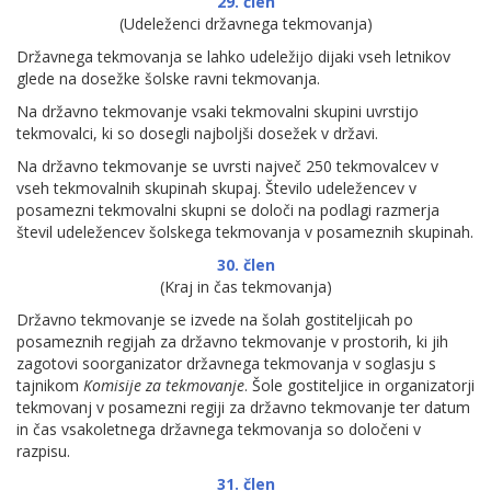
29. člen
(Udeleženci državnega tekmovanja)
Državnega tekmovanja se lahko udeležijo dijaki vseh letnikov
glede na dosežke šolske ravni tekmovanja.
Na državno tekmovanje vsaki tekmovalni skupini uvrstijo
tekmovalci, ki so dosegli najboljši dosežek v državi.
Na državno tekmovanje se uvrsti največ 250 tekmovalcev v
vseh tekmovalnih skupinah skupaj. Število udeležencev v
posamezni tekmovalni skupni se določi na podlagi razmerja
števil udeležencev šolskega tekmovanja v posameznih skupinah.
30. člen
(Kraj in čas tekmovanja)
Državno tekmovanje se izvede na šolah gostiteljicah po
posameznih regijah za državno tekmovanje v prostorih, ki jih
zagotovi soorganizator državnega tekmovanja v soglasju s
tajnikom
Komisije za tekmovanje
. Šole gostiteljice in organizatorji
tekmovanj v posamezni regiji za državno tekmovanje ter datum
in čas vsakoletnega državnega tekmovanja so določeni v
razpisu.
31. člen