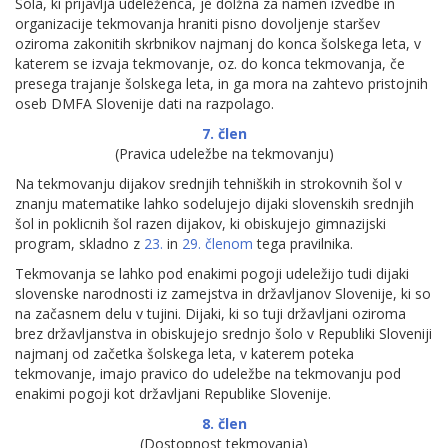
Šola, ki prijavlja udeleženca, je dolžna za namen izvedbe in
organizacije tekmovanja hraniti pisno dovoljenje staršev
oziroma zakonitih skrbnikov najmanj do konca šolskega leta, v
katerem se izvaja tekmovanje, oz. do konca tekmovanja, če
presega trajanje šolskega leta, in ga mora na zahtevo pristojnih
oseb DMFA Slovenije dati na razpolago.
7. člen
(Pravica udeležbe na tekmovanju)
Na tekmovanju dijakov srednjih tehniških in strokovnih šol v
znanju matematike lahko sodelujejo dijaki slovenskih srednjih
šol in poklicnih šol razen dijakov, ki obiskujejo gimnazijski
program, skladno z
23.
in
29. členom
tega pravilnika.
Tekmovanja se lahko pod enakimi pogoji udeležijo tudi dijaki
slovenske narodnosti iz zamejstva in državljanov Slovenije, ki so
na začasnem delu v tujini. Dijaki, ki so tuji državljani oziroma
brez državljanstva in obiskujejo srednjo šolo v Republiki Sloveniji
najmanj od začetka šolskega leta, v katerem poteka
tekmovanje, imajo pravico do udeležbe na tekmovanju pod
enakimi pogoji kot državljani Republike Slovenije.
8. člen
(Dostopnost tekmovanja)