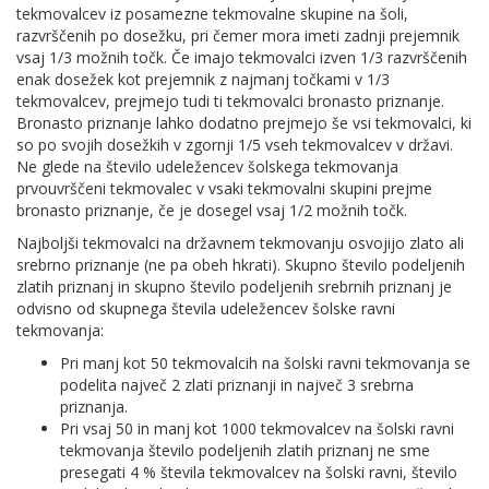
tekmovalcev iz posamezne tekmovalne skupine na šoli,
razvrščenih po dosežku, pri čemer mora imeti zadnji prejemnik
vsaj 1/3 možnih točk. Če imajo tekmovalci izven 1/3 razvrščenih
enak dosežek kot prejemnik z najmanj točkami v 1/3
tekmovalcev, prejmejo tudi ti tekmovalci bronasto priznanje.
Bronasto priznanje lahko dodatno prejmejo še vsi tekmovalci, ki
so po svojih dosežkih v zgornji 1/5 vseh tekmovalcev v državi.
Ne glede na število udeležencev šolskega tekmovanja
prvouvrščeni tekmovalec v vsaki tekmovalni skupini prejme
bronasto priznanje, če je dosegel vsaj 1/2 možnih točk.
Najboljši tekmovalci na državnem tekmovanju osvojijo zlato ali
srebrno priznanje (ne pa obeh hkrati). Skupno število podeljenih
zlatih priznanj in skupno število podeljenih srebrnih priznanj je
odvisno od skupnega števila udeležencev šolske ravni
tekmovanja:
Pri manj kot 50 tekmovalcih na šolski ravni tekmovanja se
podelita največ 2 zlati priznanji in največ 3 srebrna
priznanja.
Pri vsaj 50 in manj kot 1000 tekmovalcev na šolski ravni
tekmovanja število podeljenih zlatih priznanj ne sme
presegati 4 % števila tekmovalcev na šolski ravni, število