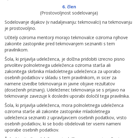
6. člen
(Prostovoljnost sodelovanja)
Sodelovanje dijakov (v nadaljevanju: tekmovalci) na tekmovanju
je prostovoljno.
Učitelji oziroma mentorji morajo tekmovalce oziroma njihove
zakonite zastopnike pred tekmovanjem seznaniti s tem
pravilnikom.
Šola, ki prijavlja udeleženca, je dolžna pridobiti izrecno pisno
privolitev polnoletnega udeleženca oziroma starša ali
zakonitega skrbnika mladoletnega udeleženca za uporabo
osebnih podatkov v skladu s tem pravilnikom, in sicer za
namene izvedbe tekmovanja in javne objave rezultatov
(doseženih priznanj). Udeleženec tekmovanja se s prijavo na
tekmovanje zavezuje k dosledni uporabi določil tega pravilnika.
Šola, ki prijavlja udeleženca, mora polnoletnega udeleženca
oziroma starše ali zakonite zastopnike mladoletnega
udeleženca seznaniti z upravljavcem osebnih podatkov, vrsto
osebnih podatkov, ki se bodo obdelovali ter vsemi nameni
uporabe osebnih podatkov.