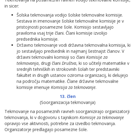
in sicer:
Šolska tekmovanja vodijo šolske tekmovalne komisije.
Sestava in imenovanje šolske tekmovalne komisije je v
pristojnosti posamezne šole. Komisijo sestavljajo
praviloma vsaj trije člani. Člani komisije izvolijo
predsednika komisije.
Državno tekmovanje vodi državna tekmovalna komisija, ki
jo sestavljajo predsednik in najmanj šestnajst članov. V
državni tekmovalni komisiji so člani
Komisije za
tekmovanja
, drugi člani
Društva
, ki so učitelji matematike v
srednjih tehniških in strokovnih šolah ter predstavniki
fakultet in drugih ustanov oziroma organizacij, ki delujejo
na področju matematike. Člane državne tekmovalne
komisije imenuje
Komisija za tekmovanje
.
13. člen
(Soorganizacija tekmovanja)
Tekmovanje na posameznih ravneh soorganizirajo organizatorji
tekmovanja, ki v dogovoru s tajnikom
Komisije za tekmovanje
opravijo vse aktivnosti, potrebne za izvedbo tekmovanja.
Organizatorje predlagajo posamezne šole.