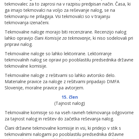
tekmovalec za to zaprosi na v razpisu predpisan način. Časa, ki
ga imajo tekmovalci na voljo za reševanje nalog, se na
tekmovanju ne prilagaja. Vsi tekmovalci so v trajanju
tekmovanja izenačeni.
Tekmovalne naloge morajo biti recenzirane. Recenzijo nalog
lahko opravijo člani
Komisije za tekmovanje
, ki niso sodelovali pri
pripravi nalog.
Tekmovalne naloge so lahko lektorirane. Lektoriranje
tekmovalnih nalog se opravi po pooblastilu predsednika državne
tekmovalne komisije.
Tekmovalne naloge z rešitvami so lahko avtorsko delo.
Materialne pravice za naloge z rešitvami pripadajo DMFA
Slovenije, moralne pravice pa avtorjem.
15. člen
(Tajnost nalog)
Tekmovalne komisije so na vseh ravneh tekmovanja odgovorne
za tajnost nalog in rešitev do začetka reševanja nalog.
Člani državne tekmovalne komisije in vsi, ki pridejo v stik s
tekmovalnimi nalogami po pooblastilu predsednika državne