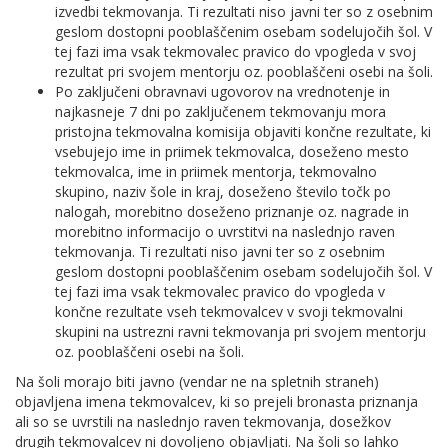
izvedbi tekmovanja. Ti rezultati niso javni ter so z osebnim
geslom dostopni pooblaščenim osebam sodelujočih šol. V
tej fazi ima vsak tekmovalec pravico do vpogleda v svoj
rezultat pri svojem mentorju oz. pooblaščeni osebi na šoli.
Po zaključeni obravnavi ugovorov na vrednotenje in
najkasneje 7 dni po zaključenem tekmovanju mora
pristojna tekmovalna komisija objaviti končne rezultate, ki
vsebujejo ime in priimek tekmovalca, doseženo mesto
tekmovalca, ime in priimek mentorja, tekmovalno
skupino, naziv šole in kraj, doseženo število točk po
nalogah, morebitno doseženo priznanje oz. nagrade in
morebitno informacijo o uvrstitvi na naslednjo raven
tekmovanja. Ti rezultati niso javni ter so z osebnim
geslom dostopni pooblaščenim osebam sodelujočih šol. V
tej fazi ima vsak tekmovalec pravico do vpogleda v
končne rezultate vseh tekmovalcev v svoji tekmovalni
skupini na ustrezni ravni tekmovanja pri svojem mentorju
oz. pooblaščeni osebi na šoli.
Na šoli morajo biti javno (vendar ne na spletnih straneh)
objavljena imena tekmovalcev, ki so prejeli bronasta priznanja
ali so se uvrstili na naslednjo raven tekmovanja, dosežkov
drugih tekmovalcev ni dovoljeno objavljati. Na šoli so lahko