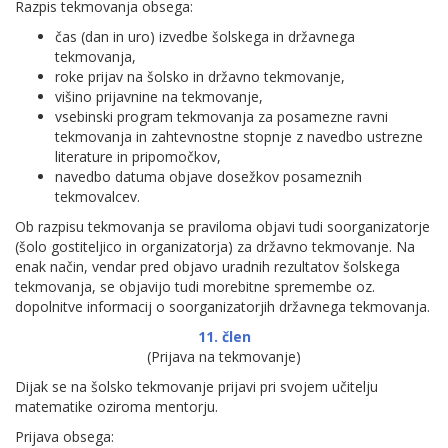
Razpis tekmovanja obsega:
čas (dan in uro) izvedbe šolskega in državnega
tekmovanja,
roke prijav na šolsko in državno tekmovanje,
višino prijavnine na tekmovanje,
vsebinski program tekmovanja za posamezne ravni
tekmovanja in zahtevnostne stopnje z navedbo ustrezne
literature in pripomočkov,
navedbo datuma objave dosežkov posameznih
tekmovalcev.
Ob razpisu tekmovanja se praviloma objavi tudi soorganizatorje
(šolo gostiteljico in organizatorja) za državno tekmovanje. Na
enak način, vendar pred objavo uradnih rezultatov šolskega
tekmovanja, se objavijo tudi morebitne spremembe oz.
dopolnitve informacij o soorganizatorjih državnega tekmovanja.
11. člen
(Prijava na tekmovanje)
Dijak se na šolsko tekmovanje prijavi pri svojem učitelju
matematike oziroma mentorju.
Prijava obsega: