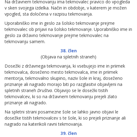
Na državnem tekmovanju ima tekmovalec pravico do vpogleda
v sken svojega izdelka. Način in obdobje, v katerem je možen
vpogled, sta določena v razpisu tekmovanja.
Uporabniško ime in geslo za šolsko tekmovanje prejme
tekmovalec ob prijavi na šolsko tekmovanje. Uporabniško ime in
geslo za državno tekmovanje prejme tekmovalec na
tekmovanju samem.
38. člen
(Objava na spletnih straneh)
Dosežki z državnega tekmovanja, ki vsebujejo ime in priimek
tekmovalca, doseženo mesto tekmovalca, ime in priimek
mentorja, tekmovalno skupino, naziv šole in kraj, doseženo
priznanje ali nagrado morajo biti po razglasitvi objavljeni na
spletnih straneh
Društva
. Objavijo se le dosežki tistih
tekmovalcev, ki so na državnem tekmovanju prejeli zlato
priznanje ali nagrado.
Na spletni strani posamezne šole se lahko javno objavi le
dosežke tistih tekmovalcev s te šole, ki so prejeli priznanje ali
nagrado na katerikoli ravni tekmovanja.
39. člen