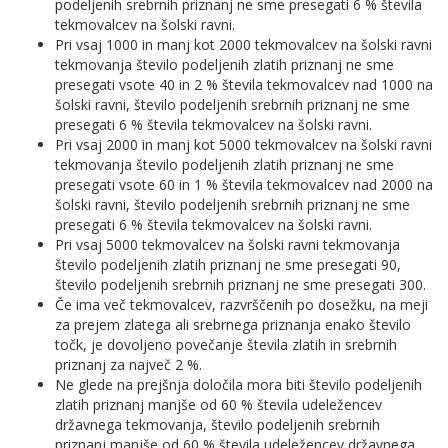
podeljenih srebrnih priznanj ne sme presegati 6 % števila
tekmovalcev na šolski ravni.
Pri vsaj 1000 in manj kot 2000 tekmovalcev na šolski ravni
tekmovanja število podeljenih zlatih priznanj ne sme
presegati vsote 40 in 2 % števila tekmovalcev nad 1000 na
šolski ravni, število podeljenih srebrnih priznanj ne sme
presegati 6 % števila tekmovalcev na šolski ravni.
Pri vsaj 2000 in manj kot 5000 tekmovalcev na šolski ravni
tekmovanja število podeljenih zlatih priznanj ne sme
presegati vsote 60 in 1 % števila tekmovalcev nad 2000 na
šolski ravni, število podeljenih srebrnih priznanj ne sme
presegati 6 % števila tekmovalcev na šolski ravni.
Pri vsaj 5000 tekmovalcev na šolski ravni tekmovanja
število podeljenih zlatih priznanj ne sme presegati 90,
število podeljenih srebrnih priznanj ne sme presegati 300.
Če ima več tekmovalcev, razvrščenih po dosežku, na meji
za prejem zlatega ali srebrnega priznanja enako število
točk, je dovoljeno povečanje števila zlatih in srebrnih
priznanj za največ 2 %.
Ne glede na prejšnja določila mora biti število podeljenih
zlatih priznanj manjše od 60 % števila udeležencev
državnega tekmovanja, število podeljenih srebrnih
priznanj manjše od 60 % števila udeležencev državnega