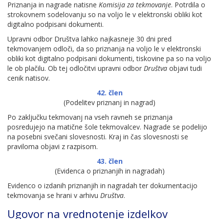
Priznanja in nagrade natisne
Komisija za tekmovanje
. Potrdila o
strokovnem sodelovanju so na voljo le v elektronski obliki kot
digitalno podpisani dokumenti.
Upravni odbor Društva lahko najkasneje 30 dni pred
tekmovanjem odloči, da so priznanja na voljo le v elektronski
obliki kot digitalno podpisani dokumenti, tiskovine pa so na voljo
le ob plačilu. Ob tej odločitvi upravni odbor
Društva
objavi tudi
cenik natisov.
42. člen
(Podelitev priznanj in nagrad)
Po zaključku tekmovanj na vseh ravneh se priznanja
posredujejo na matične šole tekmovalcev. Nagrade se podelijo
na posebni svečani slovesnosti. Kraj in čas slovesnosti se
praviloma objavi z razpisom.
43. člen
(Evidenca o priznanjih in nagradah)
Evidenco o izdanih priznanjih in nagradah ter dokumentacijo
tekmovanja se hrani v arhivu
Društva
.
Ugovor na vrednotenje izdelkov