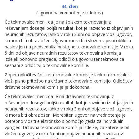
44. člen
(Ugovor na vrednotenje izdelkov)
Če tekmovalec meni, da je na šolskem tekmovanju z
reševanjem dosegel boljši rezultat, kot je razvidno iz objavljenih
neuradnih rezultatov, lahko v roku 3 dni od objave vloži ugovor,
ki mora biti obrazložen. Ugovor mora biti vložen v pisni obliki in
naslovljen na predsednika pristojne tekmovalne komisije. V roku
5 dni od objave neuradnih rezultatov tekmovalna komisija
izdelek ponovno pregleda, odloči o ugovoru ter tekmovalca
seznani z odločitvijo tekmovalne komisije.
Zoper odločitev šolske tekmovalne komisije lahko tekmovalec
vloži pisno pritožbo na državno tekmovalno komisijo. Odločitev
državne tekmovalne komisije je dokončna.
Če tekmovalec meni, da je na državnem tekmovanju z
reševanjem dosegel boljši rezultat, kot je razvidno iz objavljenih
neuradnih rezultatov, lahko v roku 3 dni od objave vloži ugovor,
ki mora biti obrazložen. Morebiten ugovor na vrednotenje je
potrebno vložiti elektronsko s pomočjo gesla za individualni
vpogled. Državna tekmovalna komisija izdelke, za katere je bil
vložen ugovor, v roku 5 dni od objave neuradnih rezultatov