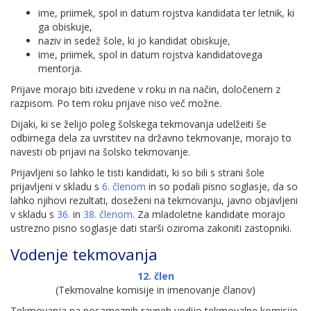
ime, priimek, spol in datum rojstva kandidata ter letnik, ki
ga obiskuje,
naziv in sedež šole, ki jo kandidat obiskuje,
ime, priimek, spol in datum rojstva kandidatovega
mentorja.
Prijave morajo biti izvedene v roku in na način, določenem z
razpisom. Po tem roku prijave niso več možne.
Dijaki, ki se želijo poleg šolskega tekmovanja udelžeiti še
odbirnega dela za uvrstitev na državno tekmovanje, morajo to
navesti ob prijavi na šolsko tekmovanje.
Prijavljeni so lahko le tisti kandidati, ki so bili s strani šole
prijavljeni v skladu s
6. členom
in so podali pisno soglasje, da so
lahko njihovi rezultati, doseženi na tekmovanju, javno objavljeni
v skladu s
36.
in
38. členom
. Za mladoletne kandidate morajo
ustrezno pisno soglasje dati starši oziroma zakoniti zastopniki.
Vodenje tekmovanja
12. člen
(Tekmovalne komisije in imenovanje članov)
Tekmovanja na posameznih ravneh vodijo tekmovalne komisije,