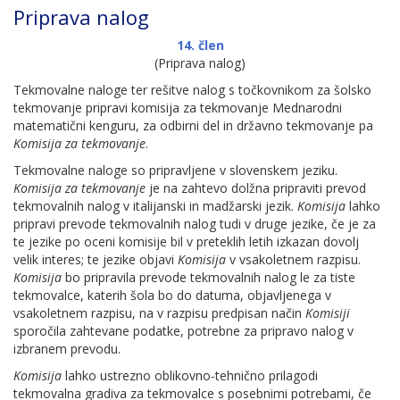
Priprava nalog
14. člen
(Priprava nalog)
Tekmovalne naloge ter rešitve nalog s točkovnikom za šolsko
tekmovanje pripravi komisija za tekmovanje Mednarodni
matematični kenguru, za odbirni del in državno tekmovanje pa
Komisija za tekmovanje
.
Tekmovalne naloge so pripravljene v slovenskem jeziku.
Komisija za tekmovanje
je na zahtevo dolžna pripraviti prevod
tekmovalnih nalog v italijanski in madžarski jezik.
Komisija
lahko
pripravi prevode tekmovalnih nalog tudi v druge jezike, če je za
te jezike po oceni komisije bil v preteklih letih izkazan dovolj
velik interes; te jezike objavi
Komisija
v vsakoletnem razpisu.
Komisija
bo pripravila prevode tekmovalnih nalog le za tiste
tekmovalce, katerih šola bo do datuma, objavljenega v
vsakoletnem razpisu, na v razpisu predpisan način
Komisiji
sporočila zahtevane podatke, potrebne za pripravo nalog v
izbranem prevodu.
Komisija
lahko ustrezno oblikovno-tehnično prilagodi
tekmovalna gradiva za tekmovalce s posebnimi potrebami, če