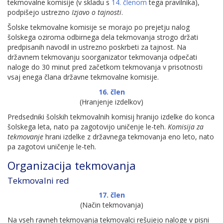
tekmovalne komisije (v skladu s
14. členom
tega pravilnika),
podpišejo ustrezno
Izjavo o tajnosti
.
Šolske tekmovalne komisije se morajo po prejetju nalog
šolskega oziroma odbirnega dela tekmovanja strogo držati
predpisanih navodil in ustrezno poskrbeti za tajnost. Na
državnem tekmovanju soorganizator tekmovanja odpečati
naloge do 30 minut pred začetkom tekmovanja v prisotnosti
vsaj enega člana državne tekmovalne komisije.
16. člen
(Hranjenje izdelkov)
Predsedniki šolskih tekmovalnih komisij hranijo izdelke do konca
šolskega leta, nato pa zagotovijo uničenje le-teh.
Komisija za
tekmovanje
hrani izdelke z državnega tekmovanja eno leto, nato
pa zagotovi uničenje le-teh.
Organizacija tekmovanja
Tekmovalni red
17. člen
(Način tekmovanja)
Na vseh ravneh tekmovanja tekmovalci rešujejo naloge v pisni