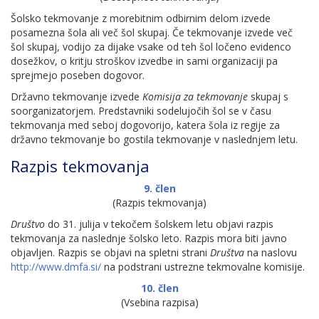
Šolsko tekmovanje z morebitnim odbirnim delom izvede
posamezna šola ali več šol skupaj. Če tekmovanje izvede več
šol skupaj, vodijo za dijake vsake od teh šol ločeno evidenco
dosežkov, o kritju stroškov izvedbe in sami organizaciji pa
sprejmejo poseben dogovor.
Državno tekmovanje izvede
Komisija za tekmovanje
skupaj s
soorganizatorjem. Predstavniki sodelujočih šol se v času
tekmovanja med seboj dogovorijo, katera šola iz regije za
državno tekmovanje bo gostila tekmovanje v naslednjem letu.
Razpis tekmovanja
9. člen
(Razpis tekmovanja)
Društvo
do 31. julija v tekočem šolskem letu objavi razpis
tekmovanja za naslednje šolsko leto. Razpis mora biti javno
objavljen. Razpis se objavi na spletni strani
Društva
na naslovu
http://www.dmfa.si/
na podstrani ustrezne tekmovalne komisije.
10. člen
(Vsebina razpisa)