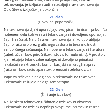
tekmovanja, je izključen tudi iz nadaljnjih ravni tekmovanja.
Odločitev o izključitvi je dokončna.
21. člen
(Dovoljeni pripomočki)
Na tekmovanju dijaki uporabljajo svoj pisalni in risalni pribor. Na
nobenem delu šolske ravni tekmovanja ni dovoljeno uporabljati
žepnih računal. Na državnem tekmovanju lahko uporabljajo
žepno računalo brez grafičnega zaslona in brez možnosti
simboličnega računanja. Na nobenem tekmovanju ni literature
(tabel, učbenikov, priročnikov, listov s formulami, ...). V prostor,
kjer rešujejo tekmovalne naloge, ni dovoljeno prinašati
nikakršnih elektronskih, komunikacijskih ali drugih naprav
(računalnikov, radio aparatov, prenosnih telefonov, ...).
Papir za reševanje nalog dobijo tekmovalci na tekmovanju.
Tekmovalci rešujejo naloge samostojno.
22. člen
(Šifriranje izdelkov)
Na šolskem tekmovanju šifriranja izdelkov ni obvezno.
Tekmovalci na izdelek napišejo svoje ime, priimek in razred.