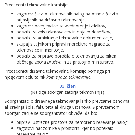
Predsednik tekmovalne komisije:
zagotovi število tekmovalnih nalog na osnovi števila
prijavljenih na državno tekmovanje,
zagotovi ocenjevalce za vrednotenje izdelkov,
poskrbi za vpis tekmovalcev in objavo dosežkov,
poskrbi za arhiviranje tekmovalne dokumentacije,
skupaj s tajnikom pripravi morebitne nagrade za
tekmovalce in mentorje,
poskrbi za pripravo poročila o tekmovanju za bilten
občnega zbora
Društva
in za pristojno ministrstvo.
Predsedniku državne tekmovalne komisije pomaga pri
njegovem delu tajnik
komisije za tekmovanje
.
33. člen
(Naloge soorganizatorja tekmovanja)
Soorganizacijo državnega tekmovanja lahko prevzame osnovna
ali srednja šola, fakulteta ali druga ustanova. S prevzemom
soorganizacije se soorganizator obveže, da bo:
pripravil ustrezne prostore za nemoteno reševanje nalog,
zagotovil nadzornike v prostorih, kjer bo potekalo
reševanje nalog,