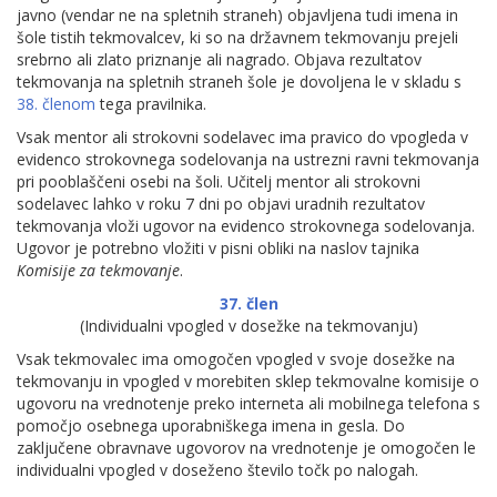
javno (vendar ne na spletnih straneh) objavljena tudi imena in
šole tistih tekmovalcev, ki so na državnem tekmovanju prejeli
srebrno ali zlato priznanje ali nagrado. Objava rezultatov
tekmovanja na spletnih straneh šole je dovoljena le v skladu s
38. členom
tega pravilnika.
Vsak mentor ali strokovni sodelavec ima pravico do vpogleda v
evidenco strokovnega sodelovanja na ustrezni ravni tekmovanja
pri pooblaščeni osebi na šoli. Učitelj mentor ali strokovni
sodelavec lahko v roku 7 dni po objavi uradnih rezultatov
tekmovanja vloži ugovor na evidenco strokovnega sodelovanja.
Ugovor je potrebno vložiti v pisni obliki na naslov tajnika
Komisije za tekmovanje
.
37. člen
(Individualni vpogled v dosežke na tekmovanju)
Vsak tekmovalec ima omogočen vpogled v svoje dosežke na
tekmovanju in vpogled v morebiten sklep tekmovalne komisije o
ugovoru na vrednotenje preko interneta ali mobilnega telefona s
pomočjo osebnega uporabniškega imena in gesla. Do
zaključene obravnave ugovorov na vrednotenje je omogočen le
individualni vpogled v doseženo število točk po nalogah.