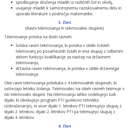
spodbujanje druženja mladih iz različnih šol in okolij,
uvajanje mladih k samostojnemu raziskovalnemu delu in
uporabi literature s področja matematike.
3. člen
(Ravni tekmovanja in tekmovalne skupine)
Tekmovanje poteka na dveh ravneh:
šolska raven tekmovanja, ki poteka v obliki šolskih
tekmovanj po posameznih šolah in ima skupaj z odbirnim
delom funkcijo kvalifikacije za nastop na državnem
tekmovanju,
državna raven tekmovanja, ki poteka v obliki državnega
tekmovanja.
Obe ravni tekmovanja potekata v 4 tekmovalnih skupinah, ki
ustrezajo letniku šolanja. Tekmovalec na obeh ravneh tekmuje v
isti tekmovalni skupini. Na tekmovanju lahko sodelujejo tudi
dijaki, ki obiskujejo program PTI (poklicno tehniško
izobraževanje), in sicer dijaki 1. letnikov PTI tekmujejo skupaj z
dijaki 2. letnikov, dijaki 2. letnikov PTI pa tekmujejo skupaj z
dijaki 4. letnikov.
4. člen