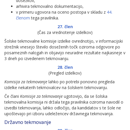
dosežkov,
arhivira tekmovalno dokumentacijo,
v primeru ugovora na oceno postopa v skladu z
44.
členom
tega pravilnika.
27. člen
(Čas za vrednotenje izdelkov)
Šolske tekmovalne komisije izdelke ovrednotijo, v informacijski
strežnik vnesejo število doseženih točk oziroma odgovore po
posameznih nalogah in objavijo neuradne rezultate najkasneje v
3 dneh po izvedenem tekmovanju.
28. člen
(Pregled izdelkov)
Komisija za
tekmovanje
lahko po potrebi ponovno pregleda
izdelke nekaterih tekmovalcev na šolskem tekmovanju.
Če člani
Komisije za tekmovanje
ugotovijo, da se šolska
tekmovalna komisija ni držala tega pravilnika oziroma navodil o
izvedbi tekmovanja, lahko odločijo, da kandidatov s te šole ne
upoštevajo pri izboru udeležencev državnega tekmovanja.
Državno tekmovanje