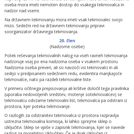
oseba mora imeti nemoten dostop do vsakega tekmovalca in
nadzor nad vsemi.
Na državnem tekmovanju mora imeti vsak tekmovalec svojo
mizo. Sedežni red na državnem tekmovanju pripravi
soorganizator državnega tekmovanja.
20. člen
(Nadzorne osebe)
Potek reševanja tekmovalnih nalog na vseh ravneh tekmovanja
nadzoruje vsaj po ena nadzorna oseba v vsakem prostoru.
Nadzorna oseba preveri, ali so navzoči vsi tekmovalci in ali
sedijo v predpisanem sedežnem redu, evidentira manjkajoče
tekmovalce, nato pa razdeli tekmovalne liste.
V primeru očitnega prepisovanja ali kršitve določil tega pravilnika
(uporaba nedovoljenih sredstev, motenje sotekmovalcev) se
tekmovalcu odvzame tekmovalni list, tekmovalca pa odstrani iz
prostora, kjer poteka tekmovanje.
O razlogih za odstranitev tekmovalca iz prostora razpravlja
ustrezna tekmovalna komisija, ki lahko sprejme sklep o
izključitvi. Sklep se vpiše v zapisnik tekmovanja, kjer se navede
razlog za morebitno izključitev. Če je dijak izključen iz