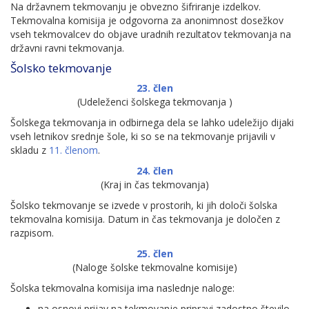
Na državnem tekmovanju je obvezno šifriranje izdelkov.
Tekmovalna komisija je odgovorna za anonimnost dosežkov
vseh tekmovalcev do objave uradnih rezultatov tekmovanja na
državni ravni tekmovanja.
Šolsko tekmovanje
23. člen
(Udeleženci šolskega tekmovanja )
Šolskega tekmovanja in odbirnega dela se lahko udeležijo dijaki
vseh letnikov srednje šole, ki so se na tekmovanje prijavili v
skladu z
11. členom
.
24. člen
(Kraj in čas tekmovanja)
Šolsko tekmovanje se izvede v prostorih, ki jih določi šolska
tekmovalna komisija. Datum in čas tekmovanja je določen z
razpisom.
25. člen
(Naloge šolske tekmovalne komisije)
Šolska tekmovalna komisija ima naslednje naloge:
na osnovi prijav na tekmovanje pripravi zadostno število