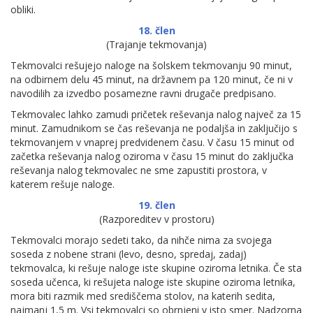
obliki.
18. člen
(Trajanje tekmovanja)
Tekmovalci rešujejo naloge na šolskem tekmovanju 90 minut,
na odbirnem delu 45 minut, na državnem pa 120 minut, če ni v
navodilih za izvedbo posamezne ravni drugače predpisano.
Tekmovalec lahko zamudi pričetek reševanja nalog največ za 15
minut. Zamudnikom se čas reševanja ne podaljša in zaključijo s
tekmovanjem v vnaprej predvidenem času. V času 15 minut od
začetka reševanja nalog oziroma v času 15 minut do zaključka
reševanja nalog tekmovalec ne sme zapustiti prostora, v
katerem rešuje naloge.
19. člen
(Razporeditev v prostoru)
Tekmovalci morajo sedeti tako, da nihče nima za svojega
soseda z nobene strani (levo, desno, spredaj, zadaj)
tekmovalca, ki rešuje naloge iste skupine oziroma letnika. Če sta
soseda učenca, ki rešujeta naloge iste skupine oziroma letnika,
mora biti razmik med središčema stolov, na katerih sedita,
najmanj 1,5 m. Vsi tekmovalci so obrnjeni v isto smer. Nadzorna