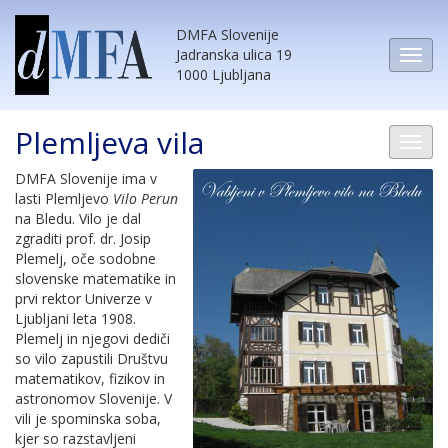
DMFA Slovenije
Jadranska ulica 19
1000 Ljubljana
Plemljeva vila
DMFA Slovenije ima v
lasti Plemljevo
Vilo Perun
na Bledu. Vilo je dal
zgraditi prof. dr. Josip
Plemelj, oče sodobne
slovenske matematike in
prvi rektor Univerze v
Ljubljani leta 1908.
Plemelj in njegovi dediči
so vilo zapustili Društvu
matematikov, fizikov in
astronomov Slovenije. V
vili je spominska soba,
kjer so razstavljeni