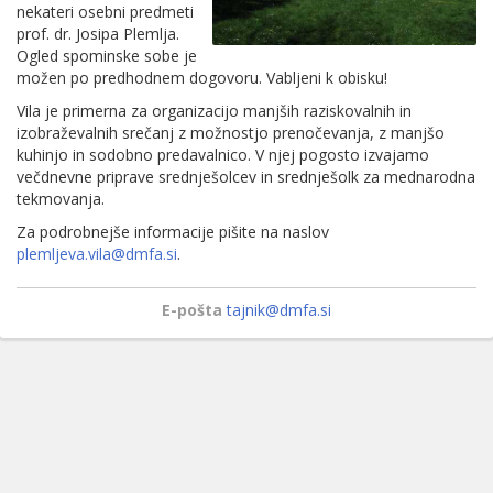
nekateri osebni predmeti
prof. dr. Josipa Plemlja.
Ogled spominske sobe je
možen po predhodnem dogovoru. Vabljeni k obisku!
Vila je primerna za organizacijo manjših raziskovalnih in
izobraževalnih srečanj z možnostjo prenočevanja, z manjšo
kuhinjo in sodobno predavalnico. V njej pogosto izvajamo
večdnevne priprave srednješolcev in srednješolk za mednarodna
tekmovanja.
Za podrobnejše informacije pišite na naslov
plemljeva.vila@dmfa.si
.
E-pošta
tajnik@dmfa.si