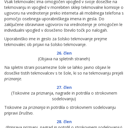
Vsak tekmovalec ima omogočen vpogled v svoje dosežke na
tekmovanju in vpogled v morebiten sklep tekmovalne komisije o
ugovoru na vrednotenje preko interneta ali mobilnega telefona s
pomočjo osebnega uporabniškega imena in gesla. Do
zaključene obravnave ugovorov na vrednotenje je omogočen le
individualni vpogled v doseženo število točk po nalogah.
Uporabniško ime in geslo za šolsko tekmovanje prejme
tekmovalec ob prijavi na šolsko tekmovanje.
26. člen
(Objava na spletnih straneh)
Na spletni strani posamezne šole se lahko javno objavi le
dosežke tistih tekmovalcev s te šole, ki so na tekmovanju prejeli
priznanje
.
27. člen
(Tiskovine za priznanja, nagrade in potrdila o strokovnem
sodelovanju)
Tiskovine za
priznanja
in potrdila o strokovnem sodelovanju
pripravi
Društvo
.
28. člen
(Priprava priznanj, nagrad in potrdil o strokovnem sodelovanju)