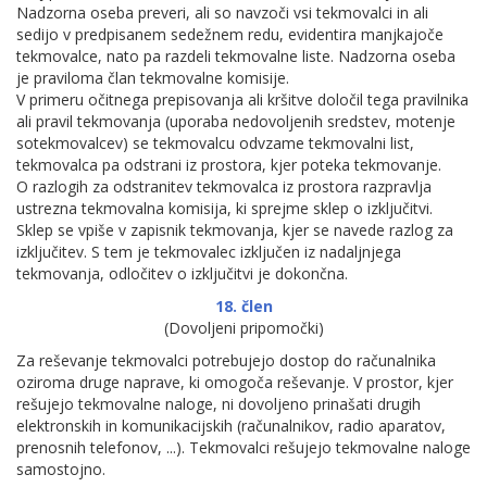
Nadzorna oseba preveri, ali so navzoči vsi tekmovalci in ali
sedijo v predpisanem sedežnem redu, evidentira manjkajoče
tekmovalce, nato pa razdeli tekmovalne liste. Nadzorna oseba
je praviloma član tekmovalne komisije.
V primeru očitnega prepisovanja ali kršitve določil tega pravilnika
ali pravil tekmovanja (uporaba nedovoljenih sredstev, motenje
sotekmovalcev) se tekmovalcu odvzame tekmovalni list,
tekmovalca pa odstrani iz prostora, kjer poteka tekmovanje.
O razlogih za odstranitev tekmovalca iz prostora razpravlja
ustrezna tekmovalna komisija, ki sprejme sklep o izključitvi.
Sklep se vpiše v zapisnik tekmovanja, kjer se navede razlog za
izključitev. S tem je tekmovalec izključen iz nadaljnjega
tekmovanja, odločitev o izključitvi je dokončna.
18. člen
(Dovoljeni pripomočki)
Za reševanje tekmovalci potrebujejo dostop do računalnika
oziroma druge naprave, ki omogoča reševanje. V prostor, kjer
rešujejo tekmovalne naloge, ni dovoljeno prinašati drugih
elektronskih in komunikacijskih (računalnikov, radio aparatov,
prenosnih telefonov, ...). Tekmovalci rešujejo tekmovalne naloge
samostojno.