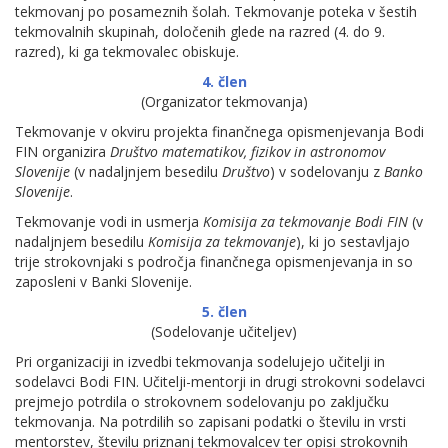
tekmovanj po posameznih šolah. Tekmovanje poteka v šestih
tekmovalnih skupinah, določenih glede na razred (4. do 9.
razred), ki ga tekmovalec obiskuje.
4. člen
(Organizator tekmovanja)
Tekmovanje v okviru projekta finančnega opismenjevanja Bodi
FIN organizira
Društvo matematikov, fizikov in astronomov
Slovenije
(v nadaljnjem besedilu
Društvo
) v sodelovanju z
Banko
Slovenije
.
Tekmovanje vodi in usmerja
Komisija za tekmovanje Bodi FIN
(v
nadaljnjem besedilu
Komisija za tekmovanje
), ki jo sestavljajo
trije strokovnjaki s področja finančnega opismenjevanja in so
zaposleni v Banki Slovenije.
5. člen
(Sodelovanje učiteljev)
Pri organizaciji in izvedbi tekmovanja sodelujejo učitelji in
sodelavci Bodi FIN. Učitelji-mentorji in drugi strokovni sodelavci
prejmejo potrdila o strokovnem sodelovanju po zaključku
tekmovanja. Na potrdilih so zapisani podatki o številu in vrsti
mentorstev, številu priznanj tekmovalcev ter opisi strokovnih