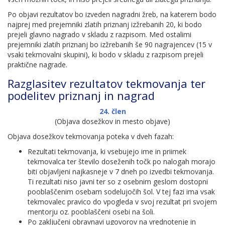
Po objavi rezultatov bo izveden nagradni žreb, na katerem bodo
najprej med prejemniki zlatih priznanj izžrebanih 20, ki bodo
prejeli glavno nagrado v skladu z razpisom. Med ostalimi
prejemniki zlatih priznanj bo izžrebanih še 90 nagrajencev (15 v
vsaki tekmovalni skupini), ki bodo v skladu z razpisom prejeli
praktične nagrade.
Razglasitev rezultatov tekmovanja ter
podelitev priznanj in nagrad
24. člen
(Objava dosežkov in mesto objave)
Objava dosežkov tekmovanja poteka v dveh fazah:
Rezultati tekmovanja, ki vsebujejo ime in priimek
tekmovalca ter število doseženih točk po nalogah morajo
biti objavljeni najkasneje v 7 dneh po izvedbi tekmovanja.
Ti rezultati niso javni ter so z osebnim geslom dostopni
pooblaščenim osebam sodelujočih šol. V tej fazi ima vsak
tekmovalec pravico do vpogleda v svoj rezultat pri svojem
mentorju oz. pooblaščeni osebi na šoli.
Po zaključeni obravnavi ugovorov na vrednotenje in