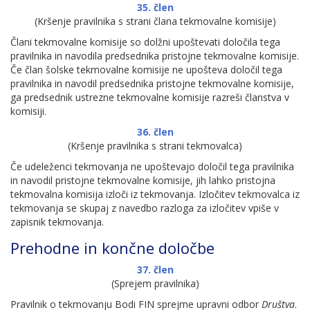
35. člen
(Kršenje pravilnika s strani člana tekmovalne komisije)
Člani tekmovalne komisije so dolžni upoštevati določila tega
pravilnika in navodila predsednika pristojne tekmovalne komisije.
Če član šolske tekmovalne komisije ne upošteva določil tega
pravilnika in navodil predsednika pristojne tekmovalne komisije,
ga predsednik ustrezne tekmovalne komisije razreši članstva v
komisiji.
36. člen
(Kršenje pravilnika s strani tekmovalca)
Če udeleženci tekmovanja ne upoštevajo določil tega pravilnika
in navodil pristojne tekmovalne komisije, jih lahko pristojna
tekmovalna komisija izloči iz tekmovanja. Izločitev tekmovalca iz
tekmovanja se skupaj z navedbo razloga za izločitev vpiše v
zapisnik tekmovanja.
Prehodne in končne določbe
37. člen
(Sprejem pravilnika)
Pravilnik o tekmovanju Bodi FIN sprejme upravni odbor
Društva
.