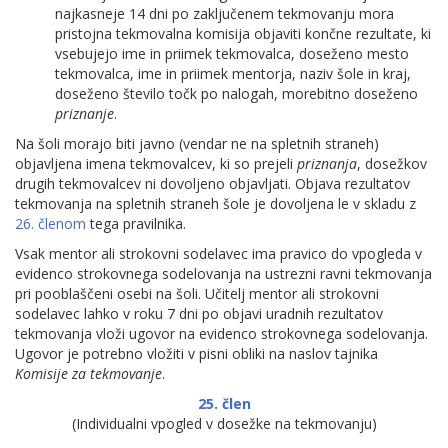
najkasneje 14 dni po zaključenem tekmovanju mora
pristojna tekmovalna komisija objaviti končne rezultate, ki
vsebujejo ime in priimek tekmovalca, doseženo mesto
tekmovalca, ime in priimek mentorja, naziv šole in kraj,
doseženo število točk po nalogah, morebitno doseženo
priznanje
.
Na šoli morajo biti javno (vendar ne na spletnih straneh)
objavljena imena tekmovalcev, ki so prejeli
priznanja
, dosežkov
drugih tekmovalcev ni dovoljeno objavljati. Objava rezultatov
tekmovanja na spletnih straneh šole je dovoljena le v skladu z
26. členom
tega pravilnika.
Vsak mentor ali strokovni sodelavec ima pravico do vpogleda v
evidenco strokovnega sodelovanja na ustrezni ravni tekmovanja
pri pooblaščeni osebi na šoli. Učitelj mentor ali strokovni
sodelavec lahko v roku 7 dni po objavi uradnih rezultatov
tekmovanja vloži ugovor na evidenco strokovnega sodelovanja.
Ugovor je potrebno vložiti v pisni obliki na naslov tajnika
Komisije za tekmovanje
.
25. člen
(Individualni vpogled v dosežke na tekmovanju)