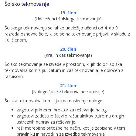
Šolsko tekmovanje
19. člen
(Udeleženci šolskega tekmovanja)
Šolskega tekmovanja se lahko udeležijo učenci od 4. do 9.
razreda osnovne šole, ki so se na tekmovanje prijavili v skladu z
10. členom
.
20. člen
(Kraj in čas tekmovanja)
Šolsko tekmovanje se izvede v prostorih, ki jih določi šolska
tekmovalna komisija. Datum in čas tekmovanja je določen z
razpisom.
21. člen
(Naloge šolske tekmovalne komisije)
Šolska tekmovalna komisija ima naslednje naloge:
zagotovi primeren prostor za reševanje nalog,
zagotovi zadostno število računalnikov oziroma drugih
ustreznih naprav za reševanje,
reši morebitne pritožbe na način, kot je zapisano v tem
pravilniku in navodilih za izvedbo tekmovanja.