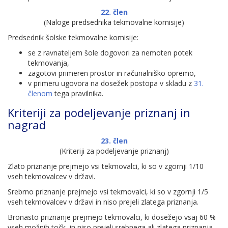
22. člen
(Naloge predsednika tekmovalne komisije)
Predsednik šolske tekmovalne komisije:
se z ravnateljem šole dogovori za nemoten potek
tekmovanja,
zagotovi primeren prostor in računalniško opremo,
v primeru ugovora na dosežek postopa v skladu z
31.
členom
tega pravilnika.
Kriteriji za podeljevanje priznanj in
nagrad
23. člen
(Kriteriji za podeljevanje priznanj)
Zlato priznanje prejmejo vsi tekmovalci, ki so v zgornji 1/10
vseh tekmovalcev v državi.
Srebrno priznanje prejmejo vsi tekmovalci, ki so v zgornji 1/5
vseh tekmovalcev v državi in niso prejeli zlatega priznanja.
Bronasto priznanje prejmejo tekmovalci, ki dosežejo vsaj 60 %
vseh možnih točk, in niso prejeli srebnega ali zlatega priznanja.