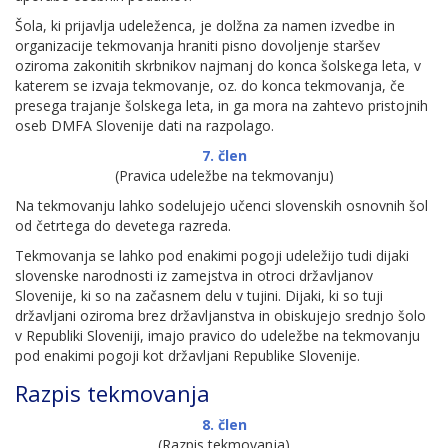
Šola, ki prijavlja udeleženca, je dolžna za namen izvedbe in
organizacije tekmovanja hraniti pisno dovoljenje staršev
oziroma zakonitih skrbnikov najmanj do konca šolskega leta, v
katerem se izvaja tekmovanje, oz. do konca tekmovanja, če
presega trajanje šolskega leta, in ga mora na zahtevo pristojnih
oseb DMFA Slovenije dati na razpolago.
7. člen
(Pravica udeležbe na tekmovanju)
Na tekmovanju lahko sodelujejo učenci slovenskih osnovnih šol
od četrtega do devetega razreda.
Tekmovanja se lahko pod enakimi pogoji udeležijo tudi dijaki
slovenske narodnosti iz zamejstva in otroci državljanov
Slovenije, ki so na začasnem delu v tujini. Dijaki, ki so tuji
državljani oziroma brez državljanstva in obiskujejo srednjo šolo
v Republiki Sloveniji, imajo pravico do udeležbe na tekmovanju
pod enakimi pogoji kot državljani Republike Slovenije.
Razpis tekmovanja
8. člen
(Razpis tekmovanja)