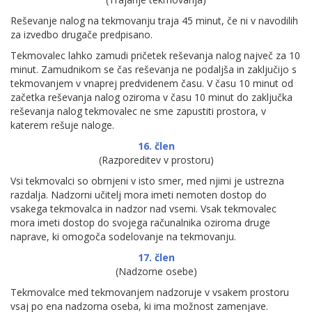
Reševanje nalog na tekmovanju traja 45 minut, če ni v navodilih
za izvedbo drugače predpisano.
Tekmovalec lahko zamudi pričetek reševanja nalog največ za 10
minut. Zamudnikom se čas reševanja ne podaljša in zaključijo s
tekmovanjem v vnaprej predvidenem času. V času 10 minut od
začetka reševanja nalog oziroma v času 10 minut do zaključka
reševanja nalog tekmovalec ne sme zapustiti prostora, v
katerem rešuje naloge.
16. člen
(Razporeditev v prostoru)
Vsi tekmovalci so obrnjeni v isto smer, med njimi je ustrezna
razdalja. Nadzorni učitelj mora imeti nemoten dostop do
vsakega tekmovalca in nadzor nad vsemi. Vsak tekmovalec
mora imeti dostop do svojega računalnika oziroma druge
naprave, ki omogoča sodelovanje na tekmovanju.
17. člen
(Nadzorne osebe)
Tekmovalce med tekmovanjem nadzoruje v vsakem prostoru
vsaj po ena nadzorna oseba, ki ima možnost zamenjave.