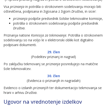
Vsa
priznanja
in potrdila o strokovnem sodelovanju morajo biti
oštevilčena, podpisana in žigosana z žigom
Društva
, in sicer:
priznanja
podpiše predsednik šolske tekmovalne komisije,
potrdila o strokovnem sodelovanju podpiše predsednik
Društva
.
Priznanja natisne
Komisija za tekmovanje
. Potrdila o strokovnem
sodelovanju so na voljo le v elektronski obliki kot digitalno
podpisani dokumenti.
29. člen
(Podelitev priznanj in nagrad)
Po zaključku tekmovanj se
priznanja
posredujejo na matične
šole tekmovalcev.
30. člen
(Evidenca o priznanjih in nagradah)
Evidenco o izdanih
priznanjih
ter dokumentacijo tekmovanja se
hrani v arhivu
Društva
.
Ugovor na vrednotenje izdelkov