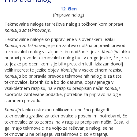
12. člen
(Priprava nalog)
Tekmovalne naloge ter rešitve nalog s točkovnikom pripravi
Komisija za tekmovanje
.
Tekmovalne naloge so pripravljene v slovenskem jeziku.
Komisija za tekmovanje
je na zahtevo dolžna pripraviti prevod
tekmovalnih nalog v italijanski in madžarski jezik.
Komisija
lahko
pripravi prevode tekmovalnih nalog tudi v druge jezike, če je za
te jezike po oceni komisije bil v preteklih letih izkazan dovolj
velik interes; te jezike objavi
Komisija
v vsakoletnem razpisu.
Komisija
bo pripravila prevode tekmovalnih nalog le za tiste
tekmovalce, katerih šola bo do datuma, objavljenega v
vsakoletnem razpisu, na v razpisu predpisan način
Komisiji
sporočila zahtevane podatke, potrebne za pripravo nalog v
izbranem prevodu.
Komisija
lahko ustrezno oblikovno-tehnično prilagodi
tekmovalna gradiva za tekmovalce s posebnimi potrebami, če
tekmovalec za to zaprosi na v razpisu predpisan način. Časa, ki
ga imajo tekmovalci na voljo za reševanje nalog, se na
tekmovanju ne prilagaja. Vsi tekmovalci so v trajanju