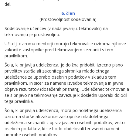
del.
6. člen
(Prostovoljnost sodelovanja)
Sodelovanje učencev (v nadaljevanju: tekmovalci) na
tekmovanju je prostovoljno.
Učitelji oziroma mentorji morajo tekmovalce oziroma njihove
zakonite zastopnike pred tekmovanjem seznaniti s tem
pravilnikom.
Šola, ki prijavlja udeleženca, je dolžna pridobiti izrecno pisno
privolitev starša ali zakonitega skrbnika mladoletnega
udeleženca za uporabo osebnih podatkov v skladu s tem
pravilnikom, in sicer za namene izvedbe tekmovanja in javne
objave rezultatov (doseženih priznanj). Udeleženec tekmovanja
se s prijavo na tekmovanje zavezuje k dosledni uporabi določil
tega pravilnika.
Šola, ki prijavlja udeleženca, mora polnoletnega udeleženca
oziroma starše ali zakonite zastopnike mladoletnega
udeleženca seznaniti z upravljavcem osebnih podatkov, vrsto
osebnih podatkov, ki se bodo obdelovali ter vsemi nameni
uporabe osebnih podatkov.