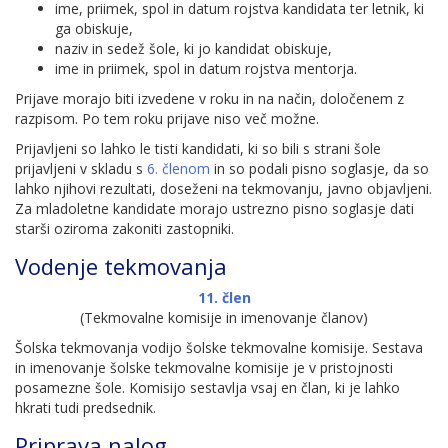
ime, priimek, spol in datum rojstva kandidata ter letnik, ki
ga obiskuje,
naziv in sedež šole, ki jo kandidat obiskuje,
ime in priimek, spol in datum rojstva mentorja.
Prijave morajo biti izvedene v roku in na način, določenem z
razpisom. Po tem roku prijave niso več možne.
Prijavljeni so lahko le tisti kandidati, ki so bili s strani šole
prijavljeni v skladu s
6. členom
in so podali pisno soglasje, da so
lahko njihovi rezultati, doseženi na tekmovanju, javno objavljeni.
Za mladoletne kandidate morajo ustrezno pisno soglasje dati
starši oziroma zakoniti zastopniki.
Vodenje tekmovanja
11. člen
(Tekmovalne komisije in imenovanje članov)
Šolska tekmovanja vodijo šolske tekmovalne komisije. Sestava
in imenovanje šolske tekmovalne komisije je v pristojnosti
posamezne šole. Komisijo sestavlja vsaj en član, ki je lahko
hkrati tudi predsednik.
Priprava nalog