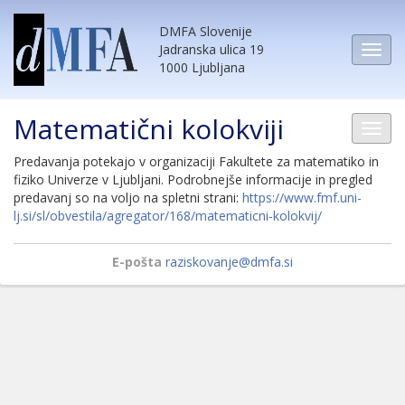
DMFA Slovenije
Jadranska ulica 19
1000 Ljubljana
Matematični kolokviji
Predavanja potekajo v organizaciji Fakultete za matematiko in
fiziko Univerze v Ljubljani. Podrobnejše informacije in pregled
predavanj so na voljo na spletni strani:
https://www.fmf.uni-
lj.si/sl/obvestila/agregator/168/matematicni-kolokvij/
E-pošta
raziskovanje@dmfa.si