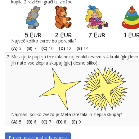
kupila 2 različni igrači iz izložbe.
Največ koliko evrov bo porabila?
(A)
3
(B)
7
(C)
10
(D)
12
(E)
14
7
Meta je iz papirja izrezala nekaj enakih zvezd s 4 kraki (glej levo 
jih nato vse zlepila skupaj (glej desno sliko).
Najmanj koliko zvezd je Meta izrezala in zlepila skupaj?
(A)
5
(B)
6
(C)
7
(D)
8
(E)
9