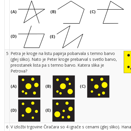
(A)
(B)
(C)
(D)
(E)
5
Petra je kroge na listu papirja pobarvala s temno barvo
(glej sliko). Nato je Peter kroge prebarval s svetlo barvo,
preostanek lista pa s temno barvo. Katera slika je
Petrova?
(A)
(B)
(C)
(D)
(E)
6
V izložbi trgovine Čiračara so 4 igrače s cenami (glej sliko). Han