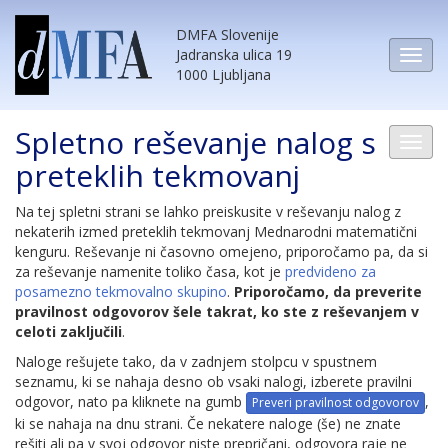
DMFA Slovenije
Jadranska ulica 19
1000 Ljubljana
Spletno reševanje nalog s
preteklih tekmovanj
Na tej spletni strani se lahko preiskusite v reševanju nalog z
nekaterih izmed preteklih tekmovanj Mednarodni matematični
kenguru. Reševanje ni časovno omejeno, priporočamo pa, da si
za reševanje namenite toliko časa, kot je
predvideno za
posamezno tekmovalno skupino
.
Priporočamo, da preverite
pravilnost odgovorov šele takrat, ko ste z reševanjem v
celoti zaključili
.
Naloge rešujete tako, da v zadnjem stolpcu v spustnem
seznamu, ki se nahaja desno ob vsaki nalogi, izberete pravilni
odgovor, nato pa kliknete na gumb
,
Preveri pravilnost odgovorov
ki se nahaja na dnu strani. Če nekatere naloge (še) ne znate
rešiti ali pa v svoj odgovor niste prepričani, odgovora raje ne