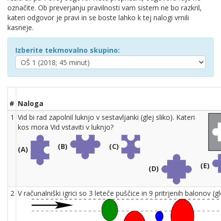
označite. Ob preverjanju pravilnosti vam sistem ne bo razkril,
kateri odgovor je pravi in se boste lahko k tej nalogi vrnili
kasneje.
Izberite tekmovalno skupino:
#
Naloga
1
Vid bi rad zapolnil luknjo v sestavljanki (glej sliko). Kateri
kos mora Vid vstaviti v luknjo?
(B)
(C)
(A)
(E)
(D)
2
V računalniški igrici so 3 leteče puščice in 9 pritrjenih balonov (gle