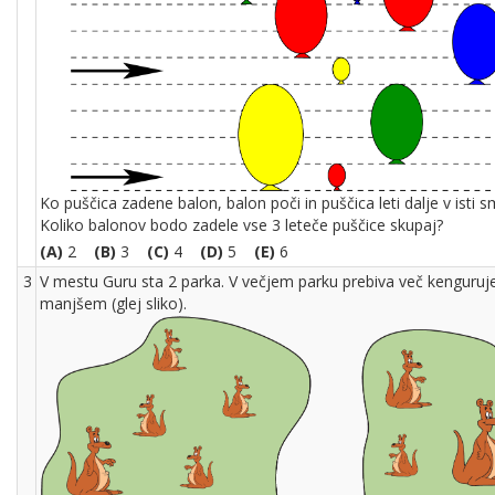
Ko puščica zadene balon, balon poči in puščica leti dalje v isti s
Koliko balonov bodo zadele vse 3 leteče puščice skupaj?
(A)
2
(B)
3
(C)
4
(D)
5
(E)
6
3
V mestu Guru sta 2 parka. V večjem parku prebiva več kenguruje
manjšem (glej sliko).