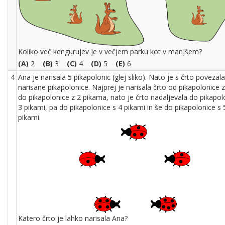
Koliko več kengurujev je v večjem parku kot v manjšem?
(A)
2
(B)
3
(C)
4
(D)
5
(E)
6
4
Ana je narisala 5 pikapolonic (glej sliko). Nato je s črto povezal
narisane pikapolonice. Najprej je narisala črto od pikapolonice z
do pikapolonice z 2 pikama, nato je črto nadaljevala do pikapol
3 pikami, pa do pikapolonice s 4 pikami in še do pikapolonice s 
pikami.
Katero črto je lahko narisala Ana?