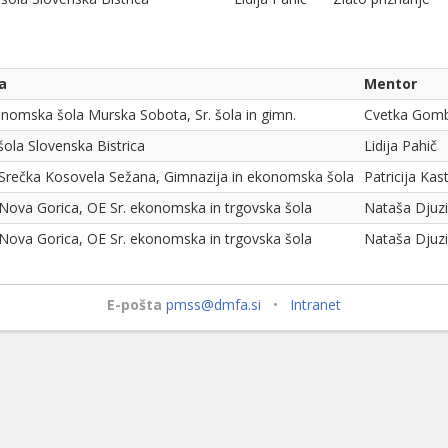
a
Mentor
nomska šola Murska Sobota, Sr. šola in gimn.
Cvetka Gomb
 šola Slovenska Bistrica
Lidija Pahič
Srečka Kosovela Sežana, Gimnazija in ekonomska šola
Patricija Kast
Nova Gorica, OE Sr. ekonomska in trgovska šola
Nataša Djuzi
Nova Gorica, OE Sr. ekonomska in trgovska šola
Nataša Djuzi
E-pošta
pmss@dmfa.si
•
Intranet