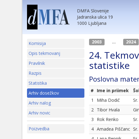
DMFA Slovenije
Jadranska ulica 19
1000 Ljubljana
2003
...
2024
Komisija
24. Tekmov
Opis tekmovanj
statistike
Pravilnik
Razpis
Poslovna mate
Statistika
#
Ime in priimek
Šo
Arhiv dosežkov
1
Miha Dodič
Sr
Arhiv nalog
2
Tibor Hvala
Gi
Arhiv novic
3
Rok Renko
Sr
Poizvedba
4
Amadea Piščanc
Sr
4
Lana Repnik
Sr.