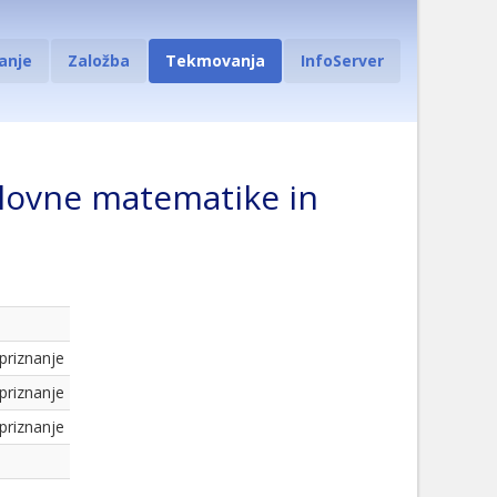
anje
Založba
Tekmovanja
InfoServer
slovne matematike in
 priznanje
 priznanje
 priznanje