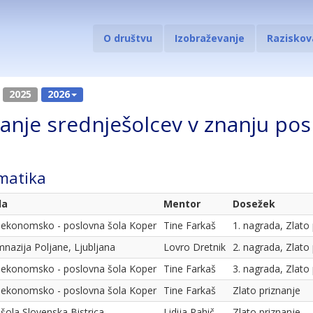
O društvu
Izobraževanje
Raziskov
2025
2026
anje srednješolcev v znanju po
matika
la
Mentor
Dosežek
. ekonomsko - poslovna šola Koper
Tine Farkaš
1. nagrada, Zlato
mnazija Poljane, Ljubljana
Lovro Dretnik
2. nagrada, Zlato
. ekonomsko - poslovna šola Koper
Tine Farkaš
3. nagrada, Zlato
. ekonomsko - poslovna šola Koper
Tine Farkaš
Zlato priznanje
 šola Slovenska Bistrica
Lidija Pahič
Zlato priznanje