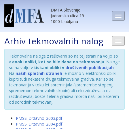
DMFA Slovenije
Jadranska ulica 19
1000 Ljubljana
Arhiv tekmovalnih nalog
Tekmovalne naloge z rešitvami so na tej strani na voljo so
v
enaki obliki, kot so bile dane na tekmovanju
. Naloge
so na voljo v
tiskani obliki v
društvenih publikacijah
.
Na
naših spletnih straneh
je možno v elektronski obliki
kupiti tudi nekatera druga tekmovalna gradiva. Ker so se
tekmovanja v toku let spreminjala (spremembe stopenj,
spremembe tekmovalnih skupin) ali celo združevala oz.
razdruževala, boste želena gradiva morda našli pri katerem
od sorodnih tekmovanj.
PMSS_Drzavno_2003.pdf
PMSS_Drzavno_2004.pdf