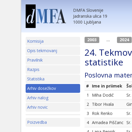
DMFA Slovenije
Jadranska ulica 19
1000 Ljubljana
2003
...
2024
Komisija
24. Tekmov
Opis tekmovanj
statistike
Pravilnik
Razpis
Poslovna mate
Statistika
#
Ime in priimek
Šo
Arhiv dosežkov
1
Miha Dodič
Sr
Arhiv nalog
2
Tibor Hvala
Gi
Arhiv novic
3
Rok Renko
Sr
Poizvedba
4
Amadea Piščanc
Sr
4
Lana Repnik
Sr.