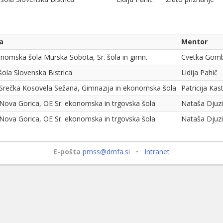
a
Mentor
nomska šola Murska Sobota, Sr. šola in gimn.
Cvetka Gomb
 šola Slovenska Bistrica
Lidija Pahič
Srečka Kosovela Sežana, Gimnazija in ekonomska šola
Patricija Kast
Nova Gorica, OE Sr. ekonomska in trgovska šola
Nataša Djuzi
Nova Gorica, OE Sr. ekonomska in trgovska šola
Nataša Djuzi
E-pošta
pmss@dmfa.si
•
Intranet