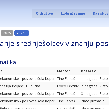
O društvu
Izobraževanje
Raziskov
2025
2026
anje srednješolcev v znanju po
matika
la
Mentor
Dosežek
. ekonomsko - poslovna šola Koper
Tine Farkaš
1. nagrada, Zlato
mnazija Poljane, Ljubljana
Lovro Dretnik
2. nagrada, Zlato
. ekonomsko - poslovna šola Koper
Tine Farkaš
3. nagrada, Zlato
. ekonomsko - poslovna šola Koper
Tine Farkaš
Zlato priznanje
 šola Slovenska Bistrica
Lidija Pahič
Zlato priznanje