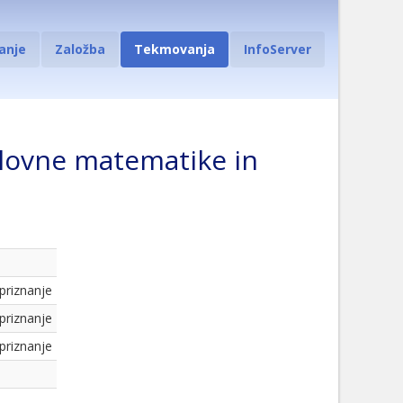
anje
Založba
Tekmovanja
InfoServer
slovne matematike in
 priznanje
 priznanje
 priznanje