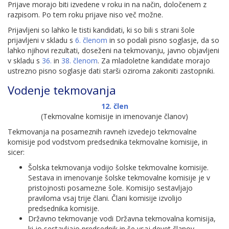
Prijave morajo biti izvedene v roku in na način, določenem z
razpisom. Po tem roku prijave niso več možne.
Prijavljeni so lahko le tisti kandidati, ki so bili s strani šole
prijavljeni v skladu s
6. členom
in so podali pisno soglasje, da so
lahko njihovi rezultati, doseženi na tekmovanju, javno objavljeni
v skladu s
36.
in
38. členom
. Za mladoletne kandidate morajo
ustrezno pisno soglasje dati starši oziroma zakoniti zastopniki.
Vodenje tekmovanja
12. člen
(Tekmovalne komisije in imenovanje članov)
Tekmovanja na posameznih ravneh izvedejo tekmovalne
komisije pod vodstvom predsednika tekmovalne komisije, in
sicer:
Šolska tekmovanja vodijo šolske tekmovalne komisije.
Sestava in imenovanje šolske tekmovalne komisije je v
pristojnosti posamezne šole. Komisijo sestavljajo
praviloma vsaj trije člani. Člani komisije izvolijo
predsednika komisije.
Državno tekmovanje vodi Državna tekmovalna komisija,
ki jo sestavljajo predsednik in še vsaj devet članov.