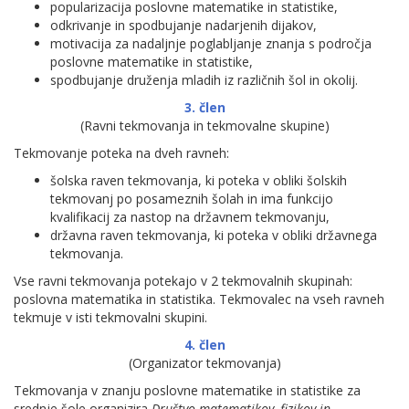
popularizacija poslovne matematike in statistike,
odkrivanje in spodbujanje nadarjenih dijakov,
motivacija za nadaljnje poglabljanje znanja s področja
poslovne matematike in statistike,
spodbujanje druženja mladih iz različnih šol in okolij.
3. člen
(Ravni tekmovanja in tekmovalne skupine)
Tekmovanje poteka na dveh ravneh:
šolska raven tekmovanja, ki poteka v obliki šolskih
tekmovanj po posameznih šolah in ima funkcijo
kvalifikacij za nastop na državnem tekmovanju,
državna raven tekmovanja, ki poteka v obliki državnega
tekmovanja.
Vse ravni tekmovanja potekajo v 2 tekmovalnih skupinah:
poslovna matematika in statistika. Tekmovalec na vseh ravneh
tekmuje v isti tekmovalni skupini.
4. člen
(Organizator tekmovanja)
Tekmovanja v znanju poslovne matematike in statistike za
srednje šole organizira
Društvo matematikov, fizikov in