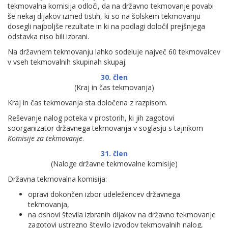
tekmovalna komisija odloči, da na državno tekmovanje povabi
še nekaj dijakov izmed tistih, ki so na šolskem tekmovanju
dosegli najboljše rezultate in ki na podlagi določil prejšnjega
odstavka niso bili izbrani.
Na državnem tekmovanju lahko sodeluje največ 60 tekmovalcev
v vseh tekmovalnih skupinah skupaj.
30. člen
(Kraj in čas tekmovanja)
Kraj in čas tekmovanja sta določena z razpisom.
Reševanje nalog poteka v prostorih, ki jih zagotovi
soorganizator državnega tekmovanja v soglasju s tajnikom
Komisije za tekmovanje
.
31. člen
(Naloge državne tekmovalne komisije)
Državna tekmovalna komisija:
opravi dokončen izbor udeležencev državnega
tekmovanja,
na osnovi števila izbranih dijakov na državno tekmovanje
zagotovi ustrezno število izvodov tekmovalnih nalog,