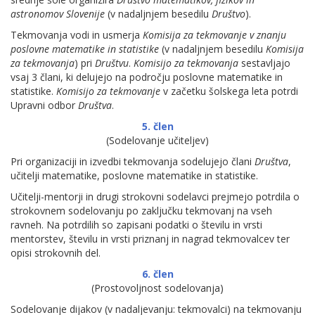
astronomov Slovenije
(v nadaljnjem besedilu
Društvo
).
Tekmovanja vodi in usmerja
Komisija za tekmovanje v znanju
poslovne matematike in statistike
(v nadaljnjem besedilu
Komisija
za tekmovanja
) pri
Društvu
.
Komisijo za tekmovanja
sestavljajo
vsaj 3 člani, ki delujejo na področju poslovne matematike in
statistike.
Komisijo za tekmovanje
v začetku šolskega leta potrdi
Upravni odbor
Društva
.
5. člen
(Sodelovanje učiteljev)
Pri organizaciji in izvedbi tekmovanja sodelujejo člani
Društva
,
učitelji matematike, poslovne matematike in statistike.
Učitelji-mentorji in drugi strokovni sodelavci prejmejo potrdila o
strokovnem sodelovanju po zaključku tekmovanj na vseh
ravneh. Na potrdilih so zapisani podatki o številu in vrsti
mentorstev, številu in vrsti priznanj in nagrad tekmovalcev ter
opisi strokovnih del.
6. člen
(Prostovoljnost sodelovanja)
Sodelovanje dijakov (v nadaljevanju: tekmovalci) na tekmovanju