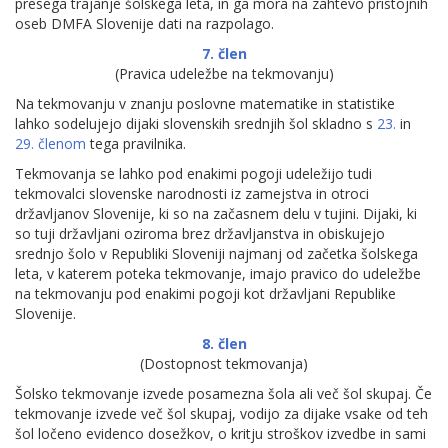
presega trajanje šolskega leta, in ga mora na zahtevo pristojnih
oseb DMFA Slovenije dati na razpolago.
7. člen
(Pravica udeležbe na tekmovanju)
Na tekmovanju v znanju poslovne matematike in statistike
lahko sodelujejo dijaki slovenskih srednjih šol skladno s
23.
in
29. členom
tega pravilnika.
Tekmovanja se lahko pod enakimi pogoji udeležijo tudi
tekmovalci slovenske narodnosti iz zamejstva in otroci
državljanov Slovenije, ki so na začasnem delu v tujini. Dijaki, ki
so tuji državljani oziroma brez državljanstva in obiskujejo
srednjo šolo v Republiki Sloveniji najmanj od začetka šolskega
leta, v katerem poteka tekmovanje, imajo pravico do udeležbe
na tekmovanju pod enakimi pogoji kot državljani Republike
Slovenije.
8. člen
(Dostopnost tekmovanja)
Šolsko tekmovanje izvede posamezna šola ali več šol skupaj. Če
tekmovanje izvede več šol skupaj, vodijo za dijake vsake od teh
šol ločeno evidenco dosežkov, o kritju stroškov izvedbe in sami