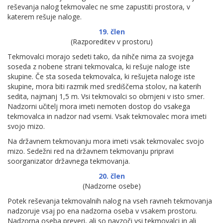
reševanja nalog tekmovalec ne sme zapustiti prostora, v
katerem rešuje naloge.
19. člen
(Razporeditev v prostoru)
Tekmovalci morajo sedeti tako, da nihče nima za svojega
soseda z nobene strani tekmovalca, ki rešuje naloge iste
skupine. Če sta soseda tekmovalca, ki rešujeta naloge iste
skupine, mora biti razmik med središčema stolov, na katerih
sedita, najmanj 1,5 m. Vsi tekmovalci so obrnjeni v isto smer.
Nadzorni učitelj mora imeti nemoten dostop do vsakega
tekmovalca in nadzor nad vsemi. Vsak tekmovalec mora imeti
svojo mizo.
Na državnem tekmovanju mora imeti vsak tekmovalec svojo
mizo. Sedežni red na državnem tekmovanju pripravi
soorganizator državnega tekmovanja.
20. člen
(Nadzorne osebe)
Potek reševanja tekmovalnih nalog na vseh ravneh tekmovanja
nadzoruje vsaj po ena nadzorna oseba v vsakem prostoru.
Nadzorna oseba preveri, ali so navzoči vsi tekmovalci in ali