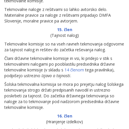
tekmovalne komisije.
Tekmovalne naloge z rešitvami so lahko avtorsko delo.
Materialne pravice za naloge z rešitvami pripadajo DMFA
Slovenije, moralne pravice pa avtorjem.
15. člen
(Tajnost nalog)
Tekmovalne komisije so na vseh ravneh tekmovanja odgovorne
za tajnost nalog in rešitev do začetka reševanja nalog.
Člani državne tekmovalne komisije in vsi, ki pridejo v stik s
tekmovalnimi nalogami po pooblastilu predsednika državne
tekmovalne komisije (v skladu s
14 členom
tega pravilnika),
podpišejo ustrezno
Izjavo o tajnosti
.
Šolska tekmovalna komisija se mora po prejetju nalog šolskega
tekmovanja strogo držati predpisanih navodil in ustrezno
poskrbeti za tajnost. Do začetka državnega tekmovanja so
naloge za to tekmovanje pod nadzorom predsednika državne
tekmovalne komisije.
16. člen
(Hranjenje izdelkov)