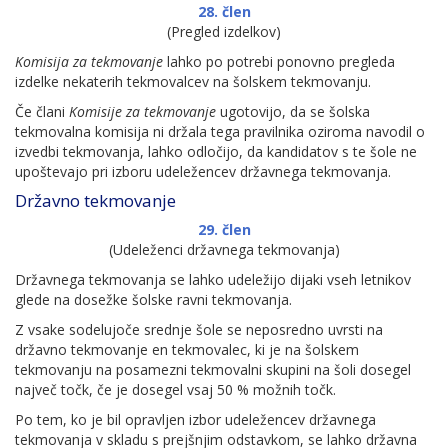
28. člen
(Pregled izdelkov)
Komisija za
tekmovanje
lahko po potrebi ponovno pregleda
izdelke nekaterih tekmovalcev na šolskem tekmovanju.
Če člani
Komisije za tekmovanje
ugotovijo, da se šolska
tekmovalna komisija ni držala tega pravilnika oziroma navodil o
izvedbi tekmovanja, lahko odločijo, da kandidatov s te šole ne
upoštevajo pri izboru udeležencev državnega tekmovanja.
Državno tekmovanje
29. člen
(Udeleženci državnega tekmovanja)
Državnega tekmovanja se lahko udeležijo dijaki vseh letnikov
glede na dosežke šolske ravni tekmovanja.
Z vsake sodelujoče srednje šole se neposredno uvrsti na
državno tekmovanje en tekmovalec, ki je na šolskem
tekmovanju na posamezni tekmovalni skupini na šoli dosegel
največ točk, če je dosegel vsaj 50 % možnih točk.
Po tem, ko je bil opravljen izbor udeležencev državnega
tekmovanja v skladu s prejšnjim odstavkom, se lahko državna