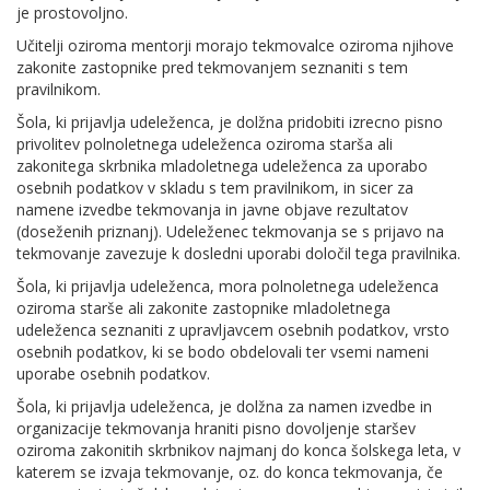
je prostovoljno.
Učitelji oziroma mentorji morajo tekmovalce oziroma njihove
zakonite zastopnike pred tekmovanjem seznaniti s tem
pravilnikom.
Šola, ki prijavlja udeleženca, je dolžna pridobiti izrecno pisno
privolitev polnoletnega udeleženca oziroma starša ali
zakonitega skrbnika mladoletnega udeleženca za uporabo
osebnih podatkov v skladu s tem pravilnikom, in sicer za
namene izvedbe tekmovanja in javne objave rezultatov
(doseženih priznanj). Udeleženec tekmovanja se s prijavo na
tekmovanje zavezuje k dosledni uporabi določil tega pravilnika.
Šola, ki prijavlja udeleženca, mora polnoletnega udeleženca
oziroma starše ali zakonite zastopnike mladoletnega
udeleženca seznaniti z upravljavcem osebnih podatkov, vrsto
osebnih podatkov, ki se bodo obdelovali ter vsemi nameni
uporabe osebnih podatkov.
Šola, ki prijavlja udeleženca, je dolžna za namen izvedbe in
organizacije tekmovanja hraniti pisno dovoljenje staršev
oziroma zakonitih skrbnikov najmanj do konca šolskega leta, v
katerem se izvaja tekmovanje, oz. do konca tekmovanja, če