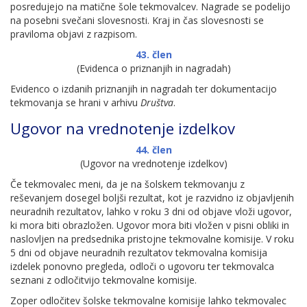
posredujejo na matične šole tekmovalcev. Nagrade se podelijo
na posebni svečani slovesnosti. Kraj in čas slovesnosti se
praviloma objavi z razpisom.
43. člen
(Evidenca o priznanjih in nagradah)
Evidenco o izdanih priznanjih in nagradah ter dokumentacijo
tekmovanja se hrani v arhivu
Društva
.
Ugovor na vrednotenje izdelkov
44. člen
(Ugovor na vrednotenje izdelkov)
Če tekmovalec meni, da je na šolskem tekmovanju z
reševanjem dosegel boljši rezultat, kot je razvidno iz objavljenih
neuradnih rezultatov, lahko v roku 3 dni od objave vloži ugovor,
ki mora biti obrazložen. Ugovor mora biti vložen v pisni obliki in
naslovljen na predsednika pristojne tekmovalne komisije. V roku
5 dni od objave neuradnih rezultatov tekmovalna komisija
izdelek ponovno pregleda, odloči o ugovoru ter tekmovalca
seznani z odločitvijo tekmovalne komisije.
Zoper odločitev šolske tekmovalne komisije lahko tekmovalec