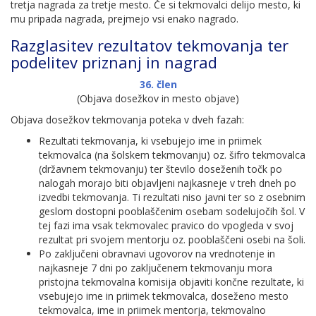
tretja nagrada za tretje mesto. Če si tekmovalci delijo mesto, ki
mu pripada nagrada, prejmejo vsi enako nagrado.
Razglasitev rezultatov tekmovanja ter
podelitev priznanj in nagrad
36. člen
(Objava dosežkov in mesto objave)
Objava dosežkov tekmovanja poteka v dveh fazah:
Rezultati tekmovanja, ki vsebujejo ime in priimek
tekmovalca (na šolskem tekmovanju) oz. šifro tekmovalca
(državnem tekmovanju) ter število doseženih točk po
nalogah morajo biti objavljeni najkasneje v treh dneh po
izvedbi tekmovanja. Ti rezultati niso javni ter so z osebnim
geslom dostopni pooblaščenim osebam sodelujočih šol. V
tej fazi ima vsak tekmovalec pravico do vpogleda v svoj
rezultat pri svojem mentorju oz. pooblaščeni osebi na šoli.
Po zaključeni obravnavi ugovorov na vrednotenje in
najkasneje 7 dni po zaključenem tekmovanju mora
pristojna tekmovalna komisija objaviti končne rezultate, ki
vsebujejo ime in priimek tekmovalca, doseženo mesto
tekmovalca, ime in priimek mentorja, tekmovalno