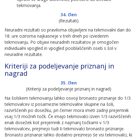
tekmovanja.
34. člen
(Rezultati)
Neuradni rezultati so praviloma objavljeni na tekmovalni dan do
18. ure oziroma najkasneje v treh dneh po izvedenm
tekmovanju. Po objavi neuradnih rezultatov je omogočen
individualni vpogled in vpogled pooblaščenih oseb s šol v
neuradne rezultate.
Kriteriji za podeljevanje priznanj in
nagrad
35. člen
(Kriteriji za podeljevanje priznanj in nagrad)
Na šolskem tekmovanju lahko osvoji bronasto priznanje do 1/3
tekmovalcev iz posamezne tekmovalne skupine na šoli,
razvrščenih po dosežku, pri čemer mora imeti zadnji prejemnik
vsaj 1/3 možnih točk. Če imajo tekmovalci izven 1/3 razvrščenih
enak dosežek kot prejemnik z najmanj točkami v 1/3
tekmovalcev, prejmejo tudi ti tekmovalci bronasto priznanje.
Bronasto priznanje lahko dodatno prejmejo še vsi tekmovalci, ki