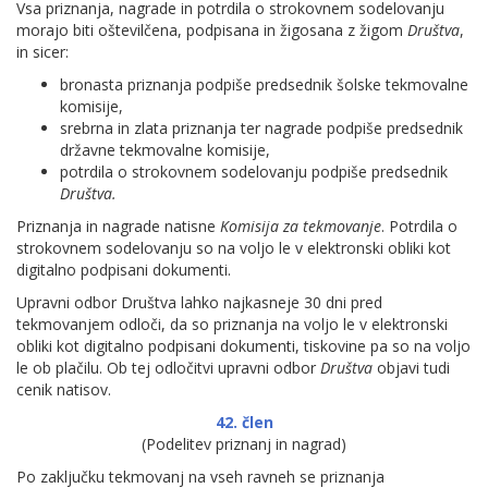
Vsa priznanja, nagrade in potrdila o strokovnem sodelovanju
morajo biti oštevilčena, podpisana in žigosana z žigom
Društva
,
in sicer:
bronasta priznanja podpiše predsednik šolske tekmovalne
komisije,
srebrna in zlata priznanja ter nagrade podpiše predsednik
državne tekmovalne komisije,
potrdila o strokovnem sodelovanju podpiše predsednik
Društva.
Priznanja in nagrade natisne
Komisija za tekmovanje
. Potrdila o
strokovnem sodelovanju so na voljo le v elektronski obliki kot
digitalno podpisani dokumenti.
Upravni odbor Društva lahko najkasneje 30 dni pred
tekmovanjem odloči, da so priznanja na voljo le v elektronski
obliki kot digitalno podpisani dokumenti, tiskovine pa so na voljo
le ob plačilu. Ob tej odločitvi upravni odbor
Društva
objavi tudi
cenik natisov.
42. člen
(Podelitev priznanj in nagrad)
Po zaključku tekmovanj na vseh ravneh se priznanja