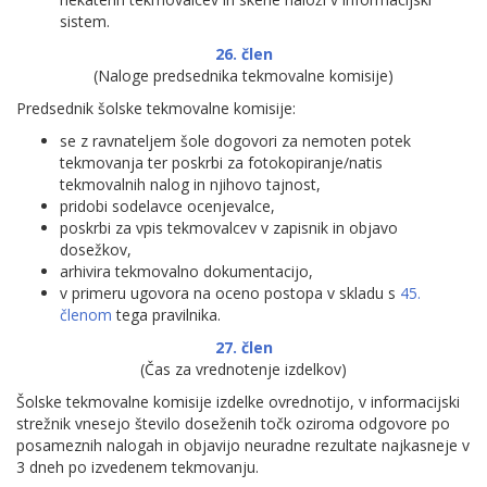
sistem.
26. člen
(Naloge predsednika tekmovalne komisije)
Predsednik šolske tekmovalne komisije:
se z ravnateljem šole dogovori za nemoten potek
tekmovanja ter poskrbi za fotokopiranje/natis
tekmovalnih nalog in njihovo tajnost,
pridobi sodelavce ocenjevalce,
poskrbi za vpis tekmovalcev v zapisnik in objavo
dosežkov,
arhivira tekmovalno dokumentacijo,
v primeru ugovora na oceno postopa v skladu s
45.
členom
tega pravilnika.
27. člen
(Čas za vrednotenje izdelkov)
Šolske tekmovalne komisije izdelke ovrednotijo, v informacijski
strežnik vnesejo število doseženih točk oziroma odgovore po
posameznih nalogah in objavijo neuradne rezultate najkasneje v
3 dneh po izvedenem tekmovanju.