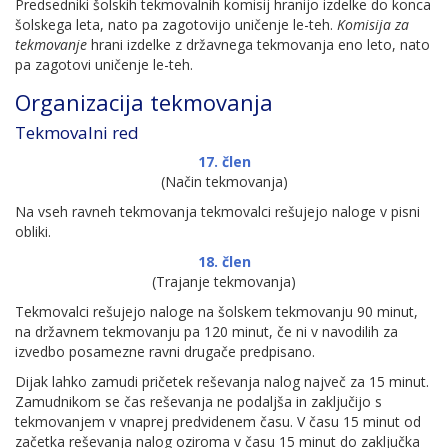
Predsedniki šolskih tekmovalnih komisij hranijo izdelke do konca
šolskega leta, nato pa zagotovijo uničenje le-teh.
Komisija za
tekmovanje
hrani izdelke z državnega tekmovanja eno leto, nato
pa zagotovi uničenje le-teh.
Organizacija tekmovanja
Tekmovalni red
17. člen
(Način tekmovanja)
Na vseh ravneh tekmovanja tekmovalci rešujejo naloge v pisni
obliki.
18. člen
(Trajanje tekmovanja)
Tekmovalci rešujejo naloge na šolskem tekmovanju 90 minut,
na državnem tekmovanju pa 120 minut, če ni v navodilih za
izvedbo posamezne ravni drugače predpisano.
Dijak lahko zamudi pričetek reševanja nalog največ za 15 minut.
Zamudnikom se čas reševanja ne podaljša in zaključijo s
tekmovanjem v vnaprej predvidenem času. V času 15 minut od
začetka reševanja nalog oziroma v času 15 minut do zaključka