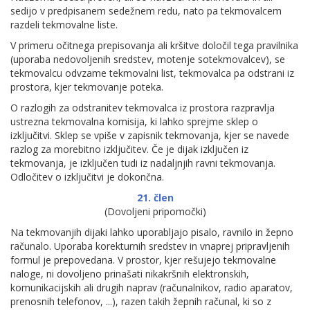
sedijo v predpisanem sedežnem redu, nato pa tekmovalcem
razdeli tekmovalne liste.
V primeru očitnega prepisovanja ali kršitve določil tega pravilnika
(uporaba nedovoljenih sredstev, motenje sotekmovalcev), se
tekmovalcu odvzame tekmovalni list, tekmovalca pa odstrani iz
prostora, kjer tekmovanje poteka.
O razlogih za odstranitev tekmovalca iz prostora razpravlja
ustrezna tekmovalna komisija, ki lahko sprejme sklep o
izključitvi. Sklep se vpiše v zapisnik tekmovanja, kjer se navede
razlog za morebitno izključitev. Če je dijak izključen iz
tekmovanja, je izključen tudi iz nadaljnjih ravni tekmovanja.
Odločitev o izključitvi je dokončna.
21. člen
(Dovoljeni pripomočki)
Na tekmovanjih dijaki lahko uporabljajo pisalo, ravnilo in žepno
računalo. Uporaba korekturnih sredstev in vnaprej pripravljenih
formul je prepovedana. V prostor, kjer rešujejo tekmovalne
naloge, ni dovoljeno prinašati nikakršnih elektronskih,
komunikacijskih ali drugih naprav (računalnikov, radio aparatov,
prenosnih telefonov, ...), razen takih žepnih računal, ki so z