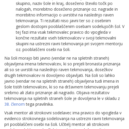
skupino, naziv šole in kraj, doseženo število točk po
nalogah, morebitno doseženo priznanje oz. nagrade in
morebitno informacijo o uvrstitvi na naslednjo raven
tekmovanja. Ti rezultati niso javni ter so z osebnim
geslom dostopni pooblaščenim osebam sodelujočih šol. V
tej fazi ima vsak tekmovalec pravico do vpogleda v
končne rezultate vseh tekmovalcev v svoji tekmovalni
skupini na ustrezni ravni tekmovanja pri svojem mentorju
oz. pooblaščeni osebi na šoli.
Na šoli morajo biti javno (vendar ne na spletnih straneh)
objavljena imena tekmovalcev, ki so prejeli bronasta priznanja
ali so se uvrstili na naslednjo raven tekmovanja, dosežkov
drugih tekmovalcev ni dovoljeno objavljati. Na šoli so lahko
javno (vendar ne na spletnih straneh) objavljena tudi imena in
šole tistih tekmovalcev, ki so na državnem tekmovanju prejeli
srebrno ali zlato priznanje ali nagrado. Objava rezultatov
tekmovanja na spletnih straneh šole je dovoljena le v skladu z
38. členom
tega pravilnika.
Vsak mentor ali strokovni sodelavec ima pravico do vpogleda v
evidenco strokovnega sodelovanja na ustrezni ravni tekmovanja
pri pooblaščeni osebi na šoli. Učitelj mentor ali strokovni