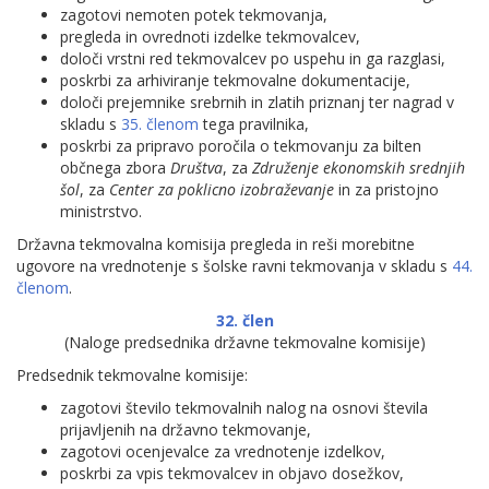
zagotovi nemoten potek tekmovanja,
pregleda in ovrednoti izdelke tekmovalcev,
določi vrstni red tekmovalcev po uspehu in ga razglasi,
poskrbi za arhiviranje tekmovalne dokumentacije,
določi prejemnike srebrnih in zlatih priznanj ter nagrad v
skladu s
35. členom
tega pravilnika,
poskrbi za pripravo poročila o tekmovanju za bilten
občnega zbora
Društva
, za
Združenje ekonomskih srednjih
šol
, za
Center za poklicno izobraževanje
in za pristojno
ministrstvo.
Državna tekmovalna komisija pregleda in reši morebitne
ugovore na vrednotenje s šolske ravni tekmovanja v skladu s
44.
členom
.
32. člen
(Naloge predsednika državne tekmovalne komisije)
Predsednik tekmovalne komisije:
zagotovi število tekmovalnih nalog na osnovi števila
prijavljenih na državno tekmovanje,
zagotovi ocenjevalce za vrednotenje izdelkov,
poskrbi za vpis tekmovalcev in objavo dosežkov,