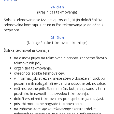
24. člen
(Kraj in čas tekmovanja)
Šolsko tekmovanje se izvede v prostorih, ki jih določi šolska
tekmovalna komisija. Datum in čas tekmovanja je določen z
razpisom.
25. člen
(Naloge šolske tekmovalne komisije)
Šolska tekmovalna komisija:
na osnovi prijav na tekmovanje pripravi zadostno število
tekmovalnih pol,
organizira tekmovanje,
ovrednoti izdelke tekmovalcev,
v informacijski strežnik vnese število doseženih točk po
posameznih nalogah ali evidentira odsotne tekmovalce,
reši morebitne pritožbe na način, kot je zapisano v tem
pravilniku in navodilih za izvedbo tekmovanja,
določi vrstni red tekmovalcev po uspehu in ga razglasi,
priskrbi morebitne nagrade tekmovalcem,
na zahtevo
Komisije za tekmovanje
skenira izdelke
nekaterih tekmovalcev in skene naloži v informacijski