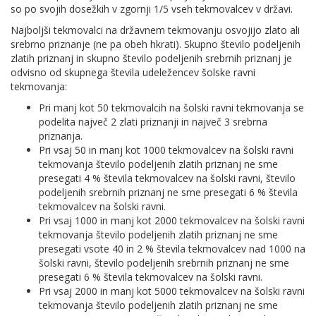
so po svojih dosežkih v zgornji 1/5 vseh tekmovalcev v državi.
Najboljši tekmovalci na državnem tekmovanju osvojijo zlato ali
srebrno priznanje (ne pa obeh hkrati). Skupno število podeljenih
zlatih priznanj in skupno število podeljenih srebrnih priznanj je
odvisno od skupnega števila udeležencev šolske ravni
tekmovanja:
Pri manj kot 50 tekmovalcih na šolski ravni tekmovanja se
podelita največ 2 zlati priznanji in največ 3 srebrna
priznanja.
Pri vsaj 50 in manj kot 1000 tekmovalcev na šolski ravni
tekmovanja število podeljenih zlatih priznanj ne sme
presegati 4 % števila tekmovalcev na šolski ravni, število
podeljenih srebrnih priznanj ne sme presegati 6 % števila
tekmovalcev na šolski ravni.
Pri vsaj 1000 in manj kot 2000 tekmovalcev na šolski ravni
tekmovanja število podeljenih zlatih priznanj ne sme
presegati vsote 40 in 2 % števila tekmovalcev nad 1000 na
šolski ravni, število podeljenih srebrnih priznanj ne sme
presegati 6 % števila tekmovalcev na šolski ravni.
Pri vsaj 2000 in manj kot 5000 tekmovalcev na šolski ravni
tekmovanja število podeljenih zlatih priznanj ne sme