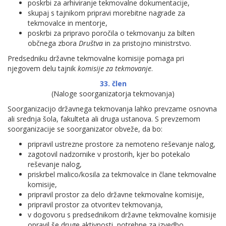
poskrbi za arhiviranje tekmovalne dokumentacije,
skupaj s tajnikom pripravi morebitne nagrade za
tekmovalce in mentorje,
poskrbi za pripravo poročila o tekmovanju za bilten
občnega zbora
Društva
in za pristojno ministrstvo.
Predsedniku državne tekmovalne komisije pomaga pri
njegovem delu tajnik
komisije za tekmovanje
.
33. člen
(Naloge soorganizatorja tekmovanja)
Soorganizacijo državnega tekmovanja lahko prevzame osnovna
ali srednja šola, fakulteta ali druga ustanova. S prevzemom
soorganizacije se soorganizator obveže, da bo:
pripravil ustrezne prostore za nemoteno reševanje nalog,
zagotovil nadzornike v prostorih, kjer bo potekalo
reševanje nalog,
priskrbel malico/kosila za tekmovalce in člane tekmovalne
komisije,
pripravil prostor za delo državne tekmovalne komisije,
pripravil prostor za otvoritev tekmovanja,
v dogovoru s predsednikom državne tekmovalne komisije
opravil še druge aktivnosti, potrebne za izvedbo