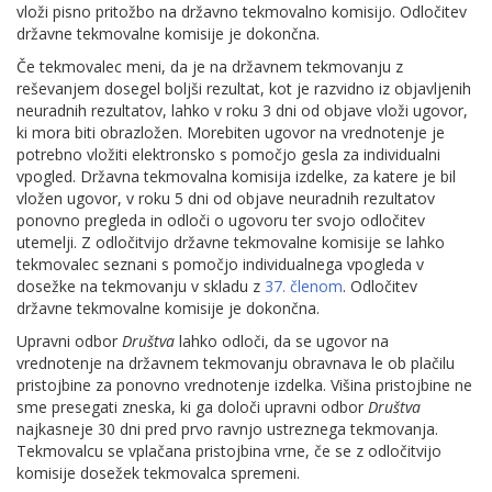
vloži pisno pritožbo na državno tekmovalno komisijo. Odločitev
državne tekmovalne komisije je dokončna.
Če tekmovalec meni, da je na državnem tekmovanju z
reševanjem dosegel boljši rezultat, kot je razvidno iz objavljenih
neuradnih rezultatov, lahko v roku 3 dni od objave vloži ugovor,
ki mora biti obrazložen. Morebiten ugovor na vrednotenje je
potrebno vložiti elektronsko s pomočjo gesla za individualni
vpogled. Državna tekmovalna komisija izdelke, za katere je bil
vložen ugovor, v roku 5 dni od objave neuradnih rezultatov
ponovno pregleda in odloči o ugovoru ter svojo odločitev
utemelji. Z odločitvijo državne tekmovalne komisije se lahko
tekmovalec seznani s pomočjo individualnega vpogleda v
dosežke na tekmovanju v skladu z
37. členom
. Odločitev
državne tekmovalne komisije je dokončna.
Upravni odbor
Društva
lahko odloči, da se ugovor na
vrednotenje na državnem tekmovanju obravnava le ob plačilu
pristojbine za ponovno vrednotenje izdelka. Višina pristojbine ne
sme presegati zneska, ki ga določi upravni odbor
Društva
najkasneje 30 dni pred prvo ravnjo ustreznega tekmovanja.
Tekmovalcu se vplačana pristojbina vrne, če se z odločitvijo
komisije dosežek tekmovalca spremeni.