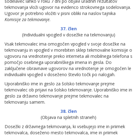
sodelavec lahko v roku 7 dni po objavi uradnih rezultatov
tekmovanja vloži ugovor na evidenco strokovnega sodelovanja.
Ugovor je potrebno vložiti v pisni obliki na naslov tajnika
Komisije za tekmovanje
.
37. člen
(Individualni vpogled v dosežke na tekmovanju)
Vsak tekmovalec ima omogočen vpogled v svoje dosežke na
tekmovanju in vpogled v morebiten sklep tekmovalne komisije o
ugovoru na vrednotenje preko interneta ali mobilnega telefona s
pomočjo osebnega uporabniškega imena in gesla. Do
zaključene obravnave ugovorov na vrednotenje je omogočen le
individualni vpogled v doseženo število točk po nalogah.
Uporabniško ime in geslo za šolsko tekmovanje prejme
tekmovalec ob prijavi na šolsko tekmovanje. Uporabniško ime in
geslo za državno tekmovanje prejme tekmovalec na
tekmovanju samem.
38. člen
(Objava na spletnih straneh)
Dosežki z državnega tekmovanja, ki vsebujejo ime in priimek
tekmovalca, doseženo mesto tekmovalca, ime in priimek