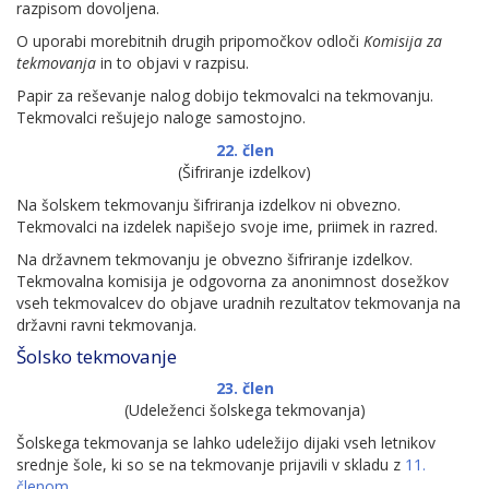
razpisom dovoljena.
O uporabi morebitnih drugih pripomočkov odloči
Komisija za
tekmovanja
in to objavi v razpisu.
Papir za reševanje nalog dobijo tekmovalci na tekmovanju.
Tekmovalci rešujejo naloge samostojno.
22. člen
(Šifriranje izdelkov)
Na šolskem tekmovanju šifriranja izdelkov ni obvezno.
Tekmovalci na izdelek napišejo svoje ime, priimek in razred.
Na državnem tekmovanju je obvezno šifriranje izdelkov.
Tekmovalna komisija je odgovorna za anonimnost dosežkov
vseh tekmovalcev do objave uradnih rezultatov tekmovanja na
državni ravni tekmovanja.
Šolsko tekmovanje
23. člen
(Udeleženci šolskega tekmovanja)
Šolskega tekmovanja se lahko udeležijo dijaki vseh letnikov
srednje šole, ki so se na tekmovanje prijavili v skladu z
11.
členom
.