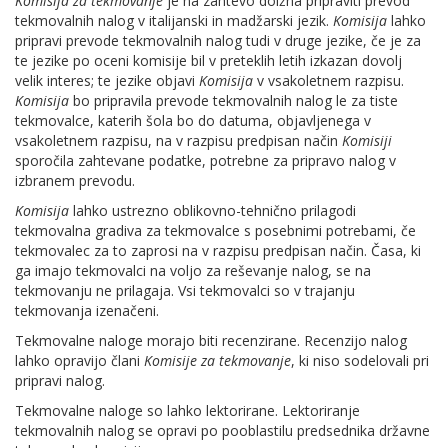
Komisija za tekmovanje
je na zahtevo dolžna pripraviti prevod
tekmovalnih nalog v italijanski in madžarski jezik.
Komisija
lahko
pripravi prevode tekmovalnih nalog tudi v druge jezike, če je za
te jezike po oceni komisije bil v preteklih letih izkazan dovolj
velik interes; te jezike objavi
Komisija
v vsakoletnem razpisu.
Komisija
bo pripravila prevode tekmovalnih nalog le za tiste
tekmovalce, katerih šola bo do datuma, objavljenega v
vsakoletnem razpisu, na v razpisu predpisan način
Komisiji
sporočila zahtevane podatke, potrebne za pripravo nalog v
izbranem prevodu.
Komisija
lahko ustrezno oblikovno-tehnično prilagodi
tekmovalna gradiva za tekmovalce s posebnimi potrebami, če
tekmovalec za to zaprosi na v razpisu predpisan način. Časa, ki
ga imajo tekmovalci na voljo za reševanje nalog, se na
tekmovanju ne prilagaja. Vsi tekmovalci so v trajanju
tekmovanja izenačeni.
Tekmovalne naloge morajo biti recenzirane. Recenzijo nalog
lahko opravijo člani
Komisije za tekmovanje
, ki niso sodelovali pri
pripravi nalog.
Tekmovalne naloge so lahko lektorirane. Lektoriranje
tekmovalnih nalog se opravi po pooblastilu predsednika državne