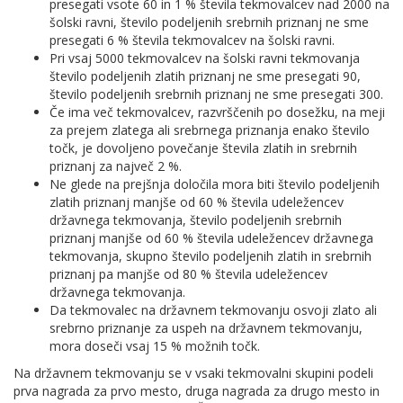
presegati vsote 60 in 1 % števila tekmovalcev nad 2000 na
šolski ravni, število podeljenih srebrnih priznanj ne sme
presegati 6 % števila tekmovalcev na šolski ravni.
Pri vsaj 5000 tekmovalcev na šolski ravni tekmovanja
število podeljenih zlatih priznanj ne sme presegati 90,
število podeljenih srebrnih priznanj ne sme presegati 300.
Če ima več tekmovalcev, razvrščenih po dosežku, na meji
za prejem zlatega ali srebrnega priznanja enako število
točk, je dovoljeno povečanje števila zlatih in srebrnih
priznanj za največ 2 %.
Ne glede na prejšnja določila mora biti število podeljenih
zlatih priznanj manjše od 60 % števila udeležencev
državnega tekmovanja, število podeljenih srebrnih
priznanj manjše od 60 % števila udeležencev državnega
tekmovanja, skupno število podeljenih zlatih in srebrnih
priznanj pa manjše od 80 % števila udeležencev
državnega tekmovanja.
Da tekmovalec na državnem tekmovanju osvoji zlato ali
srebrno priznanje za uspeh na državnem tekmovanju,
mora doseči vsaj 15 % možnih točk.
Na državnem tekmovanju se v vsaki tekmovalni skupini podeli
prva nagrada za prvo mesto, druga nagrada za drugo mesto in