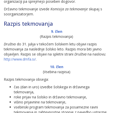
organizaciji pa sprejmejo poseben dogovor.
Državno tekmovanje izvede
Komisija za tekmovanje
skupaj s
soorganizatorjem.
Razpis tekmovanja
9. člen
(Razpis tekmovanja)
Društvo
do 31. julija v tekočem šolskem letu objavi razpis
tekmovanja za naslednje šolsko leto. Razpis mora biti javno
objavljen. Razpis se objavi na spletni strani
Društva
na naslovu:
http://www.dmfa.si/
.
10. člen
(Vsebina razpisa)
Razpis tekmovanja obsega:
čas (dan in uro) izvedbe šolskega in državnega
tekmovanja,
roke prijav na šolsko in državno tekmovanje,
višino prijavnine na tekmovanje,
vsebinski program tekmovanja za posamezne ravni
tekmovanja in zahtevnostne stopnje z navedbo ustrezne