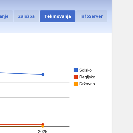
anje
Založba
Tekmovanja
InfoServer
Šolsko
Regijsko
Državno
2025