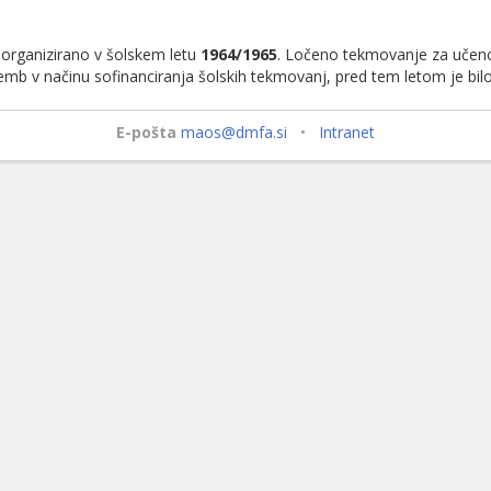
 organizirano v šolskem letu
1964/1965
. Ločeno tekmovanje za učence
mb v načinu sofinanciranja šolskih tekmovanj, pred tem letom je bil
E-pošta
maos@dmfa.si
•
Intranet