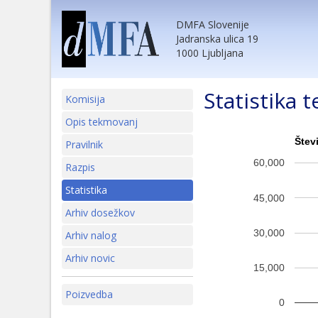
DMFA Slovenije
Jadranska ulica 19
1000 Ljubljana
Statistika 
Komisija
Opis tekmovanj
Štev
Pravilnik
60,000
Razpis
Statistika
45,000
Arhiv dosežkov
30,000
Arhiv nalog
Arhiv novic
15,000
Poizvedba
0