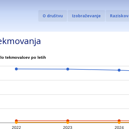
O društvu
Izobraževanje
Raziskov
tekmovanja
ilo tekmovalcev po letih
2022
2023
2024