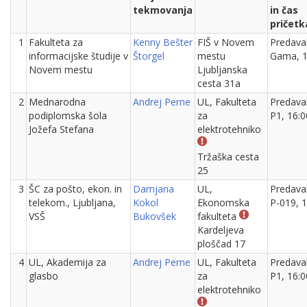
tekmovanja
in čas
pričetk
1
Fakulteta za
Kenny Bešter
FIŠ v Novem
Predava
informacijske študije v
Štorgel
mestu
Gama, 1
Novem mestu
Ljubljanska
cesta 31a
2
Mednarodna
Andrej Perne
UL, Fakulteta
Predava
podiplomska šola
za
P1, 16:0
Jožefa Stefana
elektrotehniko
Tržaška cesta
25
3
ŠC za pošto, ekon. in
Damjana
UL,
Predava
telekom., Ljubljana,
Kokol
Ekonomska
P-019, 1
VSŠ
Bukovšek
fakulteta
Kardeljeva
ploščad 17
4
UL, Akademija za
Andrej Perne
UL, Fakulteta
Predava
glasbo
za
P1, 16:0
elektrotehniko