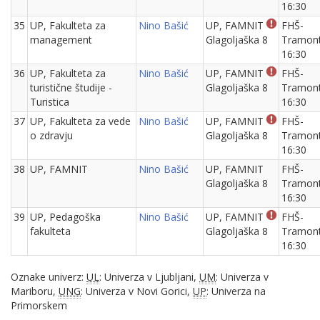
16:30
35
UP, Fakulteta za
Nino Bašić
UP, FAMNIT
FHŠ-
management
Glagoljaška 8
Tramon
16:30
36
UP, Fakulteta za
Nino Bašić
UP, FAMNIT
FHŠ-
turistične študije -
Glagoljaška 8
Tramon
Turistica
16:30
37
UP, Fakulteta za vede
Nino Bašić
UP, FAMNIT
FHŠ-
o zdravju
Glagoljaška 8
Tramon
16:30
38
UP, FAMNIT
Nino Bašić
UP, FAMNIT
FHŠ-
Glagoljaška 8
Tramon
16:30
39
UP, Pedagoška
Nino Bašić
UP, FAMNIT
FHŠ-
fakulteta
Glagoljaška 8
Tramon
16:30
Oznake univerz:
UL
: Univerza v Ljubljani,
UM
: Univerza v
Mariboru,
UNG
: Univerza v Novi Gorici,
UP
: Univerza na
Primorskem