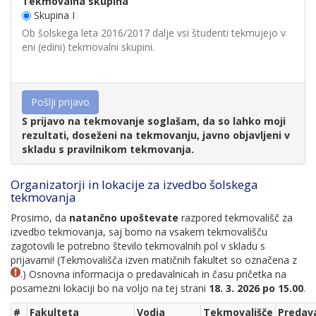
Tekmovalna skupina
Skupina I
Ob šolskega leta 2016/2017 dalje vsi študenti tekmujejo v
eni (edini) tekmovalni skupini.
S prijavo na tekmovanje soglašam, da so lahko moji
rezultati, doseženi na tekmovanju, javno objavljeni v
skladu s pravilnikom tekmovanja.
Organizatorji in lokacije za izvedbo šolskega
tekmovanja
Prosimo, da
natančno upoštevate
razpored tekmovališč za
izvedbo tekmovanja, saj bomo na vsakem tekmovališču
zagotovili le potrebno število tekmovalnih pol v skladu s
prijavami! (Tekmovališča izven matičnih fakultet so označena z
.) Osnovna informacija o predavalnicah in času pričetka na
posamezni lokaciji bo na voljo na tej strani
18. 3. 2026 po 15.00
.
#
Fakulteta
Vodja
Tekmovališče
Predav