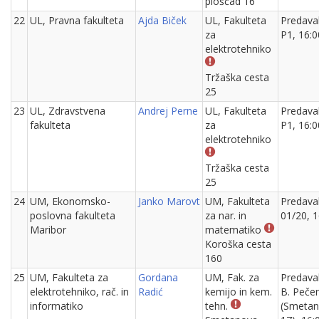
ploščad 16
22
UL, Pravna fakulteta
Ajda Biček
UL, Fakulteta
Predava
za
P1, 16:0
elektrotehniko
Tržaška cesta
25
23
UL, Zdravstvena
Andrej Perne
UL, Fakulteta
Predava
fakulteta
za
P1, 16:0
elektrotehniko
Tržaška cesta
25
24
UM, Ekonomsko-
Janko Marovt
UM, Fakulteta
Predava
poslovna fakulteta
za nar. in
01/20, 1
Maribor
matematiko
Koroška cesta
160
25
UM, Fakulteta za
Gordana
UM, Fak. za
Predava
elektrotehniko, rač. in
Radić
kemijo in kem.
B. Peče
informatiko
tehn.
(Smeta