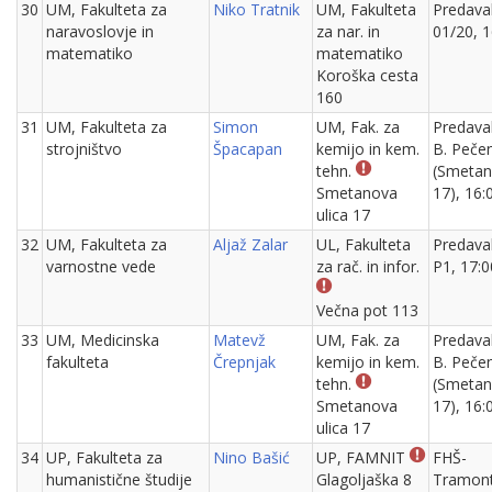
30
UM, Fakulteta za
Niko Tratnik
UM, Fakulteta
Predava
naravoslovje in
za nar. in
01/20, 1
matematiko
matematiko
Koroška cesta
160
31
UM, Fakulteta za
Simon
UM, Fak. za
Predava
strojništvo
Špacapan
kemijo in kem.
B. Peče
tehn.
(Smeta
Smetanova
17), 16:
ulica 17
32
UM, Fakulteta za
Aljaž Zalar
UL, Fakulteta
Predava
varnostne vede
za rač. in infor.
P1, 17:0
Večna pot 113
33
UM, Medicinska
Matevž
UM, Fak. za
Predava
fakulteta
Črepnjak
kemijo in kem.
B. Peče
tehn.
(Smeta
Smetanova
17), 16:
ulica 17
34
UP, Fakulteta za
Nino Bašić
UP, FAMNIT
FHŠ-
humanistične študije
Glagoljaška 8
Tramon