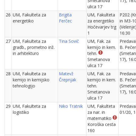
Smetanova
17), 16:
ulica 17
26
UM, Fakulteta za
Brigita
UM, Fakulteta
P202 (K
energetiko
Ferčec
za energetiko
in M3-1
Hočevarjev trg
(Velenje)
1
16:30
27
UM, Fakulteta za
Tina Sovič
UM, Fak. za
Predava
gradb., prometno inž.
kemijo in kem.
B. Peče
in arhitekturo
tehn.
(Smeta
Smetanova
17), 16:
ulica 17
28
UM, Fakulteta za
Matevž
UM, Fak. za
Predava
kemijo in kemijsko
Črepnjak
kemijo in kem.
B. Peče
tehnologijo
tehn.
(Smeta
Smetanova
17), 16:
ulica 17
29
UM, Fakulteta za
Niko Tratnik
UM, Fakulteta
Predava
logistiko
za nar. in
01/20, 1
matematiko
Koroška cesta
160