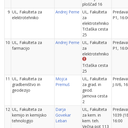
ploščad 16
9
UL, Fakulteta za
Andrej Perne
UL, Fakulteta
Predava
elektrotehniko
za
P1, 16:0
elektrotehniko
Tržaška cesta
25
10
UL, Fakulteta za
Andrej Perne
UL, Fakulteta
Predava
farmacijo
za
P1, 16:0
elektrotehniko
Tržaška cesta
25
11
UL, Fakulteta za
Mojca
UL, Fakulteta
Predava
gradbeništvo in
Premuš
za grad. in
J-II/6, 1
geodezijo
geod.
Jamova cesta
2
12
UL, Fakulteta za
Darja
UL, Fakulteta
Predava
kemijo in kemijsko
Govekar
za kem. in
1039 (1B
tehnologijo
Leban
kem. teh.
16:00
Večna pot 113