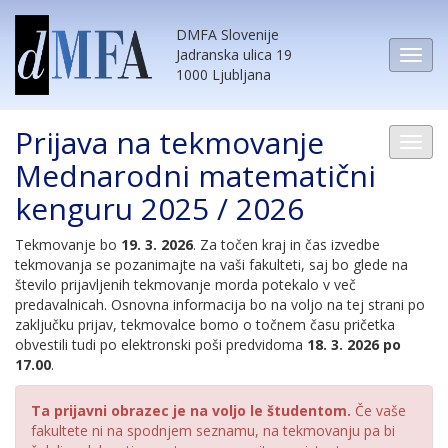
DMFA Slovenije
Jadranska ulica 19
1000 Ljubljana
Prijava na tekmovanje
Mednarodni matematični
kenguru 2025 / 2026
Tekmovanje bo
19. 3. 2026
. Za točen kraj in čas izvedbe
tekmovanja se pozanimajte na vaši fakulteti, saj bo glede na
število prijavljenih tekmovanje morda potekalo v več
predavalnicah. Osnovna informacija bo na voljo na tej strani po
zaključku prijav, tekmovalce bomo o točnem času pričetka
obvestili tudi po elektronski poši predvidoma
18. 3. 2026 po
17.00
.
Ta prijavni obrazec je na voljo le študentom.
Če vaše
fakultete ni na spodnjem seznamu, na tekmovanju pa bi