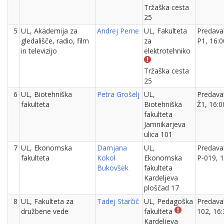
Tržaška cesta
25
5
UL, Akademija za
Andrej Perne
UL, Fakulteta
Predava
gledališče, radio, film
za
P1, 16:0
in televizijo
elektrotehniko
Tržaška cesta
25
6
UL, Biotehniška
Petra Grošelj
UL,
Predava
fakulteta
Biotehniška
Ž1, 16:0
fakulteta
Jamnikarjeva
ulica 101
7
UL, Ekonomska
Damjana
UL,
Predava
fakulteta
Kokol
Ekonomska
P-019, 1
Bukovšek
fakulteta
Kardeljeva
ploščad 17
8
UL, Fakulteta za
Tadej Starčič
UL, Pedagoška
Predava
družbene vede
fakulteta
102, 16:
Kardeljeva