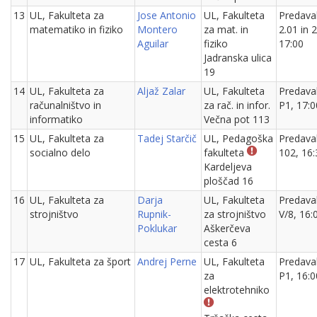
13
UL, Fakulteta za
Jose Antonio
UL, Fakulteta
Predaval
matematiko in fiziko
Montero
za mat. in
2.01 in 2
Aguilar
fiziko
17:00
Jadranska ulica
19
14
UL, Fakulteta za
Aljaž Zalar
UL, Fakulteta
Predava
računalništvo in
za rač. in infor.
P1, 17:0
informatiko
Večna pot 113
15
UL, Fakulteta za
Tadej Starčič
UL, Pedagoška
Predava
socialno delo
fakulteta
102, 16:
Kardeljeva
ploščad 16
16
UL, Fakulteta za
Darja
UL, Fakulteta
Predava
strojništvo
Rupnik-
za strojništvo
V/8, 16:
Poklukar
Aškerčeva
cesta 6
17
UL, Fakulteta za šport
Andrej Perne
UL, Fakulteta
Predava
za
P1, 16:0
elektrotehniko