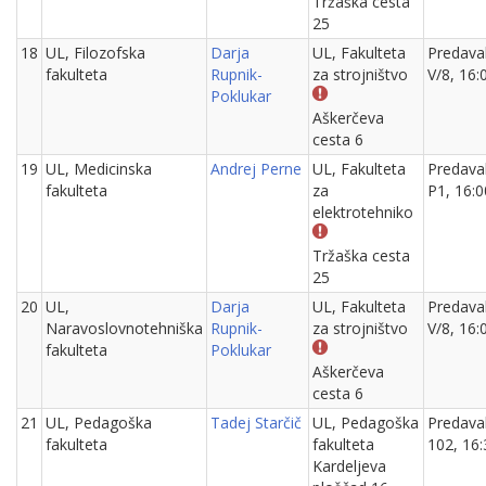
Tržaška cesta
25
18
UL, Filozofska
Darja
UL, Fakulteta
Predava
fakulteta
Rupnik-
za strojništvo
V/8, 16:
Poklukar
Aškerčeva
cesta 6
19
UL, Medicinska
Andrej Perne
UL, Fakulteta
Predava
fakulteta
za
P1, 16:0
elektrotehniko
Tržaška cesta
25
20
UL,
Darja
UL, Fakulteta
Predava
Naravoslovnotehniška
Rupnik-
za strojništvo
V/8, 16:
fakulteta
Poklukar
Aškerčeva
cesta 6
21
UL, Pedagoška
Tadej Starčič
UL, Pedagoška
Predava
fakulteta
fakulteta
102, 16:
Kardeljeva