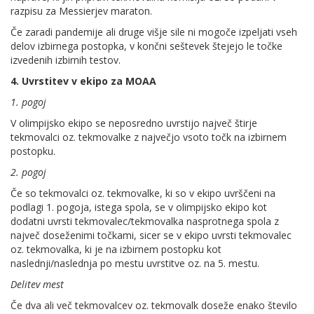
razpisu za Messierjev maraton.
Če zaradi pandemije ali druge višje sile ni mogoče izpeljati vseh
delov izbirnega postopka, v končni seštevek štejejo le točke
izvedenih izbirnih testov.
4. Uvrstitev v ekipo za MOAA
1. pogoj
V olimpijsko ekipo se neposredno uvrstijo največ štirje
tekmovalci oz. tekmovalke z največjo vsoto točk na izbirnem
postopku.
2. pogoj
Če so tekmovalci oz. tekmovalke, ki so v ekipo uvrščeni na
podlagi 1. pogoja, istega spola, se v olimpijsko ekipo kot
dodatni uvrsti tekmovalec/tekmovalka nasprotnega spola z
največ doseženimi točkami, sicer se v ekipo uvrsti tekmovalec
oz. tekmovalka, ki je na izbirnem postopku kot
naslednji/naslednja po mestu uvrstitve oz. na 5. mestu.
Delitev mest
Če dva ali več tekmovalcev oz. tekmovalk doseže enako število