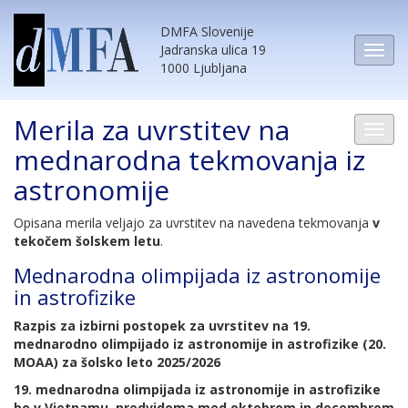
DMFA Slovenije
Jadranska ulica 19
1000 Ljubljana
Merila za uvrstitev na
mednarodna tekmovanja iz
astronomije
Opisana merila veljajo za uvrstitev na navedena tekmovanja
v
tekočem šolskem letu
.
Mednarodna olimpijada iz astronomije
in astrofizike
Razpis za izbirni postopek za uvrstitev na 19.
mednarodno olimpijado iz astronomije in astrofizike (20.
MOAA) za šolsko leto 2025/2026
19. mednarodna olimpijada iz astronomije in astrofizike
bo v Vietnamu,
predvidoma med oktobrom in decembrom