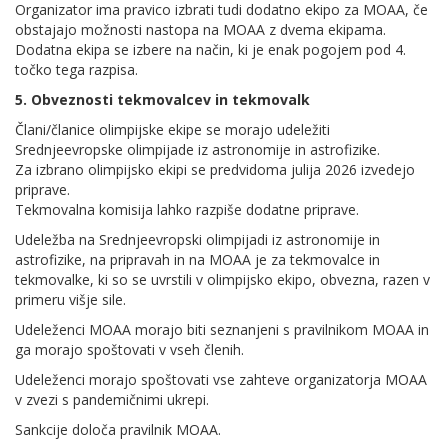
Organizator ima pravico izbrati tudi dodatno ekipo za MOAA, če
obstajajo možnosti nastopa na MOAA z dvema ekipama.
Dodatna ekipa se izbere na način, ki je enak pogojem pod 4.
točko tega razpisa.
5. Obveznosti tekmovalcev in tekmovalk
Člani/članice olimpijske ekipe se morajo udeležiti
Srednjeevropske olimpijade iz astronomije in astrofizike.
Za izbrano olimpijsko ekipi se predvidoma julija 2026 izvedejo
priprave.
Tekmovalna komisija lahko razpiše dodatne priprave.
Udeležba na Srednjeevropski olimpijadi iz astronomije in
astrofizike, na pripravah in na MOAA je za tekmovalce in
tekmovalke, ki so se uvrstili v olimpijsko ekipo, obvezna, razen v
primeru višje sile.
Udeleženci MOAA morajo biti seznanjeni s pravilnikom MOAA in
ga morajo spoštovati v vseh členih.
Udeleženci morajo spoštovati vse zahteve organizatorja MOAA
v zvezi s pandemičnimi ukrepi.
Sankcije določa pravilnik MOAA.