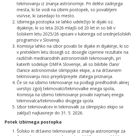
tekmovanju iz znanja astronomije. Pri delitvi zadnjega
mesta, ki še vodi na izbirni postopek, so povabljeni
vsi/vse, ki zasedajo to mesto.
Izbirnega postopka se lahko udeležijo le dijaki oz.
dijakinje, ki so leta 2026 mlajši od 20 let in so bili v
šolskem letu 2025/26 vpisani v katerega od srednješolskih
programov v Sloveniji.
Komisija lahko na izbor povabi še dijake in dijakinje, ki so
v preteklem letu dosegli oz. dosegle izjemne rezultate na
različnih mednarodnih astronomskih tekmovanjih, pri
katerih sodeluje DMFA Slovenije, ali so bili/bile člani/
članice astronomske olimpijske ekipe, a na državnem
tekmovanju niso prejeli/prejele zlatega priznanja.
Če se na izbirno tekmovanje na podlagi predhodnih alinej
uvrstijo zgolj tekmovalci/tekmovalke enega spola,
Komisija na izbirno tekmovanje povabi najmanj enega
tekmovalca/tekmovalko drugega spola.
Izbor tekmovalcev in tekmovalk za olimpijsko ekipo se
zaključi najkasneje do 31. 5. 2026.
Potek izbirnega postopka
Šolsko in državno tekmovanje iz znanja astronomije za