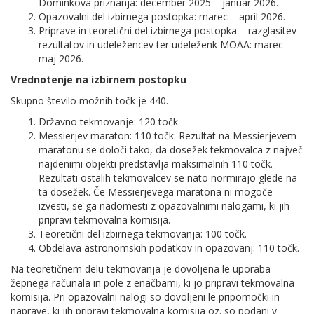
Dominkova priznanja: december 2025 – januar 2026.
Opazovalni del izbirnega postopka: marec – april 2026.
Priprave in teoretični del izbirnega postopka – razglasitev
rezultatov in udeležencev ter udeleženk MOAA: marec –
maj 2026.
Vrednotenje na izbirnem postopku
Skupno število možnih točk je 440.
Državno tekmovanje: 120 točk.
Messierjev maraton: 110 točk. Rezultat na Messierjevem
maratonu se določi tako, da dosežek tekmovalca z največ
najdenimi objekti predstavlja maksimalnih 110 točk.
Rezultati ostalih tekmovalcev se nato normirajo glede na
ta dosežek. Če Messierjevega maratona ni mogoče
izvesti, se ga nadomesti z opazovalnimi nalogami, ki jih
pripravi tekmovalna komisija.
Teoretični del izbirnega tekmovanja: 100 točk.
Obdelava astronomskih podatkov in opazovanj: 110 točk.
Na teoretičnem delu tekmovanja je dovoljena le uporaba
žepnega računala in pole z enačbami, ki jo pripravi tekmovalna
komisija. Pri opazovalni nalogi so dovoljeni le pripomočki in
naprave, ki jih pripravi tekmovalna komisija oz. so podani v