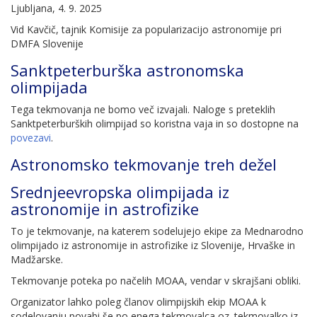
Ljubljana, 4. 9. 2025
Vid Kavčič, tajnik Komisije za popularizacijo astronomije pri
DMFA Slovenije
Sanktpeterburška astronomska
olimpijada
Tega tekmovanja ne bomo več izvajali. Naloge s preteklih
Sanktpeterburških olimpijad so koristna vaja in so dostopne na
povezavi
.
Astronomsko tekmovanje treh dežel
Srednjeevropska olimpijada iz
astronomije in astrofizike
To je tekmovanje, na katerem sodelujejo ekipe za Mednarodno
olimpijado iz astronomije in astrofizike iz Slovenije, Hrvaške in
Madžarske.
Tekmovanje poteka po načelih MOAA, vendar v skrajšani obliki.
Organizator lahko poleg članov olimpijskih ekip MOAA k
sodelovanju povabi še po enega tekmovalca oz. tekmovalko iz