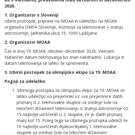
2026.
1. Organizator v Sloveniji
Izbirni postopek, priprave na MOAA in udeležbo na MOAA
organizira DMFA Slovenije, Komisija za tekmovanje v znanju
astronomije, Jadranska ulica 19, 1000 Ljubljana.
2. Organizator MOAA
Čas in kraj 19. MOAA: oktober–december 2026, Vietnam.
Natančen datum tekmovanja bo znan nakdnadno. Lokacija in
datum tekmovanja se lahko še spremenita.
3. Izbirni postopek za olimpijsko ekipo za 19. MOAA
Pogoji za udeležbo
Izbirnega postopka za olimpijsko ekipo za 19. MOAA se
lahko udeležijo vsi prejemniki oz. vse prejemnice zlatih
priznanj iz 2. tekmovalne skupine za srednje šole na
tekočem državnem tekmovanju iz znanja astronomije oz.
15 najbolje uvrščenih iz 2. skupine, če je zlatih priznanj
manj kot 15. Poleg tega se izbirnega postopka udeleži še
10 najbolje uvrščenih dijakov/dijakinj 1. tekmovalne
skupine za srednje šole na tekočem državnem