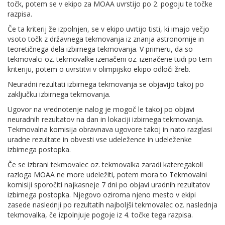
točk, potem se v ekipo za MOAA uvrstijo po 2. pogoju te točke
razpisa.
Če ta kriterij že izpolnjen, se v ekipo uvrtijo tisti, ki imajo večjo
vsoto točk z državnega tekmovanja iz znanja astronomije in
teoretičnega dela izbirnega tekmovanja. V primeru, da so
tekmovalci oz. tekmovalke izenačeni oz. izenačene tudi po tem
kriteriju, potem o uvrstitvi v olimpijsko ekipo odloči žreb.
Neuradni rezultati izbirnega tekmovanja se objavijo takoj po
zaključku izbirnega tekmovanja.
Ugovor na vrednotenje nalog je mogoč le takoj po objavi
neuradnih rezultatov na dan in lokaciji izbirnega tekmovanja.
Tekmovalna komisija obravnava ugovore takoj in nato razglasi
uradne rezultate in obvesti vse udeležence in udeleženke
izbirnega postopka.
Če se izbrani tekmovalec oz. tekmovalka zaradi kateregakoli
razloga MOAA ne more udeležiti, potem mora to Tekmovalni
komisiji sporočiti najkasneje 7 dni po objavi uradnih rezultatov
izbirnega postopka. Njegovo oziroma njeno mesto v ekipi
zasede naslednji po rezultatih najboljši tekmovalec oz. naslednja
tekmovalka, če izpolnjuje pogoje iz 4. točke tega razpisa.