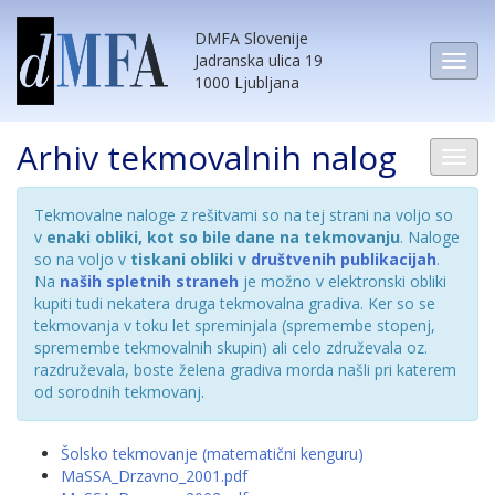
DMFA Slovenije
Jadranska ulica 19
1000 Ljubljana
Arhiv tekmovalnih nalog
Tekmovalne naloge z rešitvami so na tej strani na voljo so
v
enaki obliki, kot so bile dane na tekmovanju
. Naloge
so na voljo v
tiskani obliki v
društvenih publikacijah
.
Na
naših spletnih straneh
je možno v elektronski obliki
kupiti tudi nekatera druga tekmovalna gradiva. Ker so se
tekmovanja v toku let spreminjala (spremembe stopenj,
spremembe tekmovalnih skupin) ali celo združevala oz.
razdruževala, boste želena gradiva morda našli pri katerem
od sorodnih tekmovanj.
Šolsko tekmovanje (matematični kenguru)
MaSSA_Drzavno_2001.pdf