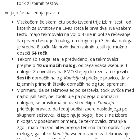
točk z izbirnih testov.
Veljajo še naslednja pravila:
V tekočem šolskem letu bodo izvedni trije izbirni testi, od
katerih za uvrstitev na EMO šteta le prva dva. Na vsakem
testu imajo tekmovalci na voljo 4 ure in pol za reševanje.
Na prvem testu je 5 nalog, na drugem pa 3. Vsaka naloga
je vredna 8 točk. Na prvih dveh izbirnih testih je možno
doseči
64 točk
.
Tekom šolskega leta je predvideno, da tekmovalci
prejmejo
10 domačih nalog
, od tega vsaka vsebuje 4
naloge. Za uvrstitev na EMO štejejo le rezultati iz
prvih
šestih
domačih nalog.
Komisija
si pridžuje pravico, da v
izjemnih primerih število domačih nalog tudi spremeni.
V primeru, da se tekmovalec po seštevku točk uvršča med
najboljših šest, ne izpolnjuje pa pogoja o domačih
nalogah, se praviloma ne uvrsti v ekipo.
Komisija
si
pridržuje pravico, da tedaj bodisi izbere naslednjega po
skupnem seštevku, ki izpolnjuje pogoj, bodisi ne izbere
nikogar. V posebnem primeru, če tekmovalcu zmanjka
zgolj malo za izpolnitev pogoja ter ima za to opravičljive
razloge, ga lahko
Komisija
vseeno izbere za tekmovanje.