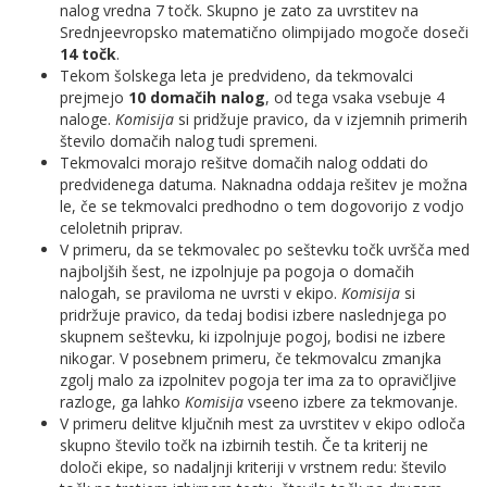
nalog vredna 7 točk. Skupno je zato za uvrstitev na
Srednjeevropsko matematično olimpijado mogoče doseči
14 točk
.
Tekom šolskega leta je predvideno, da tekmovalci
prejmejo
10 domačih nalog
, od tega vsaka vsebuje 4
naloge.
Komisija
si pridžuje pravico, da v izjemnih primerih
število domačih nalog tudi spremeni.
Tekmovalci morajo rešitve domačih nalog oddati do
predvidenega datuma. Naknadna oddaja rešitev je možna
le, če se tekmovalci predhodno o tem dogovorijo z vodjo
celoletnih priprav.
V primeru, da se tekmovalec po seštevku točk uvršča med
najboljših šest, ne izpolnjuje pa pogoja o domačih
nalogah, se praviloma ne uvrsti v ekipo.
Komisija
si
pridržuje pravico, da tedaj bodisi izbere naslednjega po
skupnem seštevku, ki izpolnjuje pogoj, bodisi ne izbere
nikogar. V posebnem primeru, če tekmovalcu zmanjka
zgolj malo za izpolnitev pogoja ter ima za to opravičljive
razloge, ga lahko
Komisija
vseeno izbere za tekmovanje.
V primeru delitve ključnih mest za uvrstitev v ekipo odloča
skupno število točk na izbirnih testih. Če ta kriterij ne
določi ekipe, so nadaljnji kriteriji v vrstnem redu: število