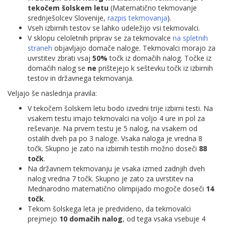
tekočem šolskem letu
(Matematično tekmovanje
srednješolcev Slovenije,
razpis tekmovanja
).
Vseh izbirnih testov se lahko udeležijo vsi tekmovalci.
V sklopu celoletnih priprav se za tekmovalce
na spletnih
straneh
objavljajo domače naloge. Tekmovalci morajo za
uvrstitev zbrati vsaj
50%
točk iz domačih nalog. Točke iz
domačih nalog se
ne
prištejejo k seštevku točk iz izbirnih
testov in državnega tekmovanja.
Veljajo še naslednja pravila:
V tekočem šolskem letu bodo izvedni trije izbirni testi. Na
vsakem testu imajo tekmovalci na voljo 4 ure in pol za
reševanje. Na prvem testu je 5 nalog, na vsakem od
ostalih dveh pa po 3 naloge. Vsaka naloga je vredna 8
točk. Skupno je zato na izbirnih testih možno doseči
88
točk
.
Na državnem tekmovanju je vsaka izmed zadnjih dveh
nalog vredna 7 točk. Skupno je zato za uvrstitev na
Mednarodno matematično olimpijado mogoče doseči
14
točk
.
Tekom šolskega leta je predvideno, da tekmovalci
prejmejo
10 domačih nalog
, od tega vsaka vsebuje 4