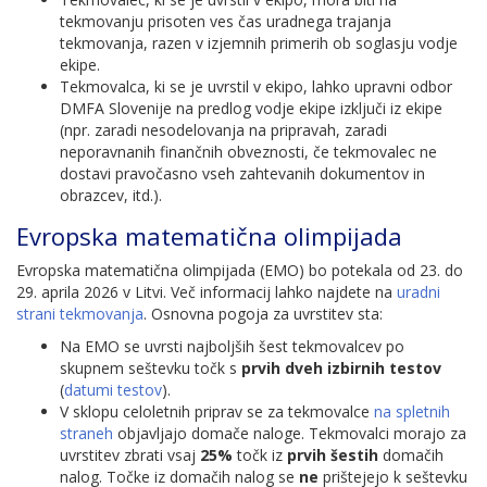
tekmovanju prisoten ves čas uradnega trajanja
tekmovanja, razen v izjemnih primerih ob soglasju vodje
ekipe.
Tekmovalca, ki se je uvrstil v ekipo, lahko upravni odbor
DMFA Slovenije na predlog vodje ekipe izključi iz ekipe
(npr. zaradi nesodelovanja na pripravah, zaradi
neporavnanih finančnih obveznosti, če tekmovalec ne
dostavi pravočasno vseh zahtevanih dokumentov in
obrazcev, itd.).
Evropska matematična olimpijada
Evropska matematična olimpijada (EMO) bo potekala od 23. do
29. aprila 2026 v Litvi. Več informacij lahko najdete na
uradni
strani tekmovanja
. Osnovna pogoja za uvrstitev sta:
Na EMO se uvrsti najboljših šest tekmovalcev po
skupnem seštevku točk s
prvih dveh izbirnih testov
(
datumi testov
).
V sklopu celoletnih priprav se za tekmovalce
na spletnih
straneh
objavljajo domače naloge. Tekmovalci morajo za
uvrstitev zbrati vsaj
25%
točk iz
prvih šestih
domačih
nalog. Točke iz domačih nalog se
ne
prištejejo k seštevku