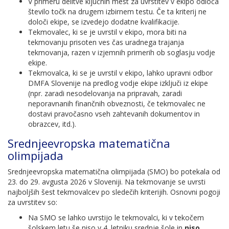
V primeru delitve ključnih mest za uvrstitev v ekipo odloča
število točk na drugem izbirnem testu. Če ta kriterij ne
določi ekipe, se izvedejo dodatne kvalifikacije.
Tekmovalec, ki se je uvrstil v ekipo, mora biti na
tekmovanju prisoten ves čas uradnega trajanja
tekmovanja, razen v izjemnih primerih ob soglasju vodje
ekipe.
Tekmovalca, ki se je uvrstil v ekipo, lahko upravni odbor
DMFA Slovenije na predlog vodje ekipe izključi iz ekipe
(npr. zaradi nesodelovanja na pripravah, zaradi
neporavnanih finančnih obveznosti, če tekmovalec ne
dostavi pravočasno vseh zahtevanih dokumentov in
obrazcev, itd.).
Srednjeevropska matematična
olimpijada
Srednjeevropska matematična olimpijada (SMO) bo potekala od
23. do 29. avgusta 2026 v Sloveniji. Na tekmovanje se uvrsti
najboljših šest tekmovalcev po sledečih kriterijih. Osnovni pogoji
za uvrstitev so:
Na SMO se lahko uvrstijo le tekmovalci, ki v tekočem
šolskem letu še niso v 4. letniku srednje šole in
niso