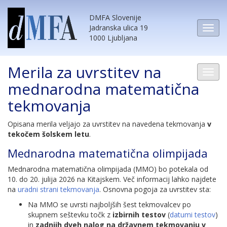
DMFA Slovenije
Jadranska ulica 19
1000 Ljubljana
Merila za uvrstitev na
mednarodna matematična
tekmovanja
Opisana merila veljajo za uvrstitev na navedena tekmovanja
v
tekočem šolskem letu
.
Mednarodna matematična olimpijada
Mednarodna matematična olimpijada (MMO) bo potekala od
10. do 20. julija 2026 na Kitajskem. Več informacij lahko najdete
na
uradni strani tekmovanja
. Osnovna pogoja za uvrstitev sta:
Na MMO se uvrsti najboljših šest tekmovalcev po
skupnem seštevku točk z
izbirnih testov
(
datumi testov
)
in
zadnjih dveh nalog na državnem tekmovanju v