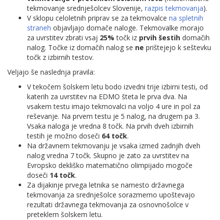
tekmovanje srednješolcev Slovenije,
razpis tekmovanja
).
V sklopu celoletnih priprav se za tekmovalce
na spletnih
straneh
objavljajo domače naloge. Tekmovalke morajo
za uvrstitev zbrati vsaj
25%
točk iz
prvih šestih
domačih
nalog. Točke iz domačih nalog se
ne
prištejejo k seštevku
točk z izbirnih testov.
Veljajo še naslednja pravila:
V tekočem šolskem letu bodo izvedni trije izbirni testi, od
katerih za uvrstitev na EDMO šteta le prva dva. Na
vsakem testu imajo tekmovalci na voljo 4 ure in pol za
reševanje. Na prvem testu je 5 nalog, na drugem pa 3.
Vsaka naloga je vredna 8 točk. Na prvih dveh izbirnih
testih je možno doseči
64 točk
.
Na državnem tekmovanju je vsaka izmed zadnjih dveh
nalog vredna 7 točk. Skupno je zato za uvrstitev na
Evropsko dekliško matematično olimpijado mogoče
doseči
14 točk
.
Za dijakinje prvega letnika se namesto državnega
tekmovanja za srednješolce sorazmerno upoštevajo
rezultati državnega tekmovanja za osnovnošolce v
preteklem šolskem letu.