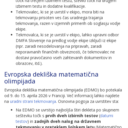
točk na tretjem izbirnem testu, število točk na drugem
izbirnem testu in dodatne kvalifikacije.
Tekmovalec, ki se je uvrstil v ekipo, mora biti na
tekmovanju prisoten ves čas uradnega trajanja
tekmovanja, razen v izjemnih primerih ob soglasju vodje
ekipe.
Tekmovalca, ki se je uvrstil v ekipo, lahko upravni odbor
DMFA Slovenije na predlog vodje ekipe izključi iz ekipe
(npr. zaradi nesodelovanja na pripravah, zaradi
neporavnanih finančnih obveznosti, če tekmovalec ne
dostavi pravočasno vseh zahtevanih dokumentov in
obrazcev, itd.).
Evropska dekliška matematična
olimpijada
Evropska dekliška matematična olimpijada (EDMO) bo potekala
od 9. do 15. aprila 2026 v Franciji. Več informacij lahko najdete
na
uradni strani tekmovanja
. Osnovna pogoja za uvrstitev sta:
Na EDMO se uvrstijo najboljša štiri dekleta po skupnem
seštevku točk s
prvih dveh izbirnih testov
(
datumi
testov
) in
zadnjih dveh nalog na državnem
tekmovanju v preteklem šolskem letu
(Matematično