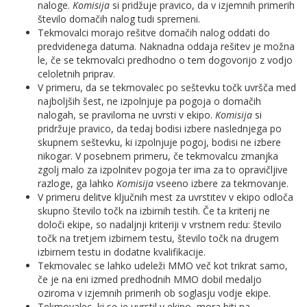
naloge.
Komisija
si pridžuje pravico, da v izjemnih primerih
število domačih nalog tudi spremeni.
Tekmovalci morajo rešitve domačih nalog oddati do
predvidenega datuma. Naknadna oddaja rešitev je možna
le, če se tekmovalci predhodno o tem dogovorijo z vodjo
celoletnih priprav.
V primeru, da se tekmovalec po seštevku točk uvršča med
najboljših šest, ne izpolnjuje pa pogoja o domačih
nalogah, se praviloma ne uvrsti v ekipo.
Komisija
si
pridržuje pravico, da tedaj bodisi izbere naslednjega po
skupnem seštevku, ki izpolnjuje pogoj, bodisi ne izbere
nikogar. V posebnem primeru, če tekmovalcu zmanjka
zgolj malo za izpolnitev pogoja ter ima za to opravičljive
razloge, ga lahko
Komisija
vseeno izbere za tekmovanje.
V primeru delitve ključnih mest za uvrstitev v ekipo odloča
skupno število točk na izbirnih testih. Če ta kriterij ne
določi ekipe, so nadaljnji kriteriji v vrstnem redu: število
točk na tretjem izbirnem testu, število točk na drugem
izbirnem testu in dodatne kvalifikacije.
Tekmovalec se lahko udeleži MMO več kot trikrat samo,
če je na eni izmed predhodnih MMO dobil medaljo
oziroma v izjemnih primerih ob soglasju vodje ekipe.
Tekmovalec, ki se je uvrstil v ekipo, mora biti na