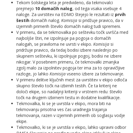
Tekom šolskega leta je predvideno, da tekmovalci
prejmejo
10 domačih nalog
, od tega vsaka vsebuje 4
naloge. Za uvrstitev na EDMO štejejo le rezultati iz
prvih
šestih
domačih nalog.
Komisija
si pridžuje pravico, da v
izjemnih primerih število domačih nalog tudi spremeni.
V primeru, da se tekmovalka po seštevku točk uvršča med
najboljše štiri, ne izpolnjuje pa pogoja o domačih
nalogah, se praviloma ne uvrsti v ekipo.
Komisija
si
pridržuje pravico, da tedaj bodisi izbere naslednjo po
skupnem seštevku, ki izpolnjuje pogoj, bodisi ne izbere
nikogar. V posebnem primeru, če tekmovalki zmanjka
zgolj malo za izpolnitev pogoja ter ima za to opravičljive
razloge, jo lahko
Komisija
vseeno izbere za tekmovanje.
V primeru delitve ključnih mest za uvrstitev v ekipo odloča
skupno število točk na izbirnih testih. Če ta kriterij ne
določi ekipe, so nadaljnji kriteriji v vrstnem redu: število
točk na drugem izbirnem testu in dodatne kvalifikacije.
Tekmovalka, ki se je uvrstila v ekipo, mora biti na
tekmovanju prisotna ves čas uradnega trajanja
tekmovanja, razen v izjemnih primerih ob soglasju vodje
ekipe.
Tekmovalko, ki se je uvrstila v ekipo, lahko upravni odbor