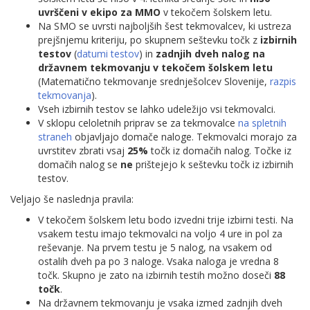
uvrščeni v ekipo za MMO
v tekočem šolskem letu.
Na SMO se uvrsti najboljših šest tekmovalcev, ki ustreza
prejšnjemu kriteriju, po skupnem seštevku točk z
izbirnih
testov
(
datumi testov
) in
zadnjih dveh nalog na
državnem tekmovanju v tekočem šolskem letu
(Matematično tekmovanje srednješolcev Slovenije,
razpis
tekmovanja
).
Vseh izbirnih testov se lahko udeležijo vsi tekmovalci.
V sklopu celoletnih priprav se za tekmovalce
na spletnih
straneh
objavljajo domače naloge. Tekmovalci morajo za
uvrstitev zbrati vsaj
25%
točk iz domačih nalog. Točke iz
domačih nalog se
ne
prištejejo k seštevku točk iz izbirnih
testov.
Veljajo še naslednja pravila:
V tekočem šolskem letu bodo izvedni trije izbirni testi. Na
vsakem testu imajo tekmovalci na voljo 4 ure in pol za
reševanje. Na prvem testu je 5 nalog, na vsakem od
ostalih dveh pa po 3 naloge. Vsaka naloga je vredna 8
točk. Skupno je zato na izbirnih testih možno doseči
88
točk
.
Na državnem tekmovanju je vsaka izmed zadnjih dveh