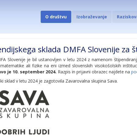
O društvu
Izobraževanje
Raziskov
endijskega sklada DMFA Slovenije za š
MFA Slovenije je bil ustanovljen v letu 2024 z namenom štipendiran
 matematike ali fizike na eni izmed slovenskih visokošolskih inštituci
javo je 10. september 2024.
Razpis in prijavni obrazec najdete na
po
ski sklad v letu 2024 je zagotovila Zavarovalna skupina Sava.