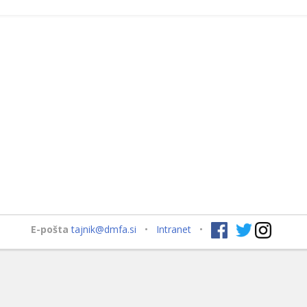
E-pošta
tajnik@dmfa.si
•
Intranet
•