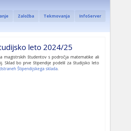
anje
Založba
Tekmovanja
InfoServer
tudijsko leto 2024/25
ja magistrskih študentov s področja matematike ali
j. Sklad bo prve štipendije podelil za študijsko leto
dstraneh Štipendijskega sklada
.