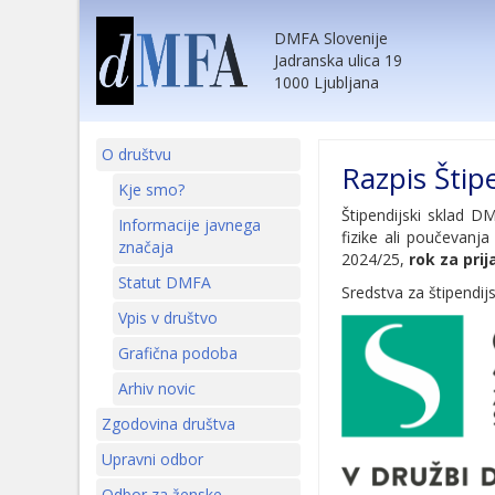
DMFA Slovenije
Jadranska ulica 19
1000 Ljubljana
O društvu
Razpis Štip
Kje smo?
Štipendijski sklad D
Informacije javnega
fizike ali poučevanja
značaja
2024/25,
rok za pri
Statut DMFA
Sredstva za štipendij
Vpis v društvo
Grafična podoba
Arhiv novic
Zgodovina društva
Upravni odbor
Odbor za ženske