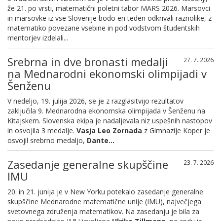
že 21. po vrsti, matematični poletni tabor MARS 2026. Marsovci
in marsovke iz vse Slovenije bodo en teden odkrivali raznolike, z
matematiko povezane vsebine in pod vodstvom študentskih
mentorjev izdelali...
Srebrna in dve bronasti medalji
27. 7. 2026
na Mednarodni ekonomski olimpijadi v
Šenženu
V nedeljo, 19. julija 2026, se je z razglasitvijo rezultatov
zaključila 9. Mednarodna ekonomska olimpijada v Šenženu na
Kitajskem. Slovenska ekipa je nadaljevala niz uspešnih nastopov
in osvojila 3 medalje.
Vasja Leo Zornada
z Gimnazije Koper je
osvojil srebrno medaljo,
Dante...
Zasedanje generalne skupščine
23. 7. 2026
IMU
20. in 21. junija je v New Yorku potekalo zasedanje generalne
skupščine Mednarodne matematične unije (IMU), največjega
svetovnega združenja matematikov. Na zasedanju je bila za