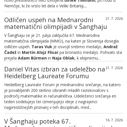
novo predsednico IMU izvoljena
Ulrike
Tillmann
, po rodu iz
Nemčije, ki že vrsto let dela v Veliki Britaniji,...
Odličen uspeh na Mednarodni
21. 7. 2026
matematični olimpijadi v Šanghaju
V Šanghaju se je 21. julija zaključila 67. Mednarodna
matematična olimpijada (MMO), na kateri je Slovenija dosegla
odličen uspeh.
Taras Vuk
je osvojil srebrno medaljo,
Andraž
Čadež
in
Martin Alojz Flisar
pa bronasto medaljo. Pohvalo sta
prejela
Adam Bürmen
in
Naja Oblak
, k ekipnemu...
Daniel Vitas izbran za udeležbo na
21. 7. 2026
Heidelberg Laureate Forumu
Heidelberg Laureate Forum je mednarodno srečanje, na katero
je povabljenih 200 skrbno izbranih mladih raziskovalcev s
področij matematike in računalništva. Udeleženci srečanja en
teden sodelujejo ter izmenjujejo ideje z nagrajenci
najprestižnejših priznanj v teh disciplinah, med...
V Šanghaju poteka 67.
16. 7. 2026