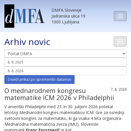
DMFA Slovenije
Jadranska ulica 19
1000 Ljubljana
Arhiv novic
O mednarodnem kongresu
7. 8. 2026
matematike ICM 2026 v Philadelphii
V ameriški Philadelphii med 23. in 30. julijem 2026 potekal
letošnji Mednarodni kongres matematikov ICM. Gre za osrednji
svetovni kongres za matematiko, ki ga vsaka 4 leta organizira
Mednarodna matematična zveza (IMU). Slovenski
matematik
Franc Forstnerič
je kot...