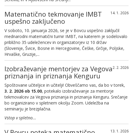
Matematično tekmovanje IMBT
14. 1. 2026
uspešno zaključeno
V soboto, 10. januarja 2026, se je v Bovcu uspešno zaključil
mednarodni matematični turnir IMBT, na katerem je sodelovalo
približno 35 udeležencev in organizatorjev iz 10 držav
(Slovenije, Švice, Bosne in Hercegovine, Češke, Grčije, Poljske,
Hrvaške, Gruzije,...
Izobraževanje mentorjev za Vegova
2. 2. 2026
priznanja in priznanja Kenguru
Spoštovane učiteljice in učitelji! Obveščamo vas, da bo v torek,
3. 2. 2026 ob 15.00
, potekalo izobraževanje za mentorje
tekmovalcev za Vegova priznanja in priznanja Kenguru. Srečanje
bo organizirano v spletnem okolju Zoom. Udeležba na
seminarju je brezplačna.
Vstop v spletno...
V Bovcu poteka matematično
13. 1. 2026