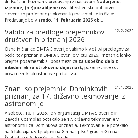
dr. Boštjan Kuzman v predavanju z naslovom
Nadarjene,
izjemne, (ne)pozabljene
osvetlil življenjske poti prvih
slovenskih profesoric (diplomantk) matematike in fizike.
Predavanje bo v
sredo, 11. februarja 2026 ob...
Vabilo za predloge prejemnikov
12. 2. 2026
društvenih priznanj 2026
Člane in članice DMFA Slovenije vabimo k vložitvi predlogov za
podelitev priznanja DMFA Slovenije v letu 2026. Priznanje lahko
prejme posameznik ali posameznica
za uspešno delo z
mladimi
ali
za strokovno dejavnost
, posameznice oz.
posamezniki ali ustanove pa tudi
za...
Znani so prejemniki Dominkovih
21. 1. 2026
priznanj za 17. državno tekmovanje iz
astronomije
V soboto, 10. 1. 2026, je v organizaciji DMFA Slovenije in
Zavoda Cosmolab potekalo že 17. državno tekmovanje v
astronomiji za Dominkova priznanja. Tekmovanje je potekalo
na 5 lokacijah: v Ljubljani na Gimnaziji Bežigrad in Gimnaziji
Šentvid, in v Ajdovščini na Srednji...