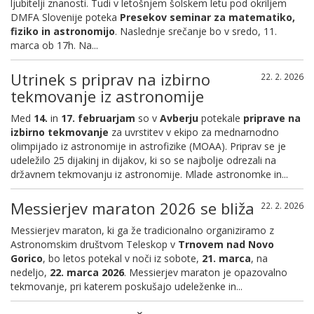
ljubitelji znanosti. Tudi v letošnjem šolskem letu pod okriljem
DMFA Slovenije poteka
Presekov seminar za matematiko,
fiziko in astronomijo
. Naslednje srečanje bo v sredo, 11.
marca ob 17h. Na...
Utrinek s priprav na izbirno
22. 2. 2026
tekmovanje iz astronomije
Med
14.
in
17. februarjam
so v
Avberju
potekale
priprave
na
izbirno tekmovanje
za uvrstitev v ekipo za mednarnodno
olimpijado iz astronomije in astrofizike (MOAA). Priprav se je
udeležilo 25 dijakinj in dijakov, ki so se najbolje odrezali na
državnem tekmovanju iz astronomije. Mlade astronomke in...
Messierjev maraton 2026 se bliža
22. 2. 2026
Messierjev maraton, ki ga že tradicionalno organiziramo z
Astronomskim društvom Teleskop v
Trnovem nad Novo
Gorico
, bo letos potekal v noči iz sobote,
21. marca
, na
nedeljo,
22. marca 2026
. Messierjev maraton je opazovalno
tekmovanje, pri katerem poskušajo udeleženke in...