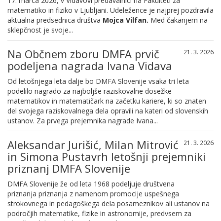
17. marca 2026, v Vidavovi predavalnici na Fakulteti za
matematiko in fiziko v Ljubljani. Udeležence je najprej pozdravila
aktualna predsednica društva
Mojca Vilfan.
Med čakanjem na
sklepčnost je svoje...
Na Občnem zboru DMFA prvič
21. 3. 2026
podeljena nagrada Ivana Vidava
Od letošnjega leta dalje bo DMFA Slovenije vsaka tri leta
podelilo nagrado za najboljše raziskovalne dosežke
matematikov in matematičark na začetku kariere, ki so znaten
del svojega raziskovalnega dela opravili na kateri od slovenskih
ustanov. Za prvega prejemnika nagrade Ivana...
Aleksandar Jurišić, Milan Mitrović
21. 3. 2026
in Simona Pustavrh letošnji prejemniki
priznanj DMFA Slovenije
DMFA Slovenije že od leta 1968 podeljuje društvena
priznanja priznanja z namenom promocije uspešnega
strokovnega in pedagoškega dela posameznikov ali ustanov na
področjih matematike, fizike in astronomije, predvsem za