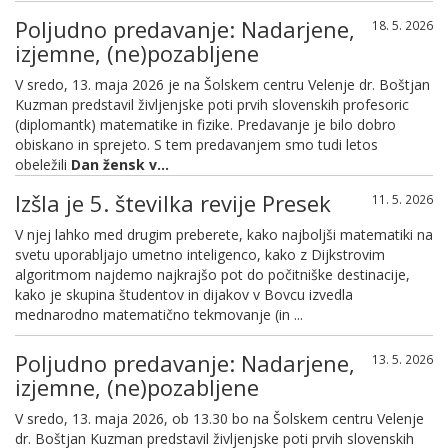
Poljudno predavanje: Nadarjene,
18. 5. 2026
izjemne, (ne)pozabljene
V sredo, 13. maja 2026 je na Šolskem centru Velenje dr. Boštjan
Kuzman predstavil življenjske poti prvih slovenskih profesoric
(diplomantk) matematike in fizike. Predavanje je bilo dobro
obiskano in sprejeto. S tem predavanjem smo tudi letos
obeležili
Dan žensk v...
Izšla je 5. številka revije Presek
11. 5. 2026
V njej lahko med drugim preberete, kako najboljši matematiki na
svetu uporabljajo umetno inteligenco, kako z Dijkstrovim
algoritmom najdemo najkrajšo pot do počitniške destinacije,
kako je skupina študentov in dijakov v Bovcu izvedla
mednarodno matematično tekmovanje (in ...
Poljudno predavanje: Nadarjene,
13. 5. 2026
izjemne, (ne)pozabljene
V sredo, 13. maja 2026, ob 13.30 bo na Šolskem centru Velenje
dr. Boštjan Kuzman predstavil življenjske poti prvih slovenskih