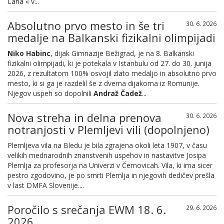
Laha « v...
Absolutno prvo mesto in še tri
30. 6. 2026
medalje na Balkanski fizikalni olimpijadi
Niko Habinc
, dijak Gimnazije Bežigrad, je na 8. Balkanski
fizikalni olimpijadi, ki je potekala v Istanbulu od 27. do 30. junija
2026, z rezultatom 100% osvojil zlato medaljo in absolutno prvo
mesto, ki si ga je razdelil še z dvema dijakoma iz Romunije.
Njegov uspeh so dopolnili
Andraž Čadež
...
Nova streha in delna prenova
30. 6. 2026
notranjosti v Plemljevi vili (dopolnjeno)
Plemljeva vila na Bledu je bila zgrajena okoli leta 1907, v času
velikih mednarodnih znanstvenih uspehov in nastavitve Josipa
Plemlja za profesorja na Univerzi v Černovicah. Vila, ki ima sicer
pestro zgodovino, je po smrti Plemlja in njegovih dedičev prešla
v last DMFA Slovenije....
Poročilo s srečanja EWM 18. 6.
29. 6. 2026
2026