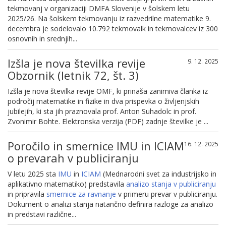
tekmovanj v organizaciji DMFA Slovenije v šolskem letu
2025/26. Na šolskem tekmovanju iz razvedrilne matematike 9.
decembra je sodelovalo 10.792 tekmovalk in tekmovalcev iz 300
osnovnih in srednjih...
Izšla je nova številka revije
9. 12. 2025
Obzornik (letnik 72, št. 3)
Izšla je nova številka revije OMF, ki prinaša zanimiva članka iz
področij matematike in fizike in dva prispevka o življenjskih
jubilejih, ki sta jih praznovala prof. Anton Suhadolc in prof.
Zvonimir Bohte. Elektronska verzija (PDF) zadnje številke je ...
Poročilo in smernice IMU in ICIAM
16. 12. 2025
o prevarah v publiciranju
V letu 2025 sta
IMU
in
ICIAM
(Mednarodni svet za industrijsko in
aplikativno matematiko) predstavila
analizo stanja v publiciranju
in pripravila
smernice za ravnanje
v primeru prevar v publiciranju.
Dokument o analizi stanja natančno definira razloge za analizo
in predstavi različne...