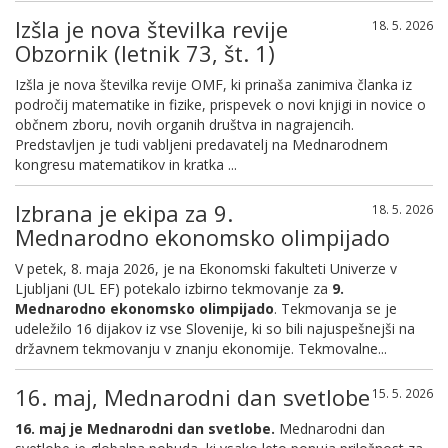
Izšla je nova številka revije
18. 5. 2026
Obzornik (letnik 73, št. 1)
Izšla je nova številka revije OMF, ki prinaša zanimiva članka iz
področij matematike in fizike, prispevek o novi knjigi in novice o
občnem zboru, novih organih društva in nagrajencih.
Predstavljen je tudi vabljeni predavatelj na Mednarodnem
kongresu matematikov in kratka ...
Izbrana je ekipa za 9.
18. 5. 2026
Mednarodno ekonomsko olimpijado
V petek, 8. maja 2026, je na Ekonomski fakulteti Univerze v
Ljubljani (UL EF) potekalo izbirno tekmovanje za
9.
Mednarodno ekonomsko olimpijado
. Tekmovanja se je
udeležilo 16 dijakov iz vse Slovenije, ki so bili najuspešnejši na
državnem tekmovanju v znanju ekonomije. Tekmovalne...
16. maj, Mednarodni dan svetlobe
15. 5. 2026
16. maj je Mednarodni dan svetlobe.
Mednarodni dan