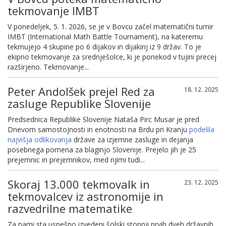
tekmovanje IMBT
V ponedeljek, 5. 1. 2026, se je v Bovcu začel matematični turnir
IMBT (International Math Battle Tournament), na kateremu
tekmujejo 4 skupine po 6 dijakov in dijakinj iz 9 držav. To je
ekipno tekmovanje za srednješolce, ki je ponekod v tujini precej
razširjeno. Tekmovanje...
Peter Andolšek prejel Red za
18. 12. 2025
zasluge Republike Slovenije
Predsednica Republike Slovenije Nataša Pirc Musar je pred
Dnevom samostojnosti in enotnosti na Brdu pri Kranju
podelila
najvišja odlikovanja
države za izjemne zasluge in dejanja
posebnega pomena za blaginjo Slovenije. Prejelo jih je 25
prejemnic in prejemnikov, med njimi tudi...
Skoraj 13.000 tekmovalk in
23. 12. 2025
tekmovalcev iz astronomije in
razvedrilne matematike
Za nami sta uspešno izvedeni šolski stopnji prvih dveh državnih