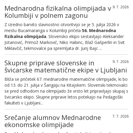
Mednarodna fizikalna olimpijada v
9. 7. 2026
Kolumbiji v polnem zagonu
Z izredno barvito slavnostno otvoritvijo se je 5. julija 2026 v
mestu Bucamaranga v Kolumbiji pričela
56. Mednarodna
fizikalna olimpijada
. Slovensko ekipo sestavljajo Aleksander
Jotanović, Primož Markovič, Niko Habinc, Blaž Gašperlin in Svit
Miklavčič, tekmovalce pa spremljata dr. Jurij Bajc ...
Skupne priprave slovenske in
9. 7. 2026
švicarske matematične ekipe v Ljubljani
Bliža se pričetek 67. mednarodne matematične olimpijade, ki bo
od 13. do 21. julija v Šangaju na Kitajskem. Slovenski tekmovalci
se pred odhodom na olimpijado že vrsto let pripravljajo skupaj s
švicarsko ekipo. Skupne priprave letos potekajo na Pedagoški
fakulteti v Ljubljani...
Srečanje alumnov Mednarodne
7. 7. 2026
ekonomske olimpijade