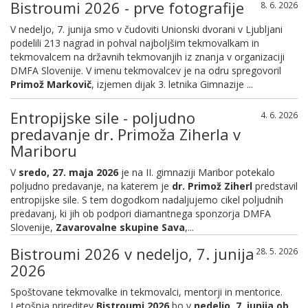
Bistroumi 2026 - prve fotografije
8. 6. 2026
V nedeljo, 7. junija smo v čudoviti Unionski dvorani v Ljubljani
podelili 213 nagrad in pohval najboljšim tekmovalkam in
tekmovalcem na državnih tekmovanjih iz znanja v organizaciji
DMFA Slovenije. V imenu tekmovalcev je na odru spregovoril
Primož Markovič
, izjemen dijak 3. letnika Gimnazije ...
Entropijske sile - poljudno
4. 6. 2026
predavanje dr. Primoža Ziherla v
Mariboru
V
sredo, 27. maja 2026
je na II. gimnaziji Maribor potekalo
poljudno predavanje, na katerem je
dr. Primož Ziherl
predstavil
entropijske sile. S tem dogodkom nadaljujemo cikel poljudnih
predavanj, ki jih ob podpori diamantnega sponzorja DMFA
Slovenije,
Zavarovalne skupine Sava
,...
Bistroumi 2026 v nedeljo, 7. junija
28. 5. 2026
2026
Spoštovane tekmovalke in tekmovalci, mentorji in mentorice.
Letošnja prireditev
Bistroumi 2026
bo v
nedeljo, 7. junija ob