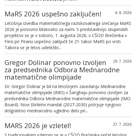
MaRS 2026 uspešno zaključen!
6. 8. 2026
Letošnja izvedba matematičnega raziskovalnega srečanja MaRS
2026 je ponovno bliskovito za nami.
S predstavitvijo skupinskih
projektov se je v soboto, 1. avgusta 2026, v CŠOD Breženka v
Fiesi pri Piranu uspešno zaključil že 21. tabor MaRS po vrsti.
Tabora se je letos udeležilo...
Gregor Dolinar ponovno izvoljen
29. 7. 2026
za predsednika Odbora Mednarodne
matematične olimpijade
Dr. Gregor Dolinar je bil na letošnjem zasedanju Mednarodne
matematične olimpijade (IMO) v Šanghaju ponovno izvoljen za
predsednika Odbora Mednarodne matematične olimpijade (IMO
Board). Novi štiriletni mandat (2027-2030) potrjuje njegovo
dolgoletno mednarodno ugledno delo pri...
MARS 2026 je vzletel!
27. 7. 2026
S tradicionalnim vzletom se je v CŠOD Breženka pričel letošnji,