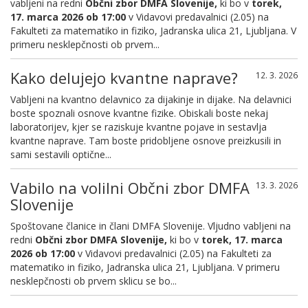
vabljeni na redni
Občni zbor DMFA Slovenije,
ki bo v
torek,
17. marca 2026 ob 17:00
v Vidavovi predavalnici (2.05) na
Fakulteti za matematiko in fiziko, Jadranska ulica 21, Ljubljana. V
primeru nesklepčnosti ob prvem...
Kako delujejo kvantne naprave?
12. 3. 2026
Vabljeni na kvantno delavnico za dijakinje in dijake. Na delavnici
boste spoznali osnove kvantne fizike. Obiskali boste nekaj
laboratorijev, kjer se raziskuje kvantne pojave in sestavlja
kvantne naprave. Tam boste pridobljene osnove preizkusili in
sami sestavili optične...
Vabilo na volilni Občni zbor DMFA
13. 3. 2026
Slovenije
Spoštovane članice in člani DMFA Slovenije. Vljudno vabljeni na
redni
Občni zbor DMFA Slovenije,
ki bo v
torek, 17. marca
2026 ob 17:00
v Vidavovi predavalnici (2.05) na Fakulteti za
matematiko in fiziko, Jadranska ulica 21, Ljubljana. V primeru
nesklepčnosti ob prvem sklicu se bo...