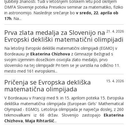
ljubitelji znanosti. Tudi v letošnjem šolskem letu pod okriljem
DMFA Slovenije poteka Presekov seminar za matematiko, fiziko
in astronomijo. Naslednje srečanje bo
v sredo, 22. aprila ob
17h
. Na...
Prva zlata medalja za Slovenijo na
21. 4. 2026
Evropski dekliški matematični olimpijadi
Na letošnji Evropski dekliški matematični olimpijadi (EGMO) v
Bordeauxu je
Ekaterina Chizhova
z Gimnazije Bežigrad s
svojim izjemnim dosežkom osvojila zlato medaljo, prvo
slovensko na tej olimpijadi! Pri tem se je uvrstila na odlično 11.
mesto med 161 evropskimi...
Pričenja se Evropska dekliška
15. 4. 2026
matematična olimpijada
V Bordeauxu v Franciji med 9. in 15. aprilom poteka 15. Evropska
dekliška matematična olimpijada (European Girls' Mathematical
Olympiad - EGMO). Letošnja olimpijada je največja doslej, z 260
tekmovalkami iz 66 držav. Slovenijo zastopajo
Ekaterina
Chizhova
,
Maja Rihtaršič
...