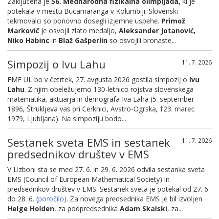
Zaključena je
56. Mednarodna fizikalna olimpijada,
ki je
potekala v mestu Bucamaranga v Kolumbiji. Slovenski
tekmovalci so ponovno dosegli izjemne uspehe.
Primož
Markovič
je osvojil zlato medaljo,
Aleksander Jotanović,
Niko Habinc
in
Blaž Gašperlin
so osvojili bronaste...
Simpozij o Ivu Lahu
11. 7. 2026
FMF UL bo v četrtek, 27. avgusta 2026 gostila simpozij o
Ivu
Lahu
. Z njim obeležujemo 130-letnico rojstva slovenskega
matematika, aktuarja in demografa Iva Laha (5. september
1896, Štrukljeva vas pri Cerknici, Avstro-Ogrska, †23. marec
1979, Ljubljana). Na simpoziju bodo...
Sestanek sveta EMS in sestanek
11. 7. 2026
predsednikov društev v EMS
V Lizboni sta se med 27. 6. in 29. 6. 2026 odvila sestanka sveta
EMS (Council of European Mathematical Society) in
predsednikov društev v EMS. Sestanek sveta je potekal od 27. 6.
do 28. 6. (
poročilo)
. Za novega predsednika EMS je bil izvoljen
Helge Holden
, za podpredsednika
Adam Skalski
, za...