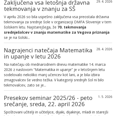
Zaključena vsa letošnja državna
29. 4. 2026
tekmovanja v znanju za SŠ
V aprilu 2026 so bila uspešno zaključena vsa preostala državna
tekmovanja za srednje šole v organizaciji DMFA Slovenije v tem
šolskem letu. Najstarejšega, že
70. tekmovanja
srednješolcev v znanju matematike za Vegova priznanja
se je na šolski...
Nagrajenci natečaja Matematika
28. 4. 2026
in upanje v letu 2026
Na natečaju ob mednarodnem dnevu matematike 14. marca
2026 z naslovom “Matematika in upanje” je v letošnjem letu
sodelovalo nekoliko manj učencev kot lani, a je bila izbira
zmagovalcev še vedno težka. V kategoriji srednjih šol ni bilo
tekmovalcev, zato se je...
Presekov seminar 2025/26 - peto
1. 5. 2026
srečanje, sreda, 22. april 2026
Spoštovani učitelji in učiteljice, dijaki, dijakinje, mladi in starejši