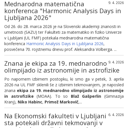
Mednarodna matematična
9. 4. 2026
konferenca "Harmonic Analysis Days in
Ljubljana 2026"
Od 26. do 28. marca 2026 je na Slovenski akademiji znanosti in
umetnosti (SAZU) ter Fakulteti za matematiko in fiziko Univerze
v Ljubljani (UL FMF) potekala mednarodna matematična
konferenca
Harmonic Analysis Days in Ljubljana 2026
,
posvečena 70. rojstnemu dnevu prof. Aleksandra Volberga. ...
Znana je ekipa za 19. mednarodno
9. 4. 2026
olimpijado iz astronomije in astrofizike
Po napornem izbirnem postopku, ki smo ga v petek, 3. aprila
2026 na UL FMF sklenili še z izbirnim tekmovanjem, je naposled
znana
ekipa za 19. mednarodno olimpijado iz astronomije
in astrofizike
(MOAA). To so
Blaž Gašperlin
(Gimnazija
Kranj),
Niko Habinc
,
Primož Markovič
,...
Na Ekonomski fakulteti v Ljubljani
6. 4. 2026
sta potekali državni tekmovanji v