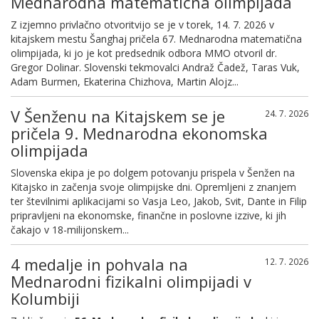
Mednarodna matematična olimpijada
Z izjemno privlačno otvoritvijo se je v torek, 14. 7. 2026 v
kitajskem mestu Šanghaj pričela 67. Mednarodna matematična
olimpijada, ki jo je kot predsednik odbora MMO otvoril dr.
Gregor Dolinar. Slovenski tekmovalci Andraž Čadež, Taras Vuk,
Adam Burmen, Ekaterina Chizhova, Martin Alojz...
V Šenženu na Kitajskem se je
24. 7. 2026
pričela 9. Mednarodna ekonomska
olimpijada
Slovenska ekipa je po dolgem potovanju prispela v Šenžen na
Kitajsko in začenja svoje olimpijske dni. Opremljeni z znanjem
ter številnimi aplikacijami so Vasja Leo, Jakob, Svit, Dante in Filip
pripravljeni na ekonomske, finančne in poslovne izzive, ki jih
čakajo v 18-milijonskem...
4 medalje in pohvala na
12. 7. 2026
Mednarodni fizikalni olimpijadi v
Kolumbiji