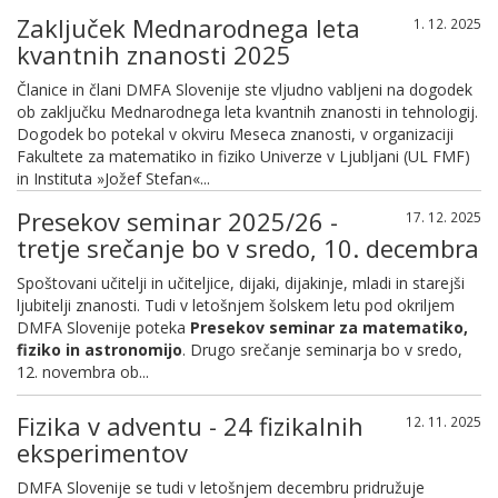
Zaključek Mednarodnega leta
1. 12. 2025
kvantnih znanosti 2025
Članice in člani DMFA Slovenije ste vljudno vabljeni na dogodek
ob zaključku Mednarodnega leta kvantnih znanosti in tehnologij.
Dogodek bo potekal v okviru Meseca znanosti, v organizaciji
Fakultete za matematiko in fiziko Univerze v Ljubljani (UL FMF)
in Instituta »Jožef Stefan«...
Presekov seminar 2025/26 -
17. 12. 2025
tretje srečanje bo v sredo, 10. decembra
Spoštovani učitelji in učiteljice, dijaki, dijakinje, mladi in starejši
ljubitelji znanosti. Tudi v letošnjem šolskem letu pod okriljem
DMFA Slovenije poteka
Presekov seminar za matematiko,
fiziko in astronomijo
. Drugo srečanje seminarja bo v sredo,
12. novembra ob...
Fizika v adventu - 24 fizikalnih
12. 11. 2025
eksperimentov
DMFA Slovenije se tudi v letošnjem decembru pridružuje