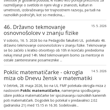
svetlobe je globalna pobuda, ki vsako leto ponuja priložnost za
razmišljanje o svetlobi in njeni vlogi v znanosti, kulturi in
umetnosti, izobraževanju ter trajnostnem razvoju, pa tudi na
raznolikih področjih, kot so medicina,...
46. Državno tekmovanje
15. 5. 2026
osnovnošolcev v znanju fizike
V soboto, 16. 5. 2026 bo na Pedagoški fakulteti UL potekalo 46.
državno tekmovanje osnovnošolcev v znanju fizike. Tekmovanje
se bo začelo s kratko otvoritvijo ob 10h in končalo predvidoma
nekaj minut pred 14h. Med tekmovanjem bomo za mentorje in
ostale zainteresirane posameznike ...
Poklic matematičarke - okrogla
14. 5. 2026
miza ob Dnevu žensk v matematiki
V četrtek, 28. maja 2026, bo na UL FMF potekala okrogla miza z
naslovom
Poklic matematičarke
, namenjena spodbujanju
izbire poklica matematičarke ter spoznavanju raznolikih kariernih
poti matematičark.
Dogodek bo potekal v predavalnici 2.02
(Jadranska 21) med 15.15 in 16.30. Sodelovale...