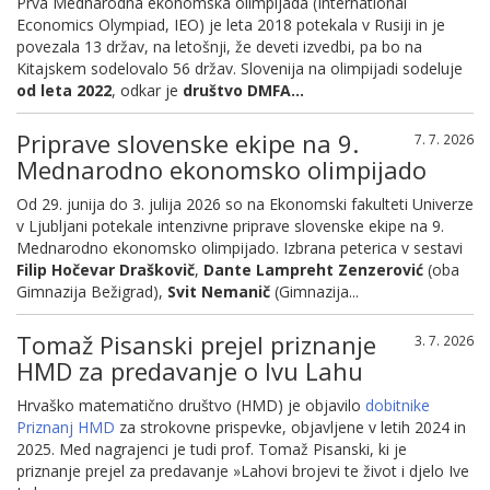
Prva Mednarodna ekonomska olimpijada (International
Economics Olympiad, IEO) je leta 2018 potekala v Rusiji in je
povezala 13 držav, na letošnji, že deveti izvedbi, pa bo na
Kitajskem sodelovalo 56 držav. Slovenija na olimpijadi sodeluje
od leta 2022
, odkar je
društvo DMFA...
Priprave slovenske ekipe na 9.
7. 7. 2026
Mednarodno ekonomsko olimpijado
Od 29. junija do 3. julija 2026 so na Ekonomski fakulteti Univerze
v Ljubljani potekale intenzivne priprave slovenske ekipe na 9.
Mednarodno ekonomsko olimpijado. Izbrana peterica v sestavi
Filip Hočevar Draškovič
,
Dante Lampreht Zenzerović
(oba
Gimnazija Bežigrad),
Svit Nemanič
(Gimnazija...
Tomaž Pisanski prejel priznanje
3. 7. 2026
HMD za predavanje o Ivu Lahu
Hrvaško matematično društvo (HMD)
je objavilo
dobitnike
Priznanj HMD
za strokovne prispevke, objavljene v letih 2024 in
2025. Med nagrajenci je tudi prof. Tomaž Pisanski, ki je
priznanje prejel za predavanje »Lahovi brojevi te život i djelo Ive