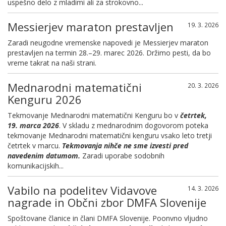
uspešno delo z mladimi ali za strokovno...
Messierjev maraton prestavljen
19. 3. 2026
Zaradi neugodne vremenske napovedi je Messierjev maraton
prestavljen na termin 28.–29. marec 2026. Držimo pesti, da bo
vreme takrat na naši strani.
Mednarodni matematični
20. 3. 2026
Kenguru 2026
Tekmovanje Mednarodni matematični Kenguru bo v
četrtek,
19. marca 2026
. V skladu z mednarodnim dogovorom poteka
tekmovanje Mednarodni matematični kenguru vsako leto tretji
četrtek v marcu.
Tekmovanja nihče ne sme izvesti pred
navedenim datumom.
Zaradi uporabe sodobnih
komunikacijskih...
Vabilo na podelitev Vidavove
14. 3. 2026
nagrade in Občni zbor DMFA Slovenije
Spoštovane članice in člani DMFA Slovenije. Poonvno vljudno