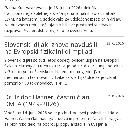
Ganna Kudryavtseva se je 18. junija 2026 udeležila
tradicionalnega spletnega srečanja nacionalnih koordinatork
EWM, na katerem je sodelovalo 24 udeleženk iz različnih držav.
Na dnevnem redu srečanja sta bili dve predstavitvi držav in
razprava. Prva predstavitev, ki jo je izvedla Anja...
Slovenski dijaki znova navdušili
23. 6. 2026
na Evropski fizikalni olimpijadi
Slovenski dijaki so tudi letos dosegli odličen uspeh na Evropski
fizikalni olimpijadi EuPhO 2026, ki je od 12. do 16. junija potekala
v Göteborgu na Švedskem. Na enem najuglednejših
mednarodnih tekmovanj iz fizike za srednješolce se je tokrat
pomerilo 199 tekmovalcev iz 41 ...
Dr. Izidor Hafner, častni član
15. 6. 2026
DMFA (1949-2026)
V noči na 14. junij 2026 se je po hudi bolezni poslovil dr. Izidor
Hafner, častni član našega društva in prejemnik številnih nagrad
za pionirsko delo na področju popularizacije in uvajanja