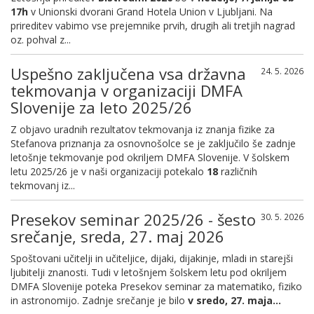
17h
v Unionski dvorani Grand Hotela Union v Ljubljani. Na
prireditev vabimo vse prejemnike prvih, drugih ali tretjih nagrad
oz. pohval z...
Uspešno zaključena vsa državna
24. 5. 2026
tekmovanja v organizaciji DMFA
Slovenije za leto 2025/26
Z objavo uradnih rezultatov tekmovanja iz znanja fizike za
Stefanova priznanja za osnovnošolce se je zaključilo še zadnje
letošnje tekmovanje pod okriljem DMFA Slovenije. V šolskem
letu 2025/26 je v naši organizaciji potekalo
18
različnih
tekmovanj iz...
Presekov seminar 2025/26 - šesto
30. 5. 2026
srečanje, sreda, 27. maj 2026
Spoštovani učitelji in učiteljice, dijaki, dijakinje, mladi in starejši
ljubitelji znanosti. Tudi v letošnjem šolskem letu pod okriljem
DMFA Slovenije poteka Presekov seminar za matematiko, fiziko
in astronomijo. Zadnje srečanje je bilo
v sredo, 27. maja...