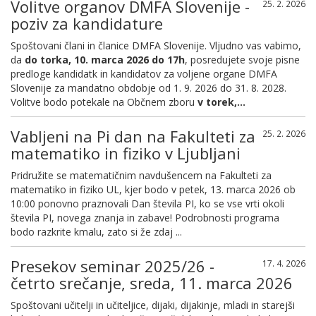
Volitve organov DMFA Slovenije -
25. 2. 2026
poziv za kandidature
Spoštovani člani in članice DMFA Slovenije. Vljudno vas vabimo,
da
do torka, 10. marca 2026 do 17h
, posredujete svoje pisne
predloge kandidatk in kandidatov za voljene organe DMFA
Slovenije za mandatno obdobje od 1. 9. 2026 do 31. 8. 2028.
Volitve bodo potekale na Občnem zboru
v torek,...
Vabljeni na Pi dan na Fakulteti za
25. 2. 2026
matematiko in fiziko v Ljubljani
Pridružite se matematičnim navdušencem na Fakulteti za
matematiko in fiziko UL, kjer bodo v petek, 13. marca 2026 ob
10:00 ponovno praznovali Dan števila PI, ko se vse vrti okoli
števila PI, novega znanja in zabave! Podrobnosti programa
bodo razkrite kmalu, zato si že zdaj ...
Presekov seminar 2025/26 -
17. 4. 2026
četrto srečanje, sreda, 11. marca 2026
Spoštovani učitelji in učiteljice, dijaki, dijakinje, mladi in starejši