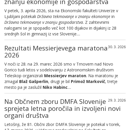
znanju ekonomije in gospodarstva
V petek, 3. aprila 2026, sta na Ekonomski fakulteti Univerze v
Ljubljani potekali
Državno tekmovanje v znanju ekonomije
in
Državno tekmovanje v znanju gospodarstva
. Z zahtevnimi
nalogami se je spopadlo več kot 100 dijakov in dijakinj iz 28
srednjih šol in gimnazij iz vse Slovenije....
Rezultati Messierjevega maratona
30. 3. 2026
2026
V noči iz 28. na 29. marec 2026 smo v Trnovem nad Novo
Gorico tudi letos v sodelovanju z Astronomskim društvom
Teleskop organizirali
Messierjev maraton
. Na maratonu je
zmagal
Blaž Gašperlin
, drugi je bil
Primož Markovič
, tretje
mesto pa je zaslužil
Niko Habinc
....
Na Občnem zboru DMFA Slovenije
29. 3. 2026
sprejeta letna poročila in izvoljeni novi
organi društva
Letošnji, že 81. Občni zbor DMFA Slovenije je potekal v torek,