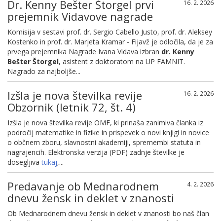
Dr. Kenny Bešter Štorgel prvi
16. 2. 2026
prejemnik Vidavove nagrade
Komisija v sestavi prof. dr. Sergio Cabello Justo, prof. dr. Aleksey
Kostenko in prof. dr. Marjeta Kramar - Fijavž je odločila, da je za
prvega prejemnika Nagrade Ivana Vidava izbran
dr. Kenny
Bešter Štorgel
, asistent z doktoratom na UP FAMNIT.
Nagrado za najboljše...
Izšla je nova številka revije
16. 2. 2026
Obzornik (letnik 72, št. 4)
Izšla je nova številka revije OMF, ki prinaša zanimiva članka iz
področij matematike in fizike in prispevek o novi knjigi in novice
o občnem zboru, slavnostni akademiji, spremembi statuta in
nagrajencih. Elektronska verzija (PDF) zadnje številke je
dosegljiva
tukaj
,...
Predavanje ob Mednarodnem
4. 2. 2026
dnevu žensk in deklet v znanosti
Ob Mednarodnem dnevu žensk in deklet v znanosti bo naš član