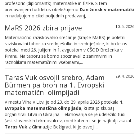
profesoric (diplomantk) matematike in fizike. S tem
predavanjem tudi letos obeležujemo
Dan žensk v matematiki
in nadaljujemo cikel poljudnih predavanj, ...
MaRS 2026 zbira prijave
10. 5. 2026
Matematično raziskovalno srečanje (krajše MaRS) je poletni
raziskovalni tabor za srednješolke in srednješolce, ki bo letos
potekal med 26. julijem in 1. avgustom v CŠOD Breženka v
Piranu. Na taboru se bomo spoznavali z zanimivimi in
raznolikimi matematičnimi vsebinami,...
Taras Vuk osvojil srebro, Adam
29. 4. 2026
Bürmen pa bron na 1. Evropski
matematični olimpijadi
V mestu Vilna v Litvi je od 23. do 29. aprila 2026 potekala
1.
Evropska matematična olimpijada
, ki sta jo skupaj
organizirali Litva in Ukrajina. Tekmovanja se je udeležilo tudi
šest slovenskih tekmovalcev, med katerimi se je najbolj izkazal
Taras Vuk
z Gimnazije Bežigrad, ki je osvojil...