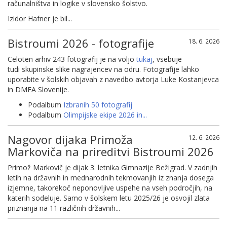
računalništva in logike v slovensko šolstvo.
Izidor Hafner je bil...
Bistroumi 2026 - fotografije
18. 6. 2026
Celoten arhiv 243 fotografij je na voljo
tukaj
, vsebuje
tudi skupinske slike nagrajencev na odru. Fotografije lahko
uporabite v šolskih objavah z navedbo avtorja Luke Kostanjevca
in DMFA Slovenije.
Podalbum
Izbranih 50 fotografij
Podalbum
Olimpijske ekipe 2026 in...
Nagovor dijaka Primoža
12. 6. 2026
Markoviča na prireditvi Bistroumi 2026
Primož Markovič je dijak 3. letnika Gimnazije Bežigrad. V zadnjih
letih na državnih in mednarodnih tekmovanjih iz znanja dosega
izjemne, takorekoč neponovljive uspehe na vseh področjih, na
katerih sodeluje. Samo v šolskem letu 2025/26 je osvojil zlata
priznanja na 11 različnih državnih...