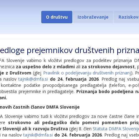
O društvu
Izobraževanje
Raziskov
redloge prejemnikov društvenih prizn
FA Slovenije vabimo k vložitvi predlogov za podelitev priznanja D
meznica
za uspešno delo z mladimi
ali
za strokovno dejavnost
, 
je z Društvom
(glej
Pravilnik o podeljevanju društvenih priznanj
). P
na naslov
tajnik@dmfa.si
do 24. februarja 2026
. Predlog naj vseb
n kontaktne podatke prvopodpisanega predlagatelja (telefon, e-po
 obvestila prejemnike in predlagatelje.
Priznanja bodo podeljena n
ani.
 novih častnih članov DMFA Slovenije
A Slovenije vabimo tudi k vložitvi predlogov za nove častne člane i
tere
strokovno ali pedagoško delo pomeni pomemben prispe
Sloveniji ali k razvoju Društva
(glej 8. člen
Statuta DMFA Slovenij
ti na naslov
tajnik@dmfa.si
do 24
. februarja 2026
. Predlog naj vse