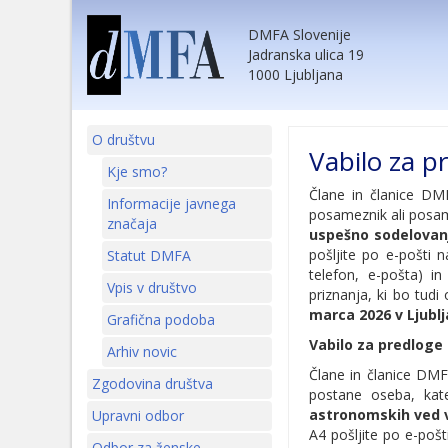
DMFA Slovenije
Jadranska ulica 19
1000 Ljubljana
O društvu
Vabilo za p
Kje smo?
Člane in članice DM
Informacije javnega
posameznik ali posa
značaja
uspešno sodelovan
pošljite po e-pošti 
Statut DMFA
telefon, e-pošta) i
Vpis v društvo
priznanja, ki bo tudi
marca 2026 v Ljublj
Grafična podoba
Vabilo za predloge
Arhiv novic
Člane in članice DMF
Zgodovina društva
postane oseba, ka
astronomskih ved v 
Upravni odbor
A4 pošljite po e-poš
Odbor za ženske