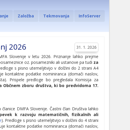
anje
Založba
Tekmovanja
InfoServer
anj 2026
31. 1. 2026
MFA Slovenije v letu 2026. Priznanje lahko prejme
posameznice oz. posamezniki ali ustanove pa tudi
za
redloge s pisno utemeljitvijo v dolžini do 2 strani A4
uje kontaktne podatke nominiranca (domači naslov,
šta). Prispele predloge bo pregledala Komisija za
a Občnem zboru društva, ki bo predvidoma 17.
n članice DMFA Slovenije. Častni član Društva lahko
vek k razvoju matematičnih, fizikalnih ali
e
). Predloge s pisno utemeljitvijo v dolžini do 4 strani
buje kontaktne podatke nominiranca (domači naslov,