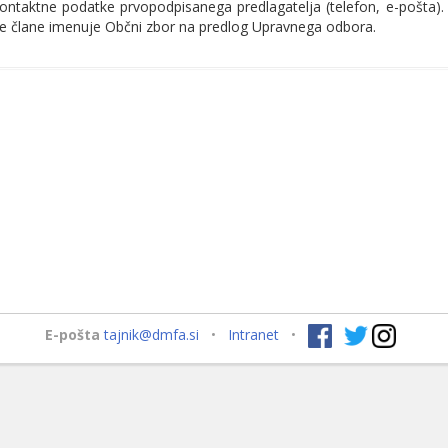
 kontaktne podatke prvopodpisanega predlagatelja (telefon, e-pošta).
ne člane imenuje Občni zbor na predlog Upravnega odbora.
E-pošta
tajnik@dmfa.si
•
Intranet
•