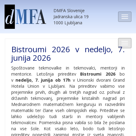
DMFA Slovenije
Jadranska ulica 19
1000 Ljubljana
Bistroumi 2026 v nedeljo, 7.
junija 2026
Spoštovane tekmovalke in tekmovalci, mentorji in
mentorice. Letošnja prireditev
Bistroumi 2026
bo
v
nedeljo, 7. junija ob 17h
v Unionski dvorani Grand
Hotela Union v Ljubljani. Na prireditev vabimo vse
prejemnike prvih, drugih ali tretjih nagrad oz. pohval z
državnih tekmovanj, prejemnike kristalnih nagrad pri
Mednarodnem matematičnem kenguruju in razvedrilni
matematiki ter člane vseh olimpijskih ekip. Priteditve se
lahko udeležijo tudi starši in mentorji vabljenih
tekmovalcev. Poimenska pisna vabila so bila že poslana
na vse šole. Kot vsako leto, bodo tudi letošnjo
prireditev popestrili zanimivi gostje iz sveta znanosti,