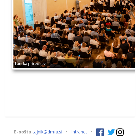
Lanska prireditev
E-pošta
tajnik@dmfa.si
•
Intranet
•