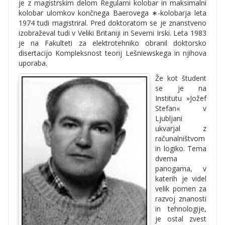
je z magistrskim delom Regularni kolobar in maksimalni
kolobar ulomkov končnega Baerovega ∗-kolobarja leta
1974 tudi magistriral. Pred doktoratom se je znanstveno
izobraževal tudi v Veliki Britaniji in Severni Irski. Leta 1983
je na Fakulteti za elektrotehniko obranil doktorsko
disertacijo Kompleksnost teorij Lešniewskega in njihova
uporaba.
Že kot študent
se je na
Institutu »Jožef
Stefan« v
Ljubljani
ukvarjal z
računalništvom
in logiko. Tema
dvema
panogama, v
katerih je videl
velik pomen za
razvoj znanosti
in tehnologije,
je ostal zvest