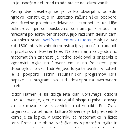
jih je uspešno delil med mlade bralce na tekmovanjih.
Zadnji dve desetletji se je veliko ukvarjal s poliedri,
njihovo konstrukcijo in ustrezno računalniško podporo.
Vodi številne poliedrske delavnice. Ustanovil je tudi Hišo
poliedrov, kjer se obiskovalci seznanjajo z modeli in
mrežami poliedrov ter prisostvujejo različnim delavnicam.
Na spletni strani
Wolfram Demonstrations
je objavil več
kot 1300 interaktivnih demonstracij s področja planarnih
in prostorskih likov ter teles. Na Seminarju za zgodovino
matematičnih znanosti je redno sodeloval s prispevki o
zgodovini logike na Slovenskem in na Poljskem, pod
drobnogled je vzel tudi Vegove logaritmovnike, v katerih
je s podporo lastnih računalniških programov iskal
napake. Ti programi so tudi dostopni na svetovnem
spletu.
Izidor Hafner je bil dolga leta član upravnega odbora
DMFA Slovenije, kjer je opravljal funkcijo tajnika Komisije
za tekmovanje v razvedrilni matematiki. Pri Zvezi
organizacij za tehnično kulturo Slovenije je bil predsednik
komisije za logiko. V Obzorniku za matematiko in fiziko
ter v Preseku je objavil več člankov s področja logike in