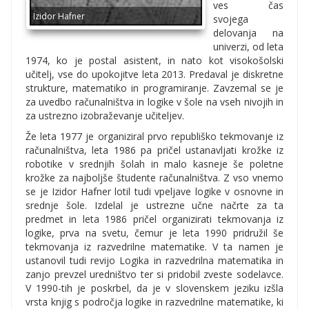
ves čas
Izidor Hafner
svojega
delovanja na
univerzi, od leta
1974, ko je postal asistent, in nato kot visokošolski
učitelj, vse do upokojitve leta 2013. Predaval je diskretne
strukture, matematiko in programiranje. Zavzemal se je
za uvedbo računalništva in logike v šole na vseh nivojih in
za ustrezno izobraževanje učiteljev.
Že leta 1977 je organiziral prvo republiško tekmovanje iz
računalništva, leta 1986 pa pričel ustanavljati krožke iz
robotike v srednjih šolah in malo kasneje še poletne
krožke za najboljše študente računalništva. Z vso vnemo
se je Izidor Hafner lotil tudi vpeljave logike v osnovne in
srednje šole. Izdelal je ustrezne učne načrte za ta
predmet in leta 1986 pričel organizirati tekmovanja iz
logike, prva na svetu, čemur je leta 1990 pridružil še
tekmovanja iz razvedrilne matematike. V ta namen je
ustanovil tudi revijo Logika in razvedrilna matematika in
zanjo prevzel uredništvo ter si pridobil zveste sodelavce.
V 1990-tih je poskrbel, da je v slovenskem jeziku izšla
vrsta knjig s področja logike in razvedrilne matematike, ki