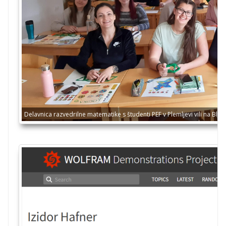
Delavnica razvedrilne matematike s študenti PEF v Plemljevi vili na Bled