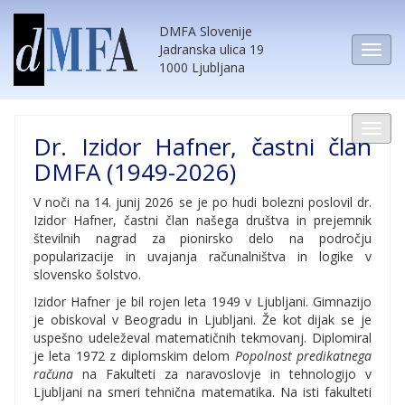
DMFA Slovenije
Jadranska ulica 19
1000 Ljubljana
Dr. Izidor Hafner, častni član
DMFA (1949-2026)
V noči na 14. junij 2026 se je po hudi bolezni poslovil dr.
Izidor Hafner, častni član našega društva in prejemnik
številnih nagrad za pionirsko delo na področju
popularizacije in uvajanja računalništva in logike v
slovensko šolstvo.
Izidor Hafner je bil rojen leta 1949 v Ljubljani. Gimnazijo
je obiskoval v Beogradu in Ljubljani. Že kot dijak se je
uspešno udeleževal matematičnih tekmovanj. Diplomiral
je leta 1972 z diplomskim delom
Popolnost predikatnega
računa
na Fakulteti za naravoslovje in tehnologijo v
Ljubljani na smeri tehnična matematika. Na isti fakulteti