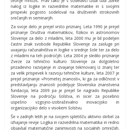
teorije množic. Prav tako je s sodelavci izdal tudi zbirke
nalog iz logike in razvedrilne matematike in s svojimi
prispevki pogosto sodeloval na društvenih strokovnih
srečanjih in seminarjih.
Za svoje delo je prejel vrsto priznanj. Leta 1990 je prejel
priznanje Društva matematikov, fizikov in astronomov
Slovenije za delo z mladimi, leta 2000 mu je bil podeljen
častni znak svobode Republike Slovenije za zasluge pri
uvajanju računalništva in logike v srednje šole ter za delo
z mladimi na teh področjih. Leta 2004 je sledilo priznanje
Zveze za tehnično kulturo Slovenije za dolgoletno
prizadevno razvijanje in izvajanje tekmovanj iz znanj ter
za velik prispevek k razvoju tehnične kulture, leta 2007 je
prejel priznanje »Prometej znanosti«, ki ga za odličnost v
predstavljanju znanosti podeljuje Slovenska znanstvena
fundacija, leta 2009 pa je prejel še nagrado Republike
Slovenije na področju šolstva, in sicer za posebno
uspešno vzgojno-izobraževalno inovacijsko in
organizacijsko delo v visokem šolstvu.
Še v zadnjih letih je na svojem spletišču aktivno skrbel za
izhajanje revije Logika in razvedrilna matematika in redno
objavljal matematične zanimivosti na socialnih omrežjih.