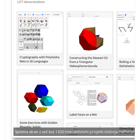
Spletna stran z več kot 1300 interaktivnimi projekti Izidorja Hafnerja